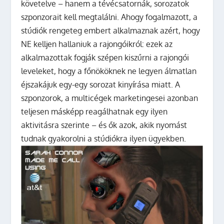
követelve – hanem a tévécsatornák, sorozatok
szponzorait kell megtalálni. Ahogy fogalmazott, a
stúdiók rengeteg embert alkalmaznak azért, hogy
NE kelljen hallaniuk a rajongóikról: ezek az
alkalmazottak fogják szépen kiszűrni a rajongói
leveleket, hogy a főnököknek ne legyen álmatlan
éjszakájuk egy-egy sorozat kinyírása miatt. A
szponzorok, a multicégek marketingesei azonban
teljesen másképp reagálhatnak egy ilyen
aktivitásra szerinte – és ők azok, akik nyomást
tudnak gyakorolni a stúdiókra ilyen ügyekben.