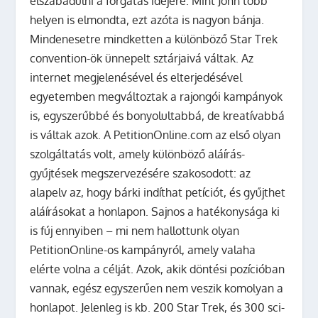
elszabadulni a forgatás idejére. Mint John több
helyen is elmondta, ezt azóta is nagyon bánja.
Mindenesetre mindketten a különböző Star Trek
convention-ök ünnepelt sztárjaivá váltak. Az
internet megjelenésével és elterjedésével
egyetemben megváltoztak a rajongói kampányok
is, egyszerűbbé és bonyolultabbá, de kreatívabbá
is váltak azok. A PetitionOnline.com az első olyan
szolgáltatás volt, amely különböző aláírás-
gyűjtések megszervezésére szakosodott: az
alapelv az, hogy bárki indíthat petíciót, és gyűjthet
aláírásokat a honlapon. Sajnos a hatékonysága ki
is fúj ennyiben – mi nem hallottunk olyan
PetitionOnline-os kampányról, amely valaha
elérte volna a célját. Azok, akik döntési pozícióban
vannak, egész egyszerűen nem veszik komolyan a
honlapot. Jelenleg is kb. 200 Star Trek, és 300 sci-