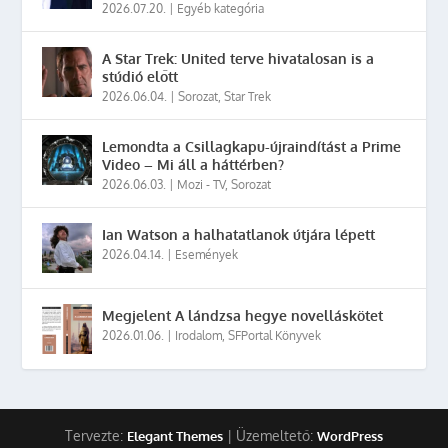
2026.07.20.
|
Egyéb kategória
A Star Trek: United terve hivatalosan is a
stúdió előtt
2026.06.04.
|
Sorozat
,
Star Trek
Lemondta a Csillagkapu-újraindítást a Prime
Video – Mi áll a háttérben?
2026.06.03.
|
Mozi - TV
,
Sorozat
Ian Watson a halhatatlanok útjára lépett
2026.04.14.
|
Események
Megjelent A lándzsa hegye novelláskötet
2026.01.06.
|
Irodalom
,
SFPortal Könyvek
Tervezte:
| Üzemeltető:
Elegant Themes
WordPress