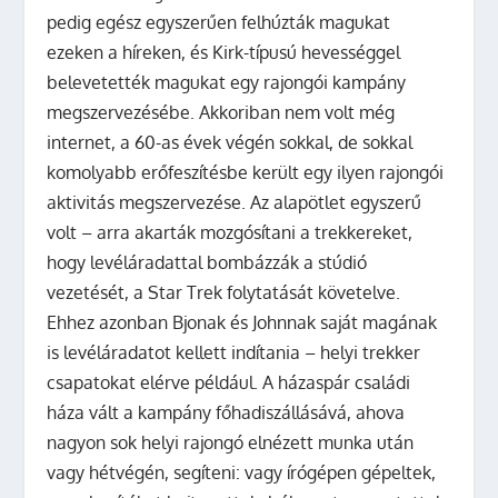
pedig egész egyszerűen felhúzták magukat
ezeken a híreken, és Kirk-típusú hevességgel
belevetették magukat egy rajongói kampány
megszervezésébe. Akkoriban nem volt még
internet, a 60-as évek végén sokkal, de sokkal
komolyabb erőfeszítésbe került egy ilyen rajongói
aktivitás megszervezése. Az alapötlet egyszerű
volt – arra akarták mozgósítani a trekkereket,
hogy levéláradattal bombázzák a stúdió
vezetését, a Star Trek folytatását követelve.
Ehhez azonban Bjonak és Johnnak saját magának
is levéláradatot kellett indítania – helyi trekker
csapatokat elérve például. A házaspár családi
háza vált a kampány főhadiszállásává, ahova
nagyon sok helyi rajongó elnézett munka után
vagy hétvégén, segíteni: vagy írógépen gépeltek,