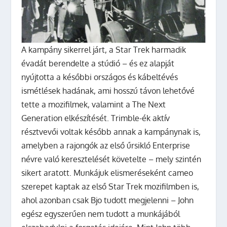
A kampány sikerrel járt, a Star Trek harmadik
évadát berendelte a stúdió – és ez alapját
nyújtotta a későbbi országos és kábeltévés
ismétlések hadának, ami hosszú távon lehetővé
tette a mozifilmek, valamint a The Next
Generation elkészítését. Trimble-ék aktív
résztvevői voltak később annak a kampánynak is,
amelyben a rajongók az első űrsikló Enterprise
névre való keresztelését követelte – mely szintén
sikert aratott. Munkájuk elismeréseként cameo
szerepet kaptak az első Star Trek mozifilmben is,
ahol azonban csak Bjo tudott megjelenni – John
egész egyszerűen nem tudott a munkájából