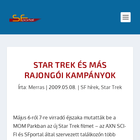
STAR TREK ÉS MÁS
RAJONGÓI KAMPÁNYOK
Írta:
Merras
|
2009.05.08.
|
SF hírek
,
Star Trek
Május 6-ról 7-re virradó éjszaka mutatták be a
MOM Parkban az új Star Trek filmet – az AXN SCI-
FI és SFportal által szervezett találkozón több