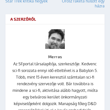
Star Trek kritika hegyek
Orosz rakéta hullott egy
házra
A SZERZŐRŐL
Merras
Az SFportal társalapítója, szerkesztője. Kedvenc
sci-fi sorozata ennyi idő elteltével is a Babylon 5.
Több, mint 15 éven keresztül számtalan sci-fi
rendezvény szervezője volt. Bár továbbra is
mindene a sci-fi, aktivitása alább hagyott, mióta
egy belvárosi kerület önkormányzati
képviselőjeként dolgozik. Manapság főleg D&D