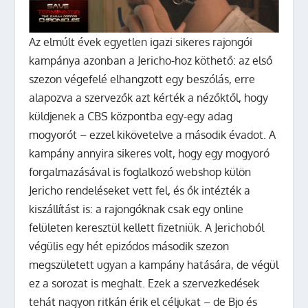
Az elmúlt évek egyetlen igazi sikeres rajongói
kampánya azonban a Jericho-hoz köthető: az első
szezon végefelé elhangzott egy beszólás, erre
alapozva a szervezők azt kérték a nézőktől, hogy
küldjenek a CBS központba egy-egy adag
mogyorót – ezzel kikövetelve a második évadot. A
kampány annyira sikeres volt, hogy egy mogyoró
forgalmazásával is foglalkozó webshop külön
Jericho rendeléseket vett fel, és ők intézték a
kiszállítást is: a rajongóknak csak egy online
felületen keresztül kellett fizetniük. A Jerichoból
végülis egy hét epizódos második szezon
megszületett ugyan a kampány hatására, de végül
ez a sorozat is meghalt. Ezek a szervezkedések
tehát nagyon ritkán érik el céljukat – de Bjo és