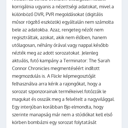
korrigálnia ugyanis a nézettségi adatokat, mivel a
különböző DVR, PVR megoldásokat (digitális
műsor rögzítő eszközök) egyáltalán nem számolta
bele az adatokba. Azaz, rengeteg nézőt nem
regisztráltak, azokat, akik nem élőben, hanem
utólagosan, néhány órával vagy nappal később
nézték meg az adott sorozatokat. Jelenleg
aktuális, futó kampány a Terminator: The Sarah
Connor Chronicles megmentéséért indított
megmozdulás is. A Flickr képmegosztóját
felhasználva arra kérik a rajongókat, hogy a
sorozat szponzorainak termékeivel fotózzák le
magukat és osszák meg a felvételt a nagyvilággal.
Egy interjúban korábban Bjo elmondta, hogy
szerinte manapság már nem a stúdiókat kell első
körben bombázni egy sorozat folytatását