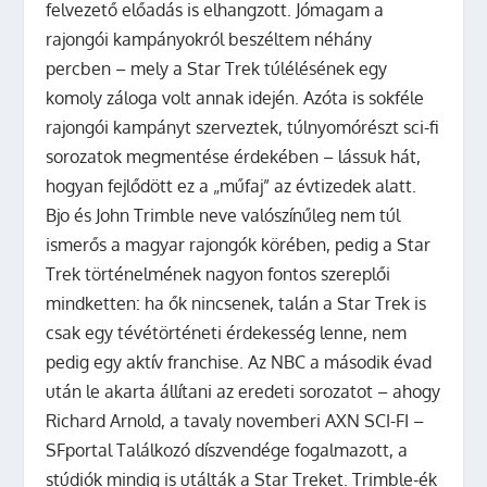
felvezető előadás is elhangzott. Jómagam a
rajongói kampányokról beszéltem néhány
percben – mely a Star Trek túlélésének egy
komoly záloga volt annak idején. Azóta is sokféle
rajongói kampányt szerveztek, túlnyomórészt sci-fi
sorozatok megmentése érdekében – lássuk hát,
hogyan fejlődött ez a „műfaj” az évtizedek alatt.
Bjo és John Trimble neve valószínűleg nem túl
ismerős a magyar rajongók körében, pedig a Star
Trek történelmének nagyon fontos szereplői
mindketten: ha ők nincsenek, talán a Star Trek is
csak egy tévétörténeti érdekesség lenne, nem
pedig egy aktív franchise. Az NBC a második évad
után le akarta állítani az eredeti sorozatot – ahogy
Richard Arnold, a tavaly novemberi AXN SCI-FI –
SFportal Találkozó díszvendége fogalmazott, a
stúdiók mindig is utálták a Star Treket. Trimble-ék