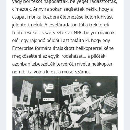
vagy borítékot hajtogattak, bélyeget ragasztottak,
címeztek. Annyira sokan segítettek nekik, hogy a
csapat munka közbeni élelmezése külön kihívást
jelentett nekik. A levéláradaton túl a trekkerek
tüntetéseket is szerveztek az NBC helyi irodáinak
elé: egy rajongó például azt találta ki, hogy egy
Enterprise formára átalakított helikopterrel kéne
megközelíteni az egyik irodaházat… a pilóták
azonban lebeszélték tervéről, mivel a helikopter
nem bírta volna ki ezt a műsorszámot.