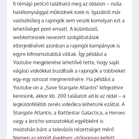
fi témájú petíció található meg az oldalon – nulla
hatékonysággal működnek ezek is. Igazából már
valószínűleg a rajongók sem veszik komolyan ezt a
lehetőséget pont emiatt. A különböző,
webkettesnek nevezett szolgáltatások
elterjedésével azonban a rajongói kampányok is
egyre kifinomultabbá váltak. Így például a
Youtube megjelenése lehetővé tette, hogy saját
vágású videókkal buzdítsák a rajongók a többieket
egy-egy sorozat megmentésére. Ha például a
Youtube-on a „Save Stargate Atlantis” kifejezésre
keresünk, akkor kb. 200 találatot ad ki az oldal – a
legkülönfélébb zenés videókra lelhetünk ezáltal. A
Stargate Atlantis, a Battlestar Galactica, a Heroes
vagy a Jericho sorozatokkal egyébként is
mostohán bánt a televíziós nézettséget mérő
Nielsen az elmúlt években: utólagosan kellett