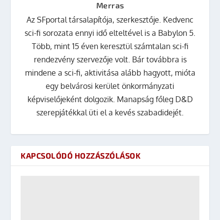
Merras
Az SFportal társalapítója, szerkesztője. Kedvenc
sci-fi sorozata ennyi idő elteltével is a Babylon 5.
Több, mint 15 éven keresztül számtalan sci-fi
rendezvény szervezője volt. Bár továbbra is
mindene a sci-fi, aktivitása alább hagyott, mióta
egy belvárosi kerület önkormányzati
képviselőjeként dolgozik. Manapság főleg D&D
szerepjátékkal üti el a kevés szabadidejét.
KAPCSOLÓDÓ HOZZÁSZÓLÁSOK