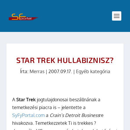
STAR TREK HULLABIZNISZ?
Írta:
Merras
|
2007.09.17.
|
Egyéb kategória
A
Star Trek
jogtulajdonosai beszállnának a
temetkezési piacra is – jelentette a
SyFyPortal.com
a
Crain’s Detroit Business
re
hivakozva. Temetkezzetek Ti is trekkes ?