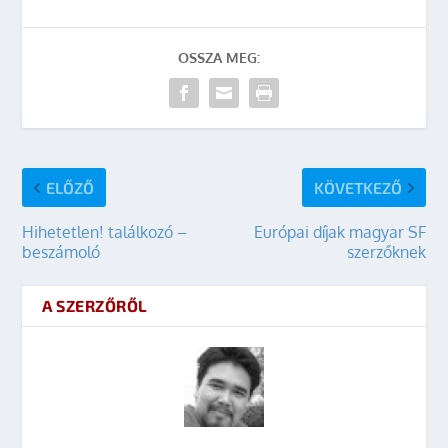
OSSZA MEG:
ELŐZŐ
KÖVETKEZŐ
Hihetetlen! találkozó –
Európai díjak magyar SF
beszámoló
szerzőknek
A SZERZŐRŐL