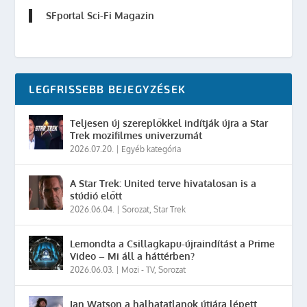
SFportal Sci-Fi Magazin
LEGFRISSEBB BEJEGYZÉSEK
Teljesen új szereplőkkel indítják újra a Star
Trek mozifilmes univerzumát
2026.07.20.
|
Egyéb kategória
A Star Trek: United terve hivatalosan is a
stúdió előtt
2026.06.04.
|
Sorozat
,
Star Trek
Lemondta a Csillagkapu-újraindítást a Prime
Video – Mi áll a háttérben?
2026.06.03.
|
Mozi - TV
,
Sorozat
Ian Watson a halhatatlanok útjára lépett