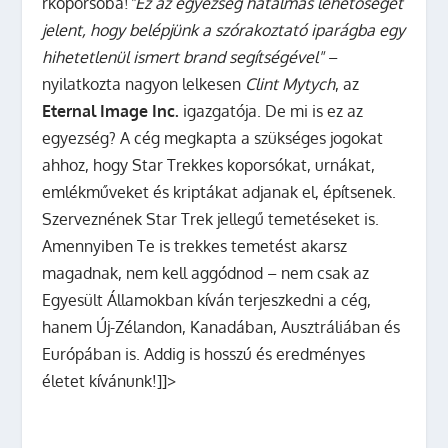
rkoporsóba!
"Ez az egyezség hatalmas lehetőséget
jelent, hogy belépjünk a szórakoztató iparágba egy
hihetetlenül ismert brand segítségével"
–
nyilatkozta nagyon lelkesen
Clint Mytych
, az
Eternal Image Inc.
igazgatója. De mi is ez az
egyezség? A cég megkapta a szükséges jogokat
ahhoz, hogy Star Trekkes koporsókat, urnákat,
emlékműveket és kriptákat adjanak el, építsenek.
Szerveznének Star Trek jellegű temetéseket is.
Amennyiben Te is trekkes temetést akarsz
magadnak, nem kell aggódnod – nem csak az
Egyesült Államokban kíván terjeszkedni a cég,
hanem Új-Zélandon, Kanadában, Ausztráliában és
Európában is. Addig is hosszú és eredményes
életet kívánunk!]]>