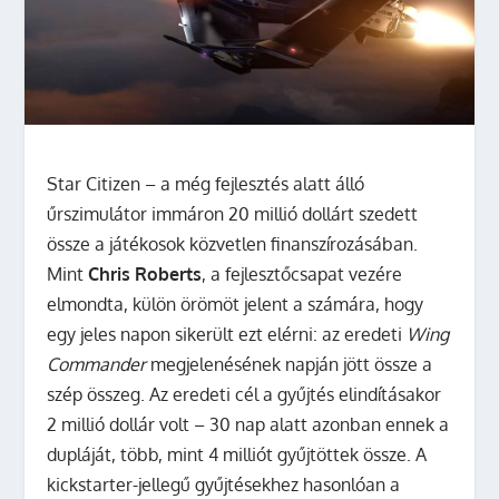
Star Citizen – a még fejlesztés alatt álló
űrszimulátor immáron 20 millió dollárt szedett
össze a játékosok közvetlen finanszírozásában.
Mint
Chris Roberts
, a fejlesztőcsapat vezére
elmondta, külön örömöt jelent a számára, hogy
egy jeles napon sikerült ezt elérni: az eredeti
Wing
Commander
megjelenésének napján jött össze a
szép összeg. Az eredeti cél a gyűjtés elindításakor
2 millió dollár volt – 30 nap alatt azonban ennek a
dupláját, több, mint 4 milliót gyűjtöttek össze. A
kickstarter-jellegű gyűjtésekhez hasonlóan a