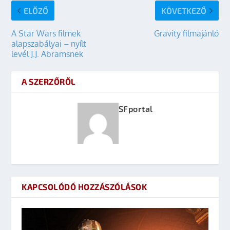
ELŐZŐ
KÖVETKEZŐ
A Star Wars filmek
Gravity filmajánló
alapszabályai – nyílt
levél J.J. Abramsnek
A SZERZŐRŐL
SFportal
KAPCSOLÓDÓ HOZZÁSZÓLÁSOK