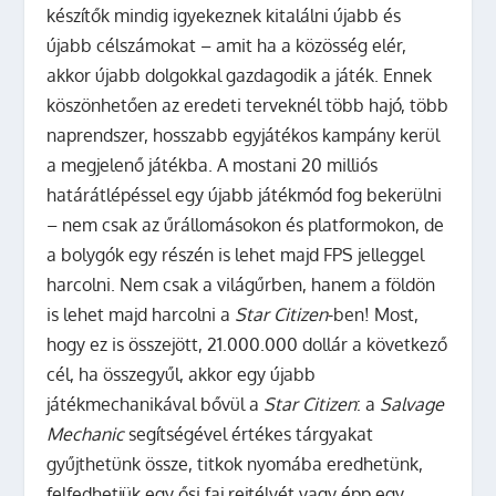
készítők mindig igyekeznek kitalálni újabb és
újabb célszámokat – amit ha a közösség elér,
akkor újabb dolgokkal gazdagodik a játék. Ennek
köszönhetően az eredeti terveknél több hajó, több
naprendszer, hosszabb egyjátékos kampány kerül
a megjelenő játékba. A mostani 20 milliós
határátlépéssel egy újabb játékmód fog bekerülni
– nem csak az űrállomásokon és platformokon, de
a bolygók egy részén is lehet majd FPS jelleggel
harcolni. Nem csak a világűrben, hanem a földön
is lehet majd harcolni a
Star Citizen
-ben! Most,
hogy ez is összejött, 21.000.000 dollár a következő
cél, ha összegyűl, akkor egy újabb
játékmechanikával bővül a
Star Citizen
: a
Salvage
Mechanic
segítségével értékes tárgyakat
gyűjthetünk össze, titkok nyomába eredhetünk,
felfedhetjük egy ősi faj rejtélyét vagy épp egy