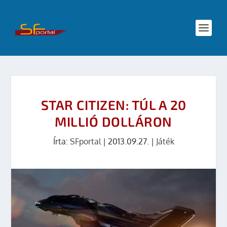
STAR CITIZEN: TÚL A 20
MILLIÓ DOLLÁRON
Írta:
SFportal
|
2013.09.27.
|
Játék