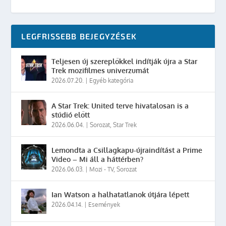
LEGFRISSEBB BEJEGYZÉSEK
Teljesen új szereplőkkel indítják újra a Star
Trek mozifilmes univerzumát
2026.07.20.
|
Egyéb kategória
A Star Trek: United terve hivatalosan is a
stúdió előtt
2026.06.04.
|
Sorozat
,
Star Trek
Lemondta a Csillagkapu-újraindítást a Prime
Video – Mi áll a háttérben?
2026.06.03.
|
Mozi - TV
,
Sorozat
Ian Watson a halhatatlanok útjára lépett
2026.04.14.
|
Események