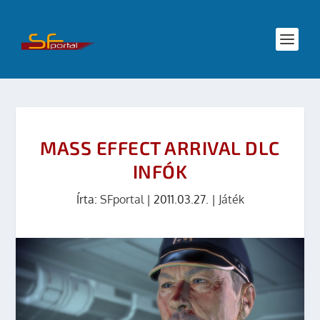
MASS EFFECT ARRIVAL DLC
INFÓK
Írta:
SFportal
|
2011.03.27.
|
Játék