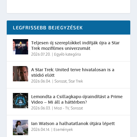
LEGFRISSEBB BEJEGYZÉSEK
Teljesen új szereplőkkel indítják újra a Star
Trek mozifilmes univerzumát
2026.07.20.
|
Egyéb kategória
A Star Trek: United terve hivatalosan is a
stúdió előtt
2026.06.04.
|
Sorozat
,
Star Trek
Lemondta a Csillagkapu-újraindítást a Prime
Video – Mi áll a háttérben?
2026.06.03.
|
Mozi - TV
,
Sorozat
Ian Watson a halhatatlanok útjára lépett
2026.04.14.
|
Események