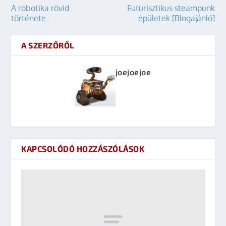
A robotika rövid
Futurisztikus steampunk
története
épületek [Blogajánló]
A SZERZŐRŐL
joejoejoe
KAPCSOLÓDÓ HOZZÁSZÓLÁSOK