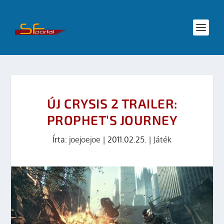
ÚJ CRYSIS 2 TRAILER:
PROPHET’S JOURNEY
Írta:
joejoejoe
|
2011.02.25.
|
Játék