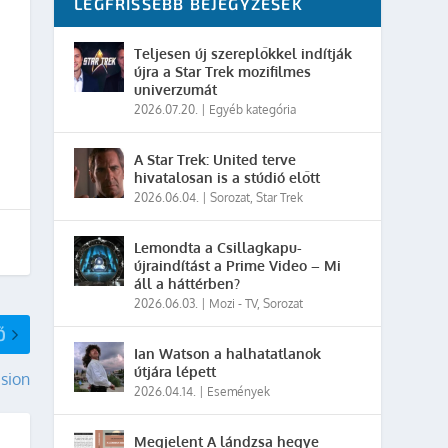
LEGFRISSEBB BEJEGYZÉSEK
Teljesen új szereplőkkel indítják
újra a Star Trek mozifilmes
univerzumát
2026.07.20.
|
Egyéb kategória
A Star Trek: United terve
hivatalosan is a stúdió előtt
2026.06.04.
|
Sorozat
,
Star Trek
Lemondta a Csillagkapu-
újraindítást a Prime Video – Mi
áll a háttérben?
2026.06.03.
|
Mozi - TV
,
Sorozat
Ő
Ian Watson a halhatatlanok
útjára lépett
asion
2026.04.14.
|
Események
Megjelent A lándzsa hegye