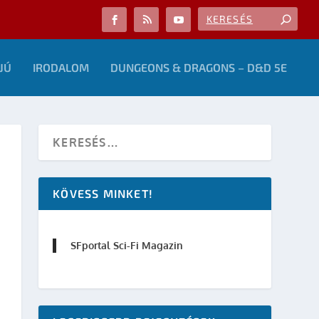
JÚ
IRODALOM
DUNGEONS & DRAGONS – D&D 5E
KÖVESS MINKET!
SFportal Sci-Fi Magazin