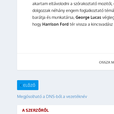
akartam eltávolodni a szórakoztató mozitól,
dolgozzak néhány engem foglalkoztató témá
barátja és munkatársa,
George Lucas
végleg
hogy
Harrison Ford
tér vissza a kincsvadász
OSSZA M
ELŐZŐ
Megjósolható a DNS-ből a vezetéknév
A SZERZŐRŐL