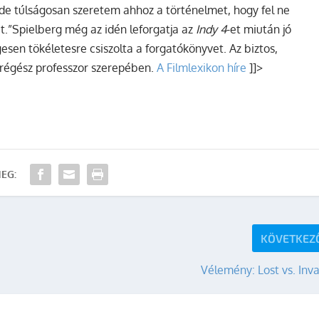
 de túlságosan szeretem ahhoz a történelmet, hogy fel ne
t.”
Spielberg még az idén leforgatja az
Indy 4
-et miután jó
esen tökéletesre csiszolta a forgatókönyvet. Az biztos,
 régész professzor szerepében.
A Filmlexikon híre
]]>
EG:
KÖVETKEZ
Vélemény: Lost vs. Inv