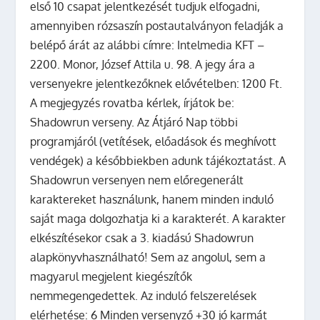
első 10 csapat jelentkezését tudjuk elfogadni,
amennyiben rózsaszín postautalványon feladják a
belépő árát az alábbi címre: Intelmedia KFT –
2200. Monor, József Attila u. 98. A jegy ára a
versenyekre jelentkezőknek elővételben: 1200 Ft.
A megjegyzés rovatba kérlek, írjátok be:
Shadowrun verseny. Az Átjáró Nap többi
programjáról (vetítések, előadások és meghívott
vendégek) a későbbiekben adunk tájékoztatást. A
Shadowrun versenyen nem előregenerált
karaktereket használunk, hanem minden induló
saját maga dolgozhatja ki a karakterét. A karakter
elkészítésekor csak a 3. kiadású Shadowrun
alapkönyvhasználható! Sem az angolul, sem a
magyarul megjelent kiegészítők
nemmegengedettek. Az induló felszerelések
elérhetése: 6 Minden versenyző +30 jó karmát