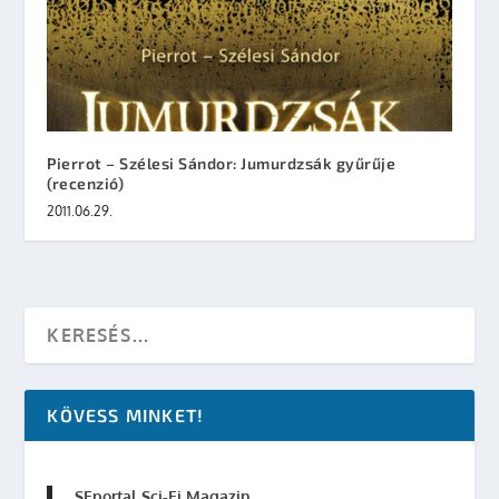
Pierrot – Szélesi Sándor: Jumurdzsák gyűrűje
(recenzió)
2011.06.29.
KÖVESS MINKET!
SFportal Sci-Fi Magazin