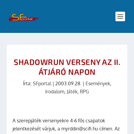
SHADOWRUN VERSENY AZ II.
ÁTJÁRÓ NAPON
Írta:
SFportal
|
2003.09.28.
|
Események
,
Irodalom
,
Játék
,
RPG
A szerepjáték versenyekre 4-6 fős csapatok
jelentkezését várjuk, a myrddin@scifi.hu címen. Az