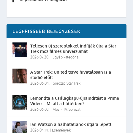
LEGFRISSEBB BEJEGYZÉSEK
Teljesen új szereplőkkel indítják újra a Star
Trek mozifilmes univerzumát
2026.07.20.
|
Egyéb kategória
A Star Trek: United terve hivatalosan is a
stúdió előtt
2026.06.04.
|
Sorozat
,
Star Trek
Lemondta a Csillagkapu-újraindítást a Prime
Video – Mi áll a háttérben?
2026.06.03.
|
Mozi - TV
,
Sorozat
Ian Watson a halhatatlanok útjára lépett
2026.04.14.
|
Események