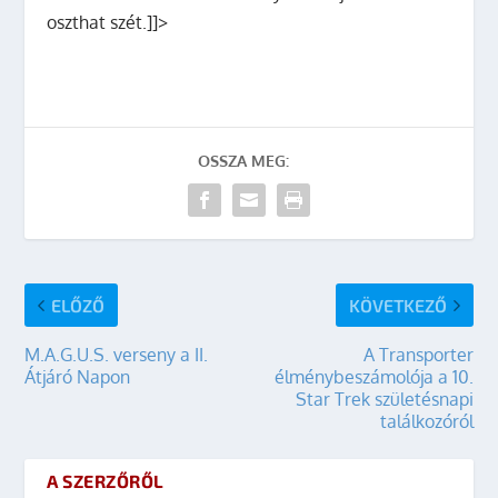
oszthat szét.]]>
OSSZA MEG:
ELŐZŐ
KÖVETKEZŐ
M.A.G.U.S. verseny a II.
A Transporter
Átjáró Napon
élménybeszámolója a 10.
Star Trek születésnapi
találkozóról
A SZERZŐRŐL