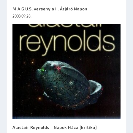
M.A.G.U.S. verseny a II. Átjáró Napon
2003.09.28.
Alastair Reynolds ‒ Napok Háza [kritika]