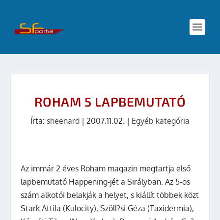
ROHAM 5 LAPBEMUTATÓ
Írta:
sheenard
|
2007.11.02.
|
Egyéb kategória
Az immár 2 éves
Roham
magazin megtartja első
lapbemutató Happening-jét a Sirályban. Az 5-ös
szám alkotói belakják a helyet, s kiállít többek közt
Stark Attila
(Kulocity),
Szöll?si Géza
(Taxidermia),