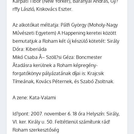
Kárpáti Tibor
(New Yorker),
Baranyai András, Gy?
rffy László, Kiskovács Eszter.
Az alkotókat méltatja:
Pálfi György
(Moholy-Nagy
Művészeti Egyetem) A Happening keretei között
bemutatjuk a Roham két új készülő kötetét:
Sirály
Dóra
:
Kiberiáda
Mikó Csaba Â– Szöll?si Géza:
Boncmester
Ãtadásra kerülnek a Roham képregény-
forgatókönyv pályázatának díjai is:
Krajcsik
Tímeának, Kovács Péternek,
és
Szabó Zsoltnak.
A zene:
Kata-Valami
Id?pont: 2007. november 6. 18 óra Helyszín: Sirály,
VI. ker. Király u. 50.
Feltétlenül számítunk rád!
Roham szerkesztőség