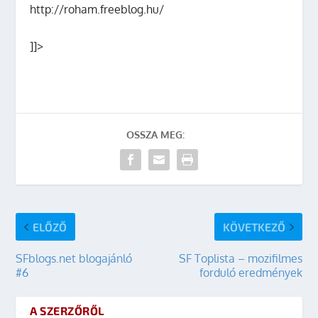
http://roham.freeblog.hu/
]]>
OSSZA MEG:
ELŐZŐ
KÖVETKEZŐ
SFblogs.net blogajánló
SF Toplista – mozifilmes
#6
forduló eredmények
A SZERZŐRŐL