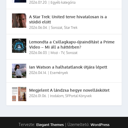
2026.07.20.
|
Egyéb kategória
A Star Trek: United terve hivatalosan is a
stúdió előtt
2026.06.04.
|
Sorozat
,
Star Trek
Lemondta a Csillagkapu-újraindítást a Prime
Video – Mi áll a háttérben?
2026.06.03.
|
Mozi - TV
,
Sorozat
Ian Watson a halhatatlanok útjára lépett
2026.04.14.
|
Események
Megjelent A lándzsa hegye novelláskötet
2026.01.06.
|
Irodalom
,
SFPortal Könyvek
Tervezte:
| Üzemeltető:
Elegant Themes
WordPress