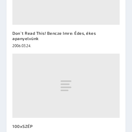
Don`t Read This! Bencze Imre: Édes, ékes
apanyelvünk
2006.03.24.
100xSZÉP