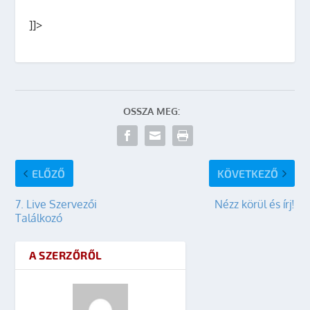
]]>
OSSZA MEG:
ELŐZŐ
KÖVETKEZŐ
7. Live Szervezői
Nézz körül és írj!
Találkozó
A SZERZŐRŐL