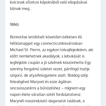
kulcsnak aSixtusi kápolnából való ellopásával
bíznak meg…
1886}
Büntetése letöltését követően békésen éli
hétköznapjait egy connecticutikisvárosban
Michael St. Pierre, az egykori tolvajfejedelem, aki
előtt nemlehetnek akadályok, s lebukását is
legfeljebb csupán a jó szívének köszönhette.Egy
szerény forgalmú üzletet vezet, pártfogó tisztje
szigorú, de atyaifelügyelete alatt. Boldog szép
feleségével Maryvel és esze ágában
sincsvisszatérni a bűnözéshez – mígnem egy
napon élete váratlan sötét fordulatotvesz.
Marynél rosszindulatú daganatot találnak, a