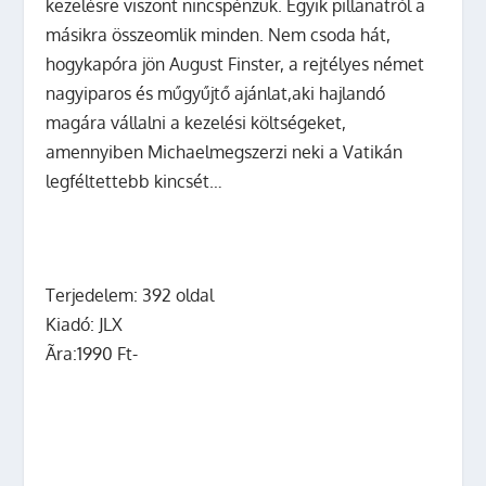
kezelésre viszont nincspénzük. Egyik pillanatról a
másikra összeomlik minden. Nem csoda hát,
hogykapóra jön August Finster, a rejtélyes német
nagyiparos és műgyűjtő ajánlat,aki hajlandó
magára vállalni a kezelési költségeket,
amennyiben Michaelmegszerzi neki a Vatikán
legféltettebb kincsét…
Terjedelem: 392 oldal
Kiadó: JLX
Ãra:
1990 Ft-