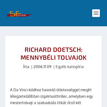
RICHARD DOETSCH:
MENNYBÉLI TOLVAJOK
Írta:
|
2006.11.09.
|
Egyéb kategória
A Da Vinci-kódhoz hasonló ötletességgel megírt
lélegzetelállítóan izgalmasthriller, amelyben egy
mestertolvajt a szabadulás titkát őrző két