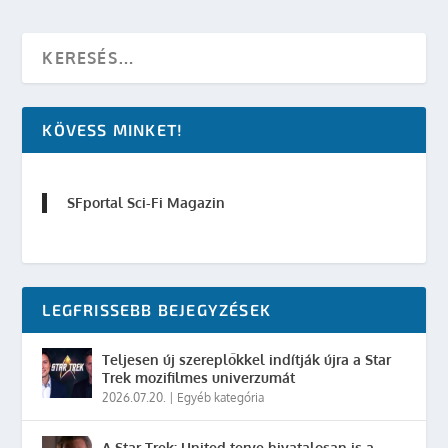
KÖVESS MINKET!
SFportal Sci-Fi Magazin
LEGFRISSEBB BEJEGYZÉSEK
Teljesen új szereplőkkel indítják újra a Star
Trek mozifilmes univerzumát
2026.07.20.
|
Egyéb kategória
A Star Trek: United terve hivatalosan is a