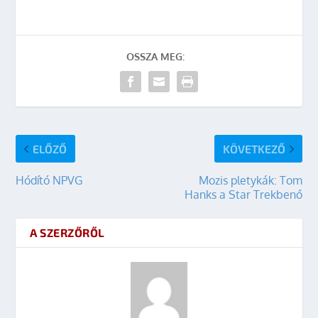
OSSZA MEG:
ELŐZŐ
KÖVETKEZŐ
Hódító NPVG
Mozis pletykák: Tom
Hanks a Star Trekbenő
A SZERZŐRŐL