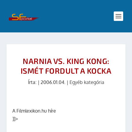
NARNIA VS. KING KONG:
ISMÉT FORDULT A KOCKA
Írta:
|
2006.01.04.
|
Egyéb kategória
A Filmlexikon.hu híre
]]>