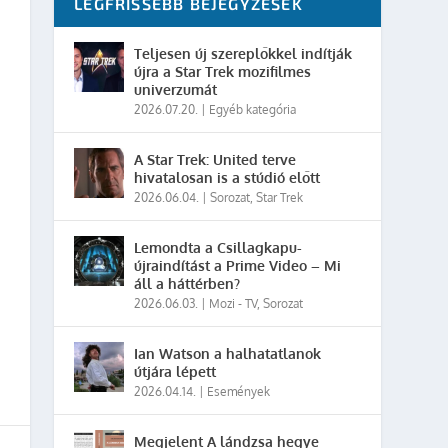
LEGFRISSEBB BEJEGYZÉSEK
Teljesen új szereplőkkel indítják
újra a Star Trek mozifilmes
univerzumát
2026.07.20.
|
Egyéb kategória
A Star Trek: United terve
hivatalosan is a stúdió előtt
2026.06.04.
|
Sorozat
,
Star Trek
Lemondta a Csillagkapu-
újraindítást a Prime Video – Mi
áll a háttérben?
2026.06.03.
|
Mozi - TV
,
Sorozat
Ian Watson a halhatatlanok
útjára lépett
2026.04.14.
|
Események
Megjelent A lándzsa hegye