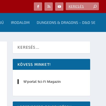
JÚ
IRODALOM
DUNGEONS & DRAGONS – D&D 5E
KÖVESS MINKET!
SFportal Sci-Fi Magazin