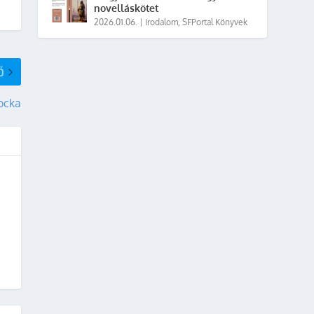
novelláskötet
2026.01.06.
|
Irodalom
,
SFPortal Könyvek
Ő
kocka