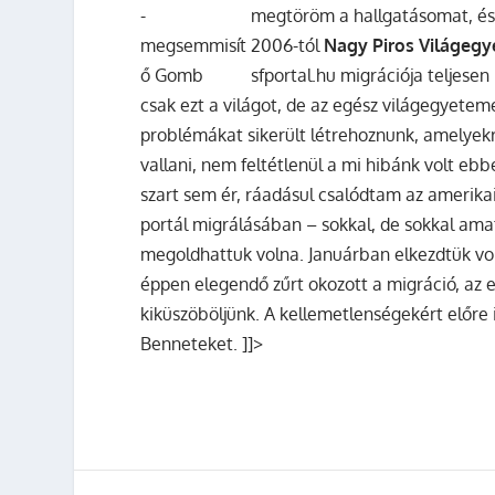
megtöröm a hallgatásomat, és
2006-tól
Nagy Piros Világe
sfportal.hu migrációja teljesen
csak ezt a világot, de az egész világegyete
problémákat sikerült létrehoznunk, amelyekrő
vallani, nem feltétlenül a mi hibánk volt eb
szart sem ér, ráadásul csalódtam az amerika
portál migrálásában – sokkal, de sokkal ama
megoldhattuk volna. Januárban elkezdtük vol
éppen elegendő zűrt okozott a migráció, az 
kiküszöböljünk. A kellemetlenségekért előr
Benneteket. ]]>