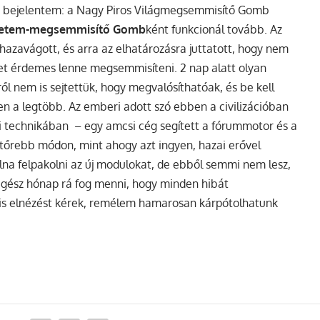
 bejelentem: a Nagy Piros Világmegsemmisítő Gomb
gyetem-megsemmisítő Gomb
ként funkcionál tovább. Az
 hazavágott, és arra az elhatározásra juttatott, hogy nem
met érdemes lenne megsemmisíteni. 2 nap alatt olyan
l nem is sejtettük, hogy megvalósíthatóak, és be kell
ben a legtöbb. Az emberi adott szó ebben a civilizációban
i technikában – egy amcsi cég segített a fórummotor és a
tőrebb módon, mint ahogy azt ingyen, hazai erővel
na felpakolni az új modulokat, de ebből semmi nem lesz,
egész hónap rá fog menni, hogy minden hibát
e is elnézést kérek, remélem hamarosan kárpótolhatunk