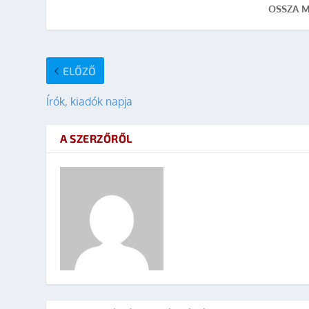
OSSZA M
ELŐZŐ
Írók, kiadók napja
A SZERZŐRŐL