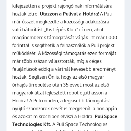
kifejezetten a projekt rajongóinak informálására
hoztak létre.
Utazzon a Pulival a Holdra!
A Puli
már ősszel megkezdte a közösségi adakozásra
való bátorítást „Kis Lépés Klub” címen, ahol
magánemberek támogatását várják. Itt már 1 000
forinttal is segíthetik a felhasználók a Puli projekt
működését. A közösségi támogatás ezen formáját
már több százan választották, míg a céges
felajánlások eddig a vártnál kevesebb eredményt
hoztak. Segítsen Ön is, hogy az első magyar
űrhajós űrrepülése után 35 évvel, most az első
magyarok által fejlesztett robot eljuthasson a
Holdra! A Puli minden, a legkisebb támogatást
nyújtó szponzorok nevét is megjeleníti a honlapján
és azokat mikrochipen elviszi a Holdra.
Puli Space
Technologies Kft.
A Puli Space Technologies