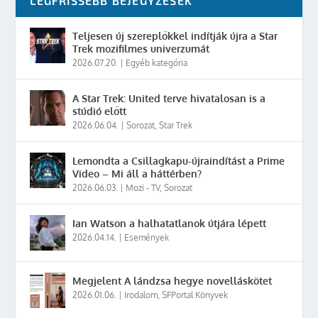
LEGFRISSEBB BEJEGYZÉSEK
Teljesen új szereplőkkel indítják újra a Star
Trek mozifilmes univerzumát
2026.07.20.
|
Egyéb kategória
A Star Trek: United terve hivatalosan is a
stúdió előtt
2026.06.04.
|
Sorozat
,
Star Trek
Lemondta a Csillagkapu-újraindítást a Prime
Video – Mi áll a háttérben?
2026.06.03.
|
Mozi - TV
,
Sorozat
Ian Watson a halhatatlanok útjára lépett
2026.04.14.
|
Események
Megjelent A lándzsa hegye novelláskötet
2026.01.06.
|
Irodalom
,
SFPortal Könyvek