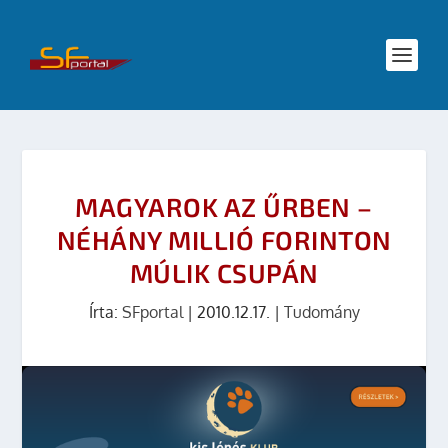
MAGYAROK AZ ŰRBEN –
NÉHÁNY MILLIÓ FORINTON
MÚLIK CSUPÁN
Írta:
SFportal
|
2010.12.17.
|
Tudomány