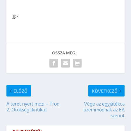
]]>
OSSZA MEG:
ELŐZŐ
KÖVETKEZŐ
A teret nyert mozi – Tron
Vége az egyjátékos
2: Örökség [kritika]
üzemmódnak az EA
szerint