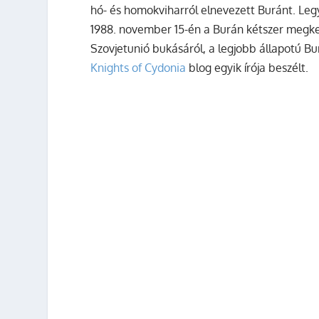
hó- és homokviharról elnevezett Buránt. Legyá
1988. november 15-én a Burán kétszer megker
Szovjetunió bukásáról, a legjobb állapotú Bu
Knights of Cydonia
blog egyik írója beszélt.