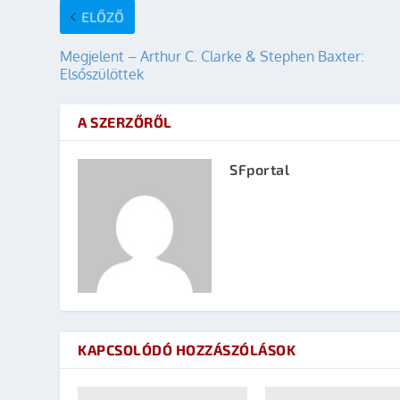
ELŐZŐ
Megjelent – Arthur C. Clarke & Stephen Baxter:
Elsőszülöttek
A SZERZŐRŐL
SFportal
KAPCSOLÓDÓ HOZZÁSZÓLÁSOK