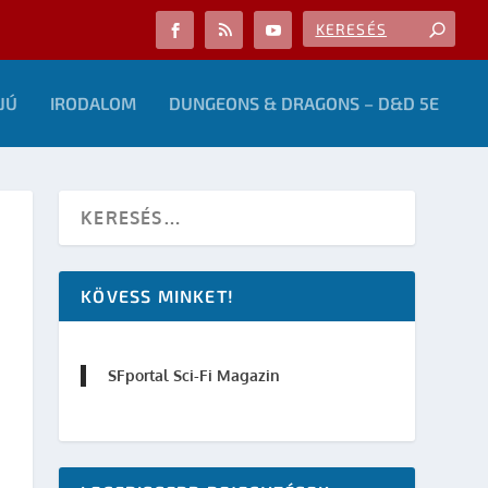
JÚ
IRODALOM
DUNGEONS & DRAGONS – D&D 5E
KÖVESS MINKET!
SFportal Sci-Fi Magazin