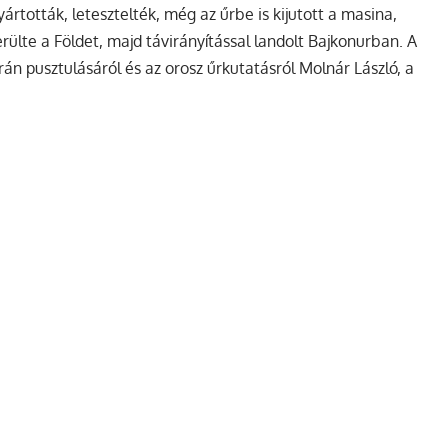
rtották, letesztelték, még az űrbe is kijutott a masina,
ülte a Földet, majd távirányítással landolt Bajkonurban. A
rán pusztulásáról és az orosz űrkutatásról Molnár László, a