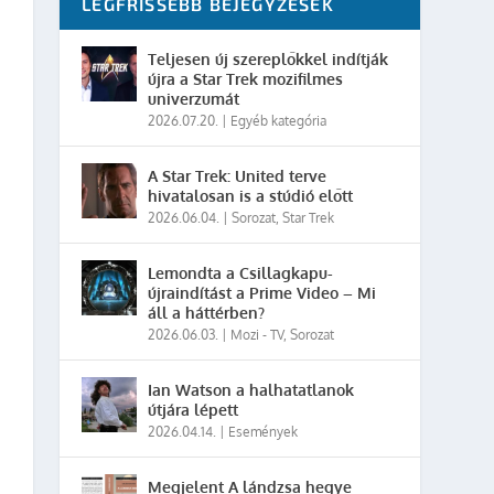
LEGFRISSEBB BEJEGYZÉSEK
Teljesen új szereplőkkel indítják
újra a Star Trek mozifilmes
univerzumát
2026.07.20.
|
Egyéb kategória
A Star Trek: United terve
hivatalosan is a stúdió előtt
2026.06.04.
|
Sorozat
,
Star Trek
Lemondta a Csillagkapu-
újraindítást a Prime Video – Mi
áll a háttérben?
2026.06.03.
|
Mozi - TV
,
Sorozat
Ian Watson a halhatatlanok
útjára lépett
2026.04.14.
|
Események
Megjelent A lándzsa hegye