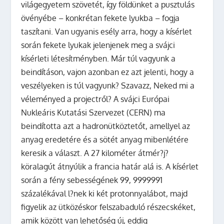
világegyetem szövetét, így földünket a pusztulás
övényébe – konkrétan fekete lyukba – fogja
taszítani. Van ugyanis esély arra, hogy a kísérlet
során fekete lyukak jelenjenek meg a svájci
kísérleti létesítményben. Már túl vagyunk a
beindításon, vajon azonban ez azt jelenti, hogy a
veszélyeken is túl vagyunk? Szavazz, Neked mi a
véleményed a projectről?
A svájci Európai
Nukleáris Kutatási Szervezet (CERN) ma
beindította azt a hadronütköztetőt, amellyel az
anyag eredetére és a sötét anyag mibenlétére
keresik a választ. A 27 kilométer átmér?j?
köralagút átnyúlik a francia határ alá is. A kísérlet
során a fény sebességének 99, 9999991
százalékával l?nek ki két protonnyalábot, majd
figyelik az ütközéskor felszabaduló részecskéket,
amik között van lehetőség új, eddig