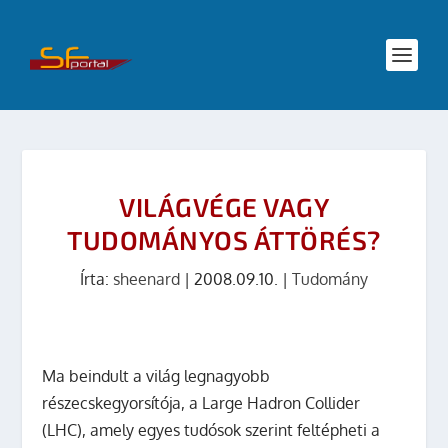
VILÁGVÉGE VAGY
TUDOMÁNYOS ÁTTÖRÉS?
Írta:
sheenard
|
2008.09.10.
|
Tudomány
Ma beindult a világ legnagyobb
részecskegyorsítója, a Large Hadron Collider
(LHC), amely egyes tudósok szerint feltépheti a