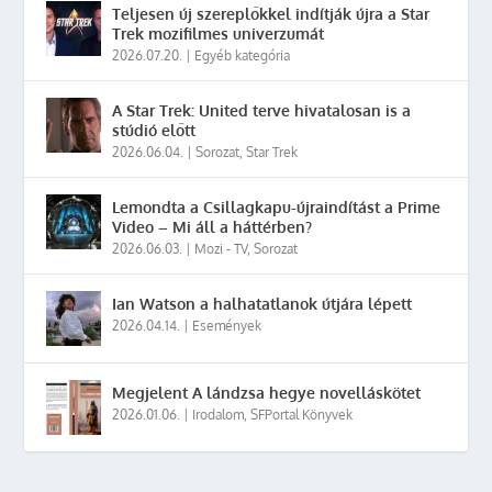
Teljesen új szereplőkkel indítják újra a Star
Trek mozifilmes univerzumát
2026.07.20.
|
Egyéb kategória
A Star Trek: United terve hivatalosan is a
stúdió előtt
2026.06.04.
|
Sorozat
,
Star Trek
Lemondta a Csillagkapu-újraindítást a Prime
Video – Mi áll a háttérben?
2026.06.03.
|
Mozi - TV
,
Sorozat
Ian Watson a halhatatlanok útjára lépett
2026.04.14.
|
Események
Megjelent A lándzsa hegye novelláskötet
2026.01.06.
|
Irodalom
,
SFPortal Könyvek