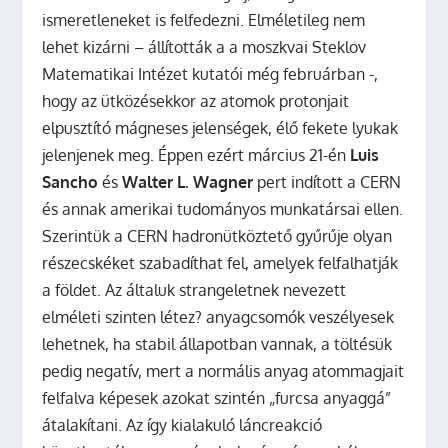
ismeretleneket is felfedezni. Elméletileg nem
lehet kizárni – állították a a moszkvai Steklov
Matematikai Intézet kutatói még februárban -,
hogy az ütközésekkor az atomok protonjait
elpusztító mágneses jelenségek, élő fekete lyukak
jelenjenek meg. Éppen ezért március 21-én
Luis
Sancho
és
Walter L. Wagner
pert indított a CERN
és annak amerikai tudományos munkatársai ellen.
Szerintük a CERN hadronütköztető gyűrűje olyan
részecskéket szabadíthat fel, amelyek felfalhatják
a földet. Az általuk strangeletnek nevezett
elméleti szinten létez? anyagcsomók veszélyesek
lehetnek, ha stabil állapotban vannak, a töltésük
pedig negatív, mert a normális anyag atommagjait
felfalva képesek azokat szintén „furcsa anyaggá”
átalakítani. Az így kialakuló láncreakció