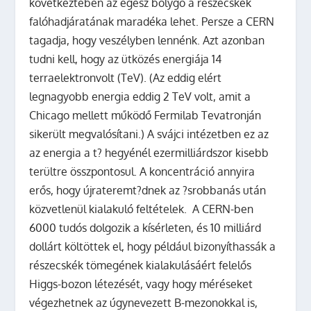
következtében az egész bolygó a részecskék
falóhadjáratának maradéka lehet. Persze a CERN
tagadja, hogy veszélyben lennénk. Azt azonban
tudni kell, hogy az ütközés energiája 14
terraelektronvolt (TeV). (Az eddig elért
legnagyobb energia eddig 2 TeV volt, amit a
Chicago mellett működő Fermilab Tevatronján
sikerült megvalósítani.) A svájci intézetben ez az
az energia a t? hegyénél ezermilliárdszor kisebb
terültre összpontosul. A koncentráció annyira
erős, hogy újrateremt?dnek az ?srobbanás után
közvetlenül kialakuló feltételek.
A CERN-ben
6000 tudós dolgozik a kísérleten, és 10 milliárd
dollárt költöttek el, hogy például bizonyíthassák a
részecskék tömegének kialakulásáért felelős
Higgs-bozon létezését, vagy hogy méréseket
végezhetnek az úgynevezett B-mezonokkal is,