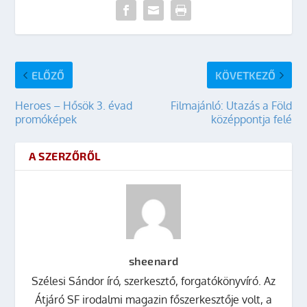
ELŐZŐ
KÖVETKEZŐ
Heroes – Hősök 3. évad
Filmajánló: Utazás a Föld
promóképek
középpontja felé
A SZERZŐRŐL
sheenard
Szélesi Sándor író, szerkesztő, forgatókönyvíró. Az
Átjáró SF irodalmi magazin főszerkesztője volt, a