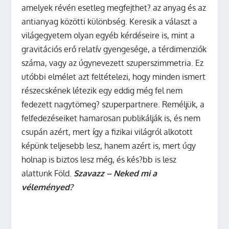
amelyek révén esetleg megfejthet? az anyag és az
antianyag közötti különbség. Keresik a választ a
világegyetem olyan egyéb kérdéseire is, mint a
gravitációs erő relatív gyengesége, a térdimenziók
száma, vagy az úgynevezett szuperszimmetria. Ez
utóbbi elmélet azt feltételezi, hogy minden ismert
részecskének létezik egy eddig még fel nem
fedezett nagytömeg? szuperpartnere. Reméljük, a
felfedezéseiket hamarosan publikálják is, és nem
csupán azért, mert így a fizikai világról alkotott
képünk teljesebb lesz, hanem azért is, mert úgy
holnap is biztos lesz még, és kés?bb is lesz
alattunk Föld.
Szavazz – Neked mi a
véleményed?