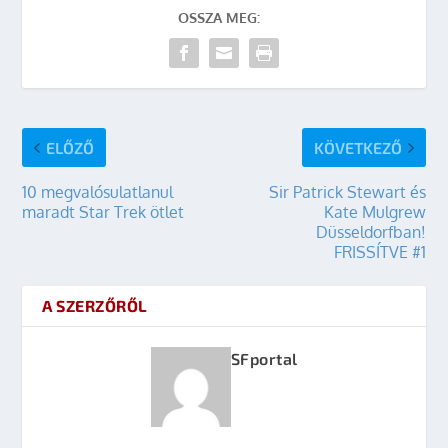
OSSZA MEG:
ELŐZŐ
KÖVETKEZŐ
10 megvalósulatlanul
Sir Patrick Stewart és
maradt Star Trek ötlet
Kate Mulgrew
Düsseldorfban!
FRISSÍTVE #1
A SZERZŐRŐL
SFportal