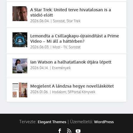
A Star Trek: United terve hivatalosan is a
stúdió előtt
2026.06.04.
|
Sorozat
,
Star Trek
Lemondta a Csillagkapu-újraindítást a Prime
Video – Mi áll a háttérben?
2026.06.03.
|
Mozi - TV
,
Sorozat
Ian Watson a halhatatlanok útjára lépett
2026.04.14.
|
Események
Megjelent A lándzsa hegye novelláskötet
2026.01.06.
|
Irodalom
,
SFPortal Könyvek
Tervezte:
| Üzemeltető:
Elegant Themes
WordPress