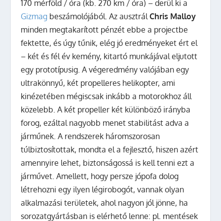
170 mérföld / óra (kb. 270 km / óra) – derül ki a
Gizmag
beszámolójából.
Az ausztrál
Chris Malloy
minden megtakarított pénzét ebbe a projectbe
fektette, és úgy tűnik, elég jó eredményeket ért el
– két és fél év kemény, kitartó munkájával eljutott
egy prototípusig. A végeredmény valójában egy
ultrakönnyű, két propelleres helikopter, ami
kinézetében mégiscsak inkább a motorokhoz áll
közelebb. A két propeller két különböző irányba
forog, ezáltal nagyobb menet stabilitást adva a
járműnek. A rendszerek háromszorosan
túlbiztosítottak, mondta el a fejlesztő, hiszen azért
amennyire lehet, biztonságossá is kell tenni ezt a
járművet. Amellett, hogy persze jópofa dolog
létrehozni egy ilyen légirobogót, vannak olyan
alkalmazási területek, ahol nagyon jól jönne, ha
sorozatgyártásban is elérhető lenne: pl. mentések