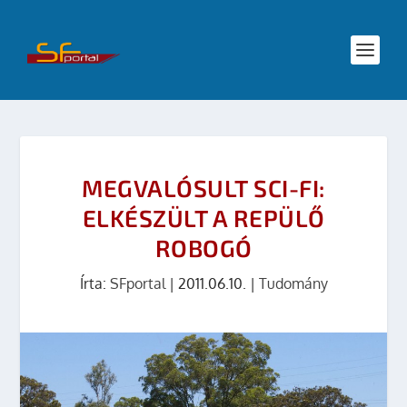
MEGVALÓSULT SCI-FI:
ELKÉSZÜLT A REPÜLŐ
ROBOGÓ
Írta:
SFportal
|
2011.06.10.
|
Tudomány