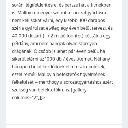
során, légifelderítésre, és persze hát a filmekben
is. Malloy reményei szerint a sorozatgyártásra
nem kell sokat várni, egy kisebb, 100 darabos
széria gyártását elvileg egy éven belül tervezi, és
40 000 dollárt (~7,2 millió forintot) kóstálna egy
példány, ami nem hangzik olyan szörnyen
drágának. Olcsóbb is lehet pár éven belül, ha
sikerül elérni az 1000 db / éves ütemet. Néhány
hónapon belül kezdődnek el a tesztrepülések,
ezzel reméli Malloy a befektetők figyelmének
felkeltését – merthogy a sorozatgyártáshoz azért
szükség van befektetőkre is. [gallery
columns="2"]]]>