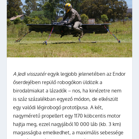
A Jedi visszatér
egyik legjobb jelenetében az Endor
őserdejében repülő robogókon üldözik a
birodalmiakat a lázadók – nos, ha kinézetre nem
is száz százalékban egyező módon, de elkészült
egy valódi légirobogó prototípusa. A két,
nagyméretű propellert egy 1170 köbcentis motor
hajtja meg, ezzel nagyjából 10 000 láb (kb. 3 km)
magasságba emelkedhet, a maximális sebessége