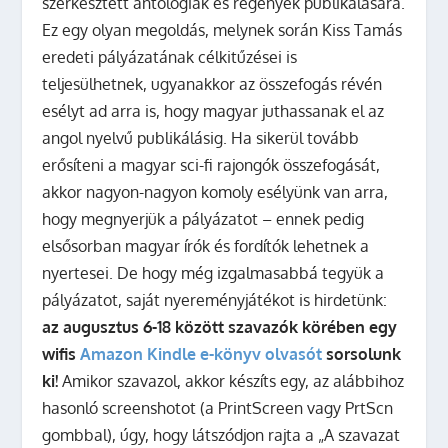
szerkesztett antológiák és regények publikálására.
Ez egy olyan megoldás, melynek során Kiss Tamás
eredeti pályázatának célkitűzései is
teljesülhetnek, ugyanakkor az összefogás révén
esélyt ad arra is, hogy magyar juthassanak el az
angol nyelvű publikálásig. Ha sikerül tovább
erősíteni a magyar sci-fi rajongók összefogását,
akkor nagyon-nagyon komoly esélyünk van arra,
hogy megnyerjük a pályázatot – ennek pedig
elsősorban magyar írók és fordítók lehetnek a
nyertesei. De hogy még izgalmasabbá tegyük a
pályázatot, saját nyereményjátékot is hirdetünk:
az augusztus 6-18 között szavazók körében egy
wifis
Amazon Kindle e-könyv olvasót
sorsolunk
ki!
Amikor szavazol, akkor készíts egy, az alábbihoz
hasonló screenshotot (a PrintScreen vagy PrtScn
gombbal), úgy, hogy látszódjon rajta a „A szavazat