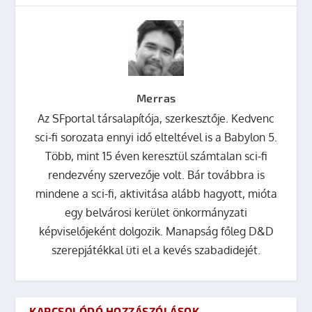
Merras
Az SFportal társalapítója, szerkesztője. Kedvenc
sci-fi sorozata ennyi idő elteltével is a Babylon 5.
Több, mint 15 éven keresztül számtalan sci-fi
rendezvény szervezője volt. Bár továbbra is
mindene a sci-fi, aktivitása alább hagyott, mióta
egy belvárosi kerület önkormányzati
képviselőjeként dolgozik. Manapság főleg D&D
szerepjátékkal üti el a kevés szabadidejét.
KAPCSOLÓDÓ HOZZÁSZÓLÁSOK