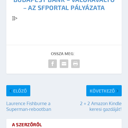
– AZ SFPORTAL PÁLYÁZATA
]]>
OSSZA MEG:
ELŐZŐ
KÖVETKEZŐ
Laurence Fishburne a
2 + 2 Amazon Kindle
Superman-rebootban
keresi gazdáját!
A SZERZŐRŐL