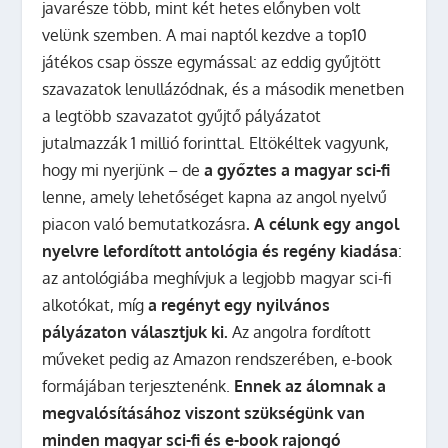
javarésze több, mint két hetes előnyben volt
velünk szemben. A mai naptól kezdve a top10
játékos csap össze egymással: az eddig gyűjtött
szavazatok lenullázódnak, és a második menetben
a legtöbb szavazatot gyűjtő pályázatot
jutalmazzák 1 millió forinttal. Eltökéltek vagyunk,
hogy mi nyerjünk – de
a győztes a magyar sci-fi
lenne, amely lehetőséget kapna az angol nyelvű
piacon való bemutatkozásra
. A célunk egy angol
nyelvre lefordított antológia és regény kiadása
:
az antológiába meghívjuk a legjobb magyar sci-fi
alkotókat, míg
a regényt egy nyilvános
pályázaton választjuk ki.
Az angolra fordított
műveket pedig az Amazon rendszerében, e-book
formájában terjesztenénk.
Ennek az álomnak a
megvalósításához viszont szükségünk van
minden magyar sci-fi és e-book rajongó