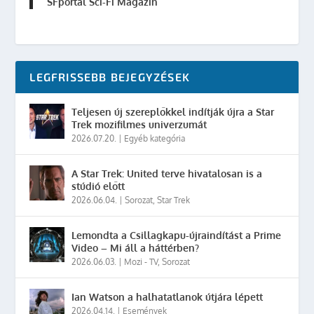
SFportal Sci-Fi Magazin
LEGFRISSEBB BEJEGYZÉSEK
Teljesen új szereplőkkel indítják újra a Star
Trek mozifilmes univerzumát
2026.07.20.
|
Egyéb kategória
A Star Trek: United terve hivatalosan is a
stúdió előtt
2026.06.04.
|
Sorozat
,
Star Trek
Lemondta a Csillagkapu-újraindítást a Prime
Video – Mi áll a háttérben?
2026.06.03.
|
Mozi - TV
,
Sorozat
Ian Watson a halhatatlanok útjára lépett
2026.04.14.
|
Események