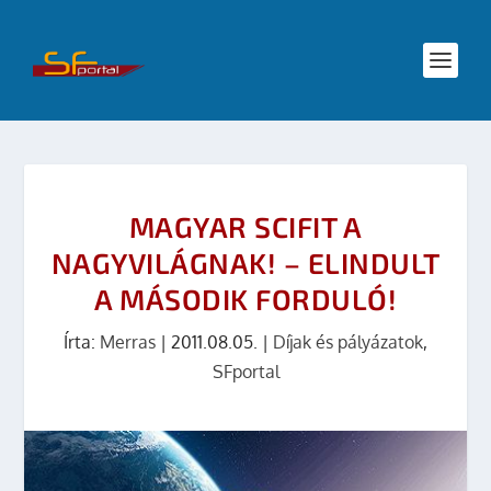
MAGYAR SCIFIT A
NAGYVILÁGNAK! – ELINDULT
A MÁSODIK FORDULÓ!
Írta:
Merras
|
2011.08.05.
|
Díjak és pályázatok
,
SFportal