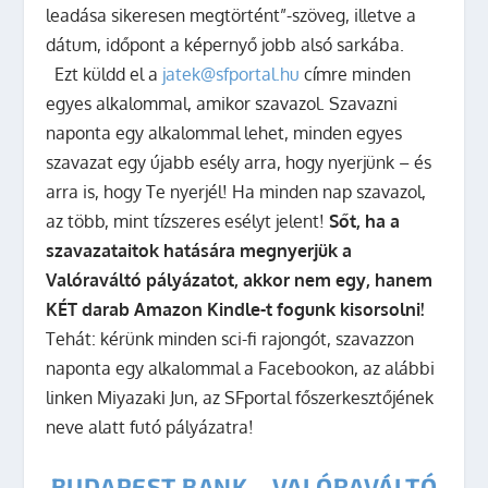
leadása sikeresen megtörtént”-szöveg, illetve a
dátum, időpont a képernyő jobb alsó sarkába.
Ezt küldd el a
jatek@sfportal.hu
címre minden
egyes alkalommal, amikor szavazol. Szavazni
naponta egy alkalommal lehet, minden egyes
szavazat egy újabb esély arra, hogy nyerjünk – és
arra is, hogy Te nyerjél! Ha minden nap szavazol,
az több, mint tízszeres esélyt jelent!
Sőt, ha a
szavazataitok hatására megnyerjük a
Valóraváltó pályázatot, akkor nem egy, hanem
KÉT darab Amazon Kindle-t fogunk kisorsolni!
Tehát: kérünk minden sci-fi rajongót, szavazzon
naponta egy alkalommal a Facebookon, az alábbi
linken Miyazaki Jun, az SFportal főszerkesztőjének
neve alatt futó pályázatra!
BUDAPEST BANK – VALÓRAVÁLTÓ