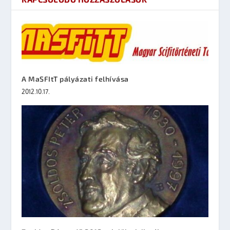
A MaSFItT pályázati felhívása
2012.10.17.