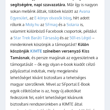
segítségére, napi szavazatára.
Már így is nagyon
sokan mellénk álltak, többek között az
Avana
Egyesület
, az
E-könyv olvasók blog
, hírt adott
rólunk a
Moly.hu
az
SFmag
és a
Solaria
is,
valamint különböző Facebook csoportok, például
a
Star Trek Baráti Társaság
és az
501-es Légió
–
mindenkinek köszönjük a támogatást!
Külön
köszönjük
KIMTE
színeiben versenyző Kiss
Tamásnak
, és persze magának az egyesületnek a
támogatását – ők egy olyan e-book kiadót célzó
pályázattal indultak, mely megjelenési
lehetőséget kívánt biztosítani a tehetséges
magyar szerzőknek. Mivel az SFportal E-Book
egyik célkitűzése is az, hogy új alkotókat
fedezzünk fel, ezért lehetőséget kívánunk
biztosítani rendszerünkben a KIMTE által