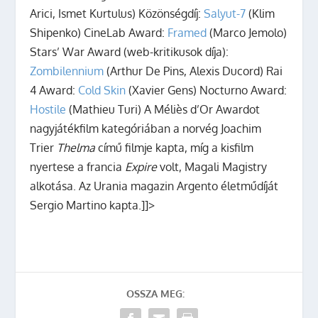
Arici, Ismet Kurtulus) Közönségdíj:
Salyut-7
(Klim
Shipenko) CineLab Award:
Framed
(Marco Jemolo)
Stars’ War Award (web-kritikusok díja):
Zombilennium
(Arthur De Pins, Alexis Ducord) Rai
4 Award:
Cold Skin
(Xavier Gens) Nocturno Award:
Hostile
(Mathieu Turi) A Méliès d’Or Awardot
nagyjátékfilm kategóriában a norvég Joachim
Trier
Thelma
című filmje kapta, míg a kisfilm
nyertese a francia
Expire
volt, Magali Magistry
alkotása. Az Urania magazin Argento életműdíját
Sergio Martino kapta.]]>
OSSZA MEG: