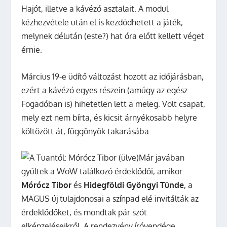
Hajót, illetve a kávézó asztalait. A modul
kézhezvétele után el is kezdődhetett a játék,
melynek délután (este?) hat óra előtt kellett véget
érnie.
Március 19-e üdítő változást hozott az időjárásban,
ezért a kávézó egyes részein (amúgy az egész
Fogadóban is) hihetetlen lett a meleg. Volt csapat,
mely ezt nem bírta, és kicsit árnyékosabb helyre
költözött át, függönyök takarásába.
Már javában
gyűltek a WoW találkozó érdeklődői, amikor
Mórócz Tibor
és
Hidegföldi Gyöngyi Tünde
, a
MAGUS új tulajdonosai a színpad elé invitálták az
érdeklődőket, és mondtak pár szót
elképzeléseikről. A rendezvény íróvendége,