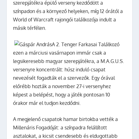
szerepjátékra épülő verseny kezdődött a
színpadon és a környező helyeken, míg 12 órától a
World of Warcraft rajongói találkozója indult a
másik térfélen.
A 2. Tenger Farkasai Találkozó
ezen a márciusi vasárnapon immár csak a
legsikeresebb magyar szerepjátékra, a M.A.G.U.S.
versenyre koncentrált: húsz induló csapat
nevezését fogadták el a szervezők. Egy órával
előrébb hozták a november 27-i versenyhez
képest a belépést, hogy a játék pontosan 10
órakor már el tudjon kezdődni.
A megjelenő csapatok hamar birtokba vették a
Millenáris Fogadóját: a színpadra felállított
asztalokat, a kicsit csendesebb és eldugottabb