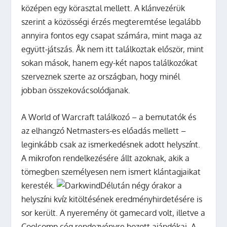
középen egy körasztal mellett. A klánvezérük
szerint a közösségi érzés megteremtése legalább
annyira fontos egy csapat számára, mint maga az
együtt-játszás. Åk nem itt találkoztak először, mint
sokan mások, hanem egy-két napos találkozókat
szerveznek szerte az országban, hogy minél
jobban összekovácsolódjanak.
A World of Warcraft találkozó – a bemutatók és
az elhangzó Netmasters-es előadás mellett –
leginkább csak az ismerkedésnek adott helyszínt.
A mikrofon rendelkezésére állt azoknak, akik a
tömegben személyesen nem ismert klántagjaikat
keresték.
Délután négy órakor a
helyszíni kvíz kitöltésének eredményhirdetésére is
sor került. A nyeremény öt gamecard volt, illetve a
Coolcomp cég rendezvényre hozott ajándékai. A