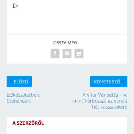
]]>
OSSZA MEG:
ELŐZŐ
KÖVETKEZŐ
Előkészületben:
A V for Vendetta – V,
Stoneheart
mint Vérbosszú az elmúlt
hét kasszasikere
A SZERZŐRŐL