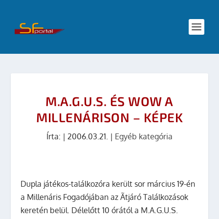
M.A.G.U.S. ÉS WOW A
MILLENÁRISON – KÉPEK
Írta:
|
2006.03.21.
|
Egyéb kategória
Dupla játékos-találkozóra került sor március 19-én
a Millenáris Fogadójában az Ãtjáró Találkozások
keretén belül. Délelőtt 10 órától a M.A.G.U.S.