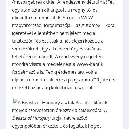
{mospagebreak title=A rendezvény délutánja}Fél
egy után aztán elhangzott a megnyitó, és
elindultak a bemutatók. Sajnos a WoW
magyarországi forgalmazója – az Automex – korai
ígéretével ellentétben nem jelent meg a
találkozón (és ezt csak a hét elején közölte a
szervezőkkel), így a kedvezményes vásárlási
lehetőség elmaradt. A rendezvény reggelén
mondta vissza a megjelenést a WoW-bábúk
forgalmazója is. Pedig érdemes lett volna
eljönniük, mert csak erre a programra 700 játékos
érkezett az ország különböző részeiből.
Akadtak klánok,
melyek szervezetten érkeztek a találkozóra. A
Beasts of Hungary
tagjai névre szóló
egyenpólóban érkeztek, és foglaltak helyet