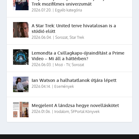
Trek mozifilmes univerzumát
2026.07.20.
|
Egyéb kategória
A Star Trek: United terve hivatalosan is a
stúdió előtt
2026.06.04.
|
Sorozat
,
Star Trek
Lemondta a Csillagkapu-újraindítást a Prime
Video – Mi áll a háttérben?
2026.06.03.
|
Mozi - TV
,
Sorozat
Ian Watson a halhatatlanok útjára lépett
2026.04.14.
|
Események
Megjelent A lándzsa hegye novelláskötet
2026.01.06.
|
Irodalom
,
SFPortal Könyvek