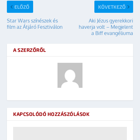
ELŐZŐ
KÖVETKEZŐ
Star Wars színészek és
Aki Jézus gyerekkori
film az Átjáró Fesztiválon
haverja volt – Megjelent
a Biff evangéliuma
A SZERZŐRŐL
KAPCSOLÓDÓ HOZZÁSZÓLÁSOK