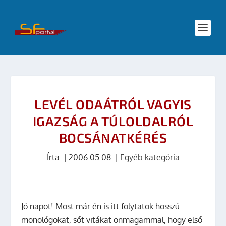
LEVÉL ODAÁTRÓL VAGYIS
IGAZSÁG A TÚLOLDALRÓL
BOCSÁNATKÉRÉS
Írta:
|
2006.05.08.
|
Egyéb kategória
Jó napot! Most már én is itt folytatok hosszú
monológokat, sőt vitákat önmagammal, hogy első