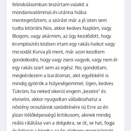
felindulásomban leszúrtam valakit a
mondanivalómmal.és utánna hiába
mentegetőztem, a szúrást már a jó isten sem
tudta kitörölni.Nos, akkor kedves Naplóm, vagy
Blogom, vagy akármim, az úgy kezdődött, hogy
krumplisütés közben irtam egy rakás haikut vagy
micsodát.Kurva jól ment, már azon kezdtem
gondolkodni, hogy vagy zseni vagyok, vagy nem ér
egy rakás szart sem az egész. No, gondoltam,
megkérdezem a barátomat, akit egyébként is
mindig gyötrök a hülyeségeimmel. (igen, kedves
Tükröm, ha neked sikerül engem „kezelni” és
elviselni, akkor nyugodtan vállalkozhatsz a
nőstény oroszlánok szeliditésére is) Erre az én
józan itélőképességű kritikusom, akinek mindig
reális rálátása van a dolgokra, se öt, se hat, fogja
és felteszi a blogba az én alighogy megszületett