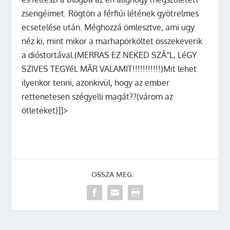
zsengéimet. Rögtön a férfiúi létének gyötrelmes
ecsetelése után. Méghozzá ömlesztve, ami ugy
néz ki, mint mikor a marhapörköltet összekeverik
a dióstortával.(MERRAS EZ NEKED SZÃ“L, LéGY
SZIVES TEGYéL MÃR VALAMIT!!!!!!!!!!!)Mit lehet
ilyenkor tenni, azonkivül, hogy az ember
rettenetesen szégyelli magát??(várom az
ötleteket)]]>
OSSZA MEG: