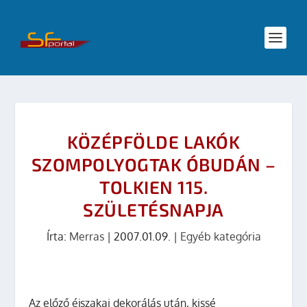
KÖZÉPFÖLDE LAKÓK
SZOMPOLYOGTAK ÓBUDÁN –
TOLKIEN 115.
SZÜLETÉSNAPJA
Írta:
Merras
|
2007.01.09.
|
Egyéb kategória
Az előző éjszakai dekorálás után, kissé