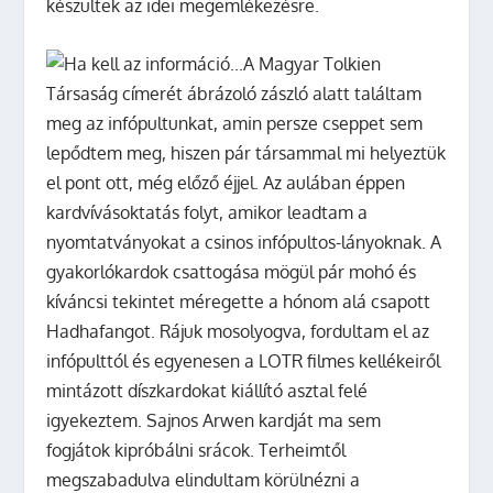
készültek az idei megemlékezésre.
A Magyar Tolkien
Társaság címerét ábrázoló zászló alatt találtam
meg az infópultunkat, amin persze cseppet sem
lepődtem meg, hiszen pár társammal mi helyeztük
el pont ott, még előző éjjel. Az aulában éppen
kardvívásoktatás folyt, amikor leadtam a
nyomtatványokat a csinos infópultos-lányoknak. A
gyakorlókardok csattogása mögül pár mohó és
kíváncsi tekintet méregette a hónom alá csapott
Hadhafangot. Rájuk mosolyogva, fordultam el az
infópulttól és egyenesen a LOTR filmes kellékeiről
mintázott díszkardokat kiállító asztal felé
igyekeztem. Sajnos Arwen kardját ma sem
fogjátok kipróbálni srácok. Terheimtől
megszabadulva elindultam körülnézni a