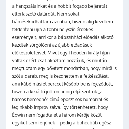
a hangszálainkat és a hobbit fogadó bejáratát
eltorlaszoló dalárdát. Nem sokat
bámészkodhattam azonban, hiszen alig kezdtem
felderíteni újra a többi helyszín érdekes
eseményeit, amikor a bábszínházi előadás alkotói
kezdtek sürgölődni az újabb előadásuk
előkészületeivel. Mivel egy Theoden király híján
voltak ezért csatlakoztam hozzájuk, és miután
megtudtam egy bővített mondatban, hogy miről is
szól a darab, meg is kezdhettem a felkészülést,
ami kábé másfél perccel később be is fejeződött,
hiszen a kikiáltó jött mi pedig eljátszottuk „a
harcos hercegnő” című eposzt sok humorral és
leginkább improvizálva. Így történhetett, hogy
Éowin nem fogadta el a három kérője közül
egyiket sem férjének – pedig a bohócbáb egész