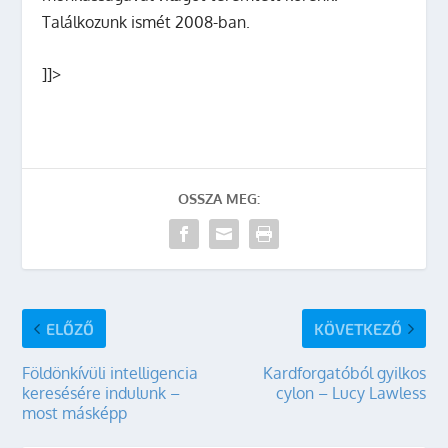
Találkozunk ismét 2008-ban.
]]>
OSSZA MEG:
ELŐZŐ
KÖVETKEZŐ
Földönkívüli intelligencia
Kardforgatóból gyilkos
keresésére indulunk –
cylon – Lucy Lawless
most másképp