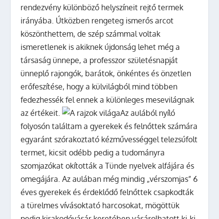
rendezvény különböző helyszíneit rejtő termek
irányába. Útközben rengeteg ismerős arcot
köszönthettem, de szép számmal voltak
ismeretlenek is akiknek újdonság lehet még a
társaság ünnepe, a professzor születésnapját
ünneplő rajongók, barátok, önkéntes és önzetlen
erőfeszítése, hogy a külvilágból mind többen
fedezhessék fel ennek a különleges mesevilágnak
az értékeit.
Az aulából nyíló
folyosón találtam a gyerekek és felnőttek számára
egyaránt szórakoztató kézművességgel telezsúfolt
termet, kicsit odébb pedig a tudományra
szomjazókat okították a Tünde nyelvek alfájára és
omegájára. Az aulában még mindig „vérszomjas” 6
éves gyerekek és érdeklődő felnőttek csapkodták
a türelmes vívásoktató harcosokat, mögöttük
pedig kirakodóvásár keretében vásárolhatott ki-ki