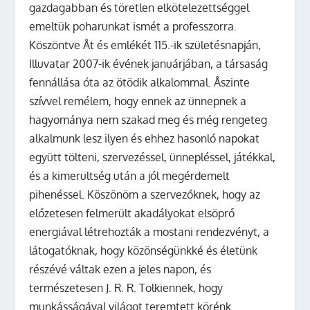
gazdagabban és töretlen elkötelezettséggel
emeltük poharunkat ismét a professzorra.
Köszöntve Åt és emlékét 115.-ik születésnapján,
Illuvatar 2007-ik évének januárjában, a társaság
fennállása óta az ötödik alkalommal. Åszinte
szívvel remélem, hogy ennek az ünnepnek a
hagyománya nem szakad meg és még rengeteg
alkalmunk lesz ilyen és ehhez hasonló napokat
együtt tölteni, szervezéssel, ünnepléssel, játékkal,
és a kimerültség után a jól megérdemelt
pihenéssel. Köszönöm a szervezőknek, hogy az
előzetesen felmerült akadályokat elsöprő
energiával létrehozták a mostani rendezvényt, a
látogatóknak, hogy közönségünkké és életünk
részévé váltak ezen a jeles napon, és
természetesen J. R. R. Tolkiennek, hogy
munkásságával világot teremtett körénk.