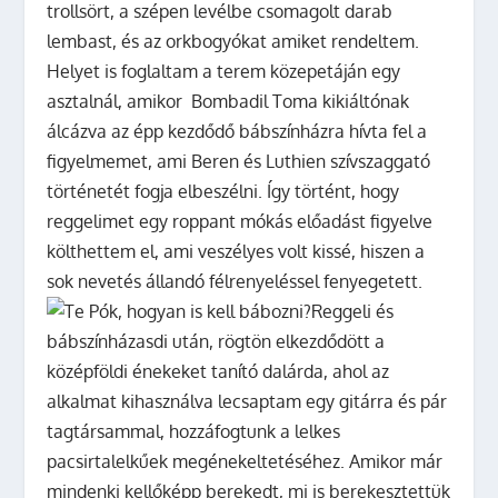
trollsört, a szépen levélbe csomagolt darab
lembast, és az orkbogyókat amiket rendeltem.
Helyet is foglaltam a terem közepetáján egy
asztalnál, amikor Bombadil Toma kikiáltónak
álcázva az épp kezdődő bábszínházra hívta fel a
figyelmemet, ami Beren és Luthien szívszaggató
történetét fogja elbeszélni. Így történt, hogy
reggelimet egy roppant mókás előadást figyelve
költhettem el, ami veszélyes volt kissé, hiszen a
sok nevetés állandó félrenyeléssel fenyegetett.
Reggeli és
bábszínházasdi után, rögtön elkezdődött a
középföldi énekeket tanító dalárda, ahol az
alkalmat kihasználva lecsaptam egy gitárra és pár
tagtársammal, hozzáfogtunk a lelkes
pacsirtalelkűek megénekeltetéséhez. Amikor már
mindenki kellőképp berekedt, mi is berekesztettük