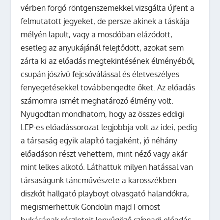
vérben forgó röntgenszemekkel vizsgálta újfent a
felmutatott jegyeket, de persze akinek a táskája
mélyén lapult, vagy a mosdóban elázódott,
esetleg az anyukájánál felejtődött, azokat sem
zárta ki az előadás megtekintésének élményéből,
csupán jószívű fejcsóválással és életveszélyes
fenyegetésekkel továbbengedte őket. Az előadás
számomra ismét meghatározó élmény volt.
Nyugodtan mondhatom, hogy az összes eddigi
LEP-es előadássorozat legjobbja volt az idei, pedig
a társaság egyik alapító tagjaként, jó néhány
előadáson részt vehettem, mint néző vagy akár
mint lelkes alkotó. Láthattuk milyen hatással van
társaságunk táncművészete a karosszékben
diszkót hallgató playboyt olvasgató halandókra,
megismerhettük Gondolin majd Fornost
bukásának részleteit lenyűgöző színpadi előadás