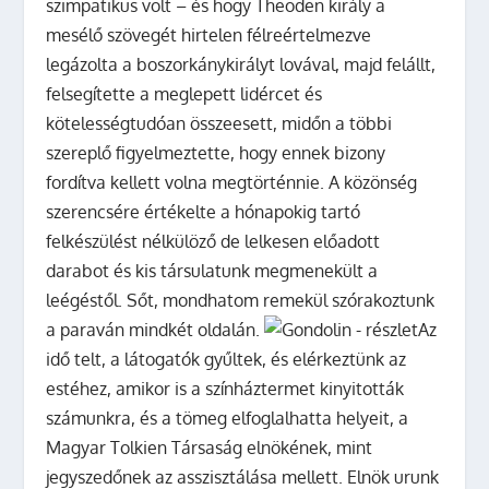
szimpatikus volt – és hogy Theoden király a
mesélő szövegét hirtelen félreértelmezve
legázolta a boszorkánykirályt lovával, majd felállt,
felsegítette a meglepett lidércet és
kötelességtudóan összeesett, midőn a többi
szereplő figyelmeztette, hogy ennek bizony
fordítva kellett volna megtörténnie. A közönség
szerencsére értékelte a hónapokig tartó
felkészülést nélkülöző de lelkesen előadott
darabot és kis társulatunk megmenekült a
leégéstől. Sőt, mondhatom remekül szórakoztunk
a paraván mindkét oldalán.
Az
idő telt, a látogatók gyűltek, és elérkeztünk az
estéhez, amikor is a színháztermet kinyitották
számunkra, és a tömeg elfoglalhatta helyeit, a
Magyar Tolkien Társaság elnökének, mint
jegyszedőnek az asszisztálása mellett. Elnök urunk