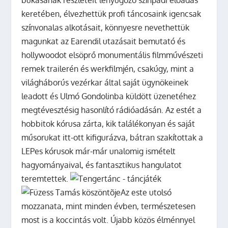
keretében, élvezhettük profi táncosaink igencsak
színvonalas alkotásait, könnyesre nevethettük
magunkat az Earendil utazásait bemutató és
hollywoodot elsöprő monumentális filmművészeti
remek trailerén és werkfilmjén, csakúgy, mint a
világháborús vezérkar által saját ügynökeinek
leadott és Ulmó Gondolinba küldött üzenetéhez
megtévesztésig hasonlító rádióadásán. Az estét a
hobbitok kórusa zárta, kik találékonyan és saját
műsorukat itt-ott kifigurázva, bátran szakítottak a
LEPes kórusok már-már unalomig ismételt
hagyományaival, és fantasztikus hangulatot
teremtettek.
Az este utolsó
mozzanata, mint minden évben, természetesen
most is a koccintás volt. Újabb közös élménnyel