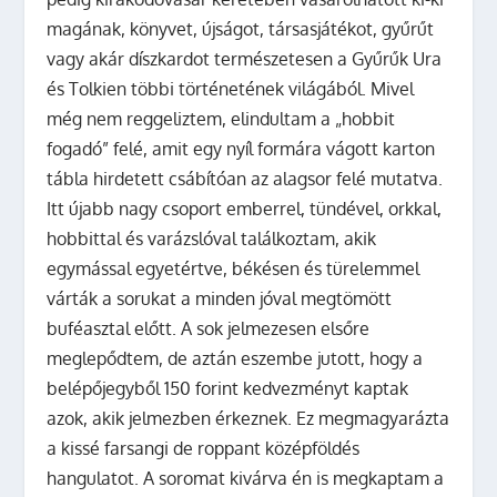
magának, könyvet, újságot, társasjátékot, gyűrűt
vagy akár díszkardot természetesen a Gyűrűk Ura
és Tolkien többi történetének világából. Mivel
még nem reggeliztem, elindultam a „hobbit
fogadó” felé, amit egy nyíl formára vágott karton
tábla hirdetett csábítóan az alagsor felé mutatva.
Itt újabb nagy csoport emberrel, tündével, orkkal,
hobbittal és varázslóval találkoztam, akik
egymással egyetértve, békésen és türelemmel
várták a sorukat a minden jóval megtömött
buféasztal előtt. A sok jelmezesen elsőre
meglepődtem, de aztán eszembe jutott, hogy a
belépőjegyből 150 forint kedvezményt kaptak
azok, akik jelmezben érkeznek. Ez megmagyarázta
a kissé farsangi de roppant középföldés
hangulatot. A soromat kivárva én is megkaptam a