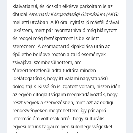
kialvatlanul, és jócskán elkésve parkoltam le az
óbudai
Alternatív Közgazdasági Gimnázium (AKG)
melletti utcában. A 10 órai nyitást jó másfél órával
lekéstem, mert pár nyomtatnivaló még hiányzott
és reggel még festékpatront is be kellett
szereznem. A csomagtartó kipakolása után az
épületbe belépve rögtön a zajló események
zsivajával szembesülhettem, ami
félreérthetetlenül adta tudtára minden
idelátogatónak, hogy itt valami nagyszabású
dolog zajlik. Kissé én is izgatott voltam, hiszen idén
az egyéb elfoglaltságaim megakadályozták, hogy
részt vegyek a szervezésben, mint azt az eddigi
rendezvényeken megtehettem, így pár apró
információm volt csak arról, hogy kulturális
egyesületünk tagjai milyen különlegességekkel