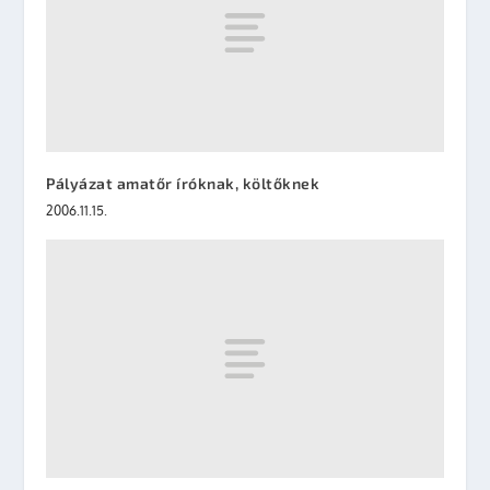
Pályázat amatőr íróknak, költőknek
2006.11.15.