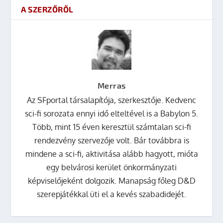
A SZERZŐRŐL
Merras
Az SFportal társalapítója, szerkesztője. Kedvenc
sci-fi sorozata ennyi idő elteltével is a Babylon 5.
Több, mint 15 éven keresztül számtalan sci-fi
rendezvény szervezője volt. Bár továbbra is
mindene a sci-fi, aktivitása alább hagyott, mióta
egy belvárosi kerület önkormányzati
képviselőjeként dolgozik. Manapság főleg D&D
szerepjátékkal üti el a kevés szabadidejét.