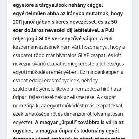
egyelőre a tárgyalások néhány céggel
egyértelműen abba az irányba mutatnak, hogy
2011 januárjában sikeres nevezéssel, és az 50
ezer dolláros nevezési díj letételével, a Puli
teljes jogú GLXP versenyzővé váljon.
A Puli
kezdeményezésének nem várt hozománya, hogy a
csapatot több már hivatalos GLXP csapat, és két
nevezni kívánó csapat is megkereste a lehetséges
együttműködés reményében. Ez mindenképpen a
csapat eddigi eredményeinek, néhány
szaktekintélyének, illetve a nemzetközi hírű hazai
űripari fejlesztéseknek az elismerése. A csapat
nem zárja ki az együttműködést más csapatokkal,
ezek lehetőségeiről és dimenzióiról folyamatosan
egyeztet.
A magyar „űrpuli” továbbra is várja az
ügyüket, a magyar űripar és tudomány ügyét