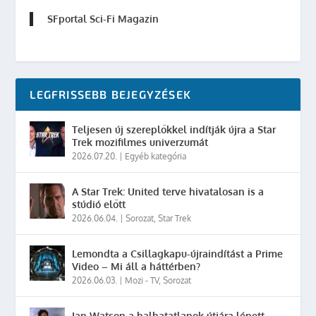
SFportal Sci-Fi Magazin
LEGFRISSEBB BEJEGYZÉSEK
Teljesen új szereplőkkel indítják újra a Star
Trek mozifilmes univerzumát
2026.07.20.
|
Egyéb kategória
A Star Trek: United terve hivatalosan is a
stúdió előtt
2026.06.04.
|
Sorozat
,
Star Trek
Lemondta a Csillagkapu-újraindítást a Prime
Video – Mi áll a háttérben?
2026.06.03.
|
Mozi - TV
,
Sorozat
Ian Watson a halhatatlanok útjára lépett