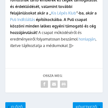
fontosnak tartó emberek és cégek támogatását
és érdeklődését, valamint további
felajánlásokat akár a
„
Kis Lépés Klub
”-
ba, akár a
Puli Indítóállás
építőkockáiba. A Puli csapat
köszöni minden lelkes egyéni támogató és cég
hozzájárulását!
A csapat működéséről és
eredményeiről folyamatosan beszámol
honlapján
,
illetve tájékoztatja a médiumokat.]]>
OSSZA MEG:
ELŐZŐ
KÖVETKEZŐ