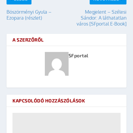
Böszörményi Gyula –
Megjelent – Szélesi
Ezopara (részlet)
Sándor: A láthatatlan
város [SFportal E-Book]
A SZERZŐRŐL
SFportal
KAPCSOLÓDÓ HOZZÁSZÓLÁSOK