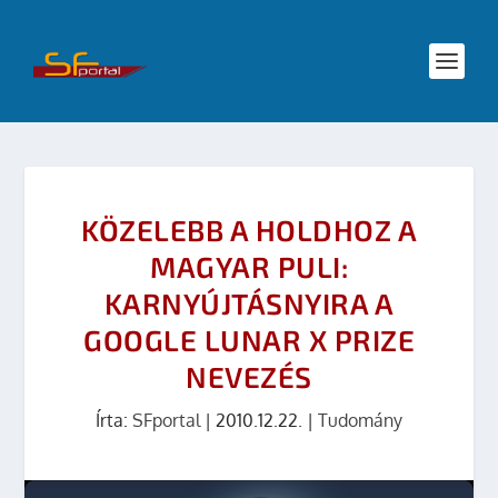
KÖZELEBB A HOLDHOZ A
MAGYAR PULI:
KARNYÚJTÁSNYIRA A
GOOGLE LUNAR X PRIZE
NEVEZÉS
Írta:
SFportal
|
2010.12.22.
|
Tudomány