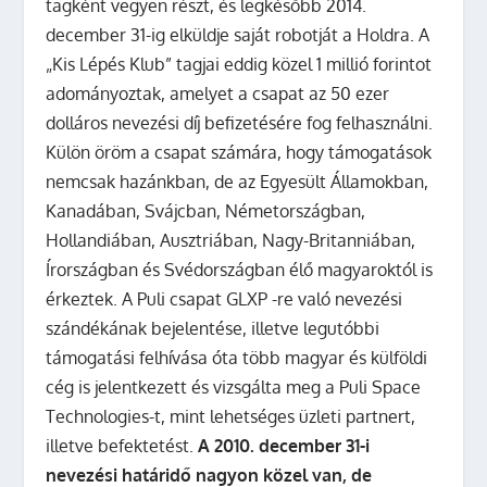
tagként vegyen részt, és legkésőbb 2014.
december 31-ig elküldje saját robotját a Holdra. A
„Kis Lépés Klub” tagjai eddig közel 1 millió forintot
adományoztak, amelyet a csapat az 50 ezer
dolláros nevezési díj befizetésére fog felhasználni.
Külön öröm a csapat számára, hogy támogatások
nemcsak hazánkban, de az Egyesült Államokban,
Kanadában, Svájcban, Németországban,
Hollandiában, Ausztriában, Nagy-Britanniában,
Írországban és Svédországban élő magyaroktól is
érkeztek.
A Puli csapat GLXP -re való nevezési
szándékának bejelentése, illetve legutóbbi
támogatási felhívása óta több magyar és külföldi
cég is jelentkezett és vizsgálta meg a Puli Space
Technologies-t, mint lehetséges üzleti partnert,
illetve befektetést.
A 2010. december 31-i
nevezési határidő nagyon közel van, de