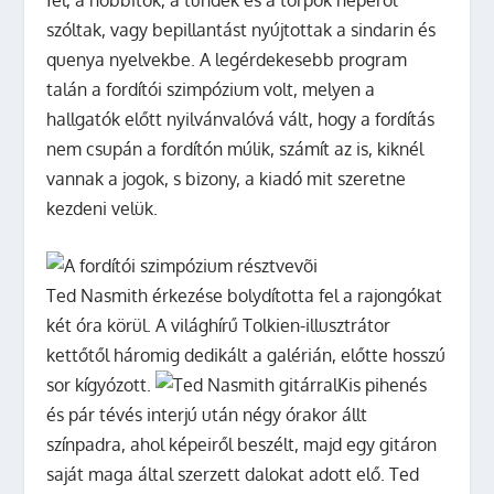
szóltak, vagy bepillantást nyújtottak a sindarin és
quenya nyelvekbe. A legérdekesebb program
talán a fordítói szimpózium volt, melyen a
hallgatók előtt nyilvánvalóvá vált, hogy a fordítás
nem csupán a fordítón múlik, számít az is, kiknél
vannak a jogok, s bizony, a kiadó mit szeretne
kezdeni velük.
Ted Nasmith érkezése bolydította fel a rajongókat
két óra körül. A világhírű Tolkien-illusztrátor
kettőtől háromig dedikált a galérián, előtte hosszú
sor kígyózott.
Kis pihenés
és pár tévés interjú után négy órakor állt
színpadra, ahol képeiről beszélt, majd egy gitáron
saját maga által szerzett dalokat adott elő. Ted