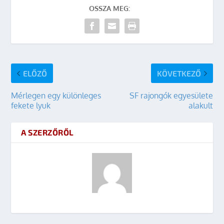
OSSZA MEG:
ELŐZŐ
KÖVETKEZŐ
Mérlegen egy különleges
SF rajongók egyesülete
fekete lyuk
alakult
A SZERZŐRŐL