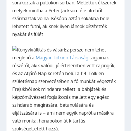
sorakoztak a pultokon sorban. Mellettük ékszerek,
melyek mintha a Peter Jackson-féle filmből
származtak volna. Később aztán sokakba bele
lehetett futni, akiknek ilyen láncok díszítették
nyakát és fülét.
Ez persze nem lehet
meglepő a
Magyar Tolkien Társaság
tagjainak
részéről, akik valódi, jó értelemben vett rajongók,
és az Ãtjáró Nap keretén belül a 114. Tolkien
születésnap szervezésében a fő munkát végezték.
Erejükből sok mindenre tellett: a bábjáték és
képzőművészeti foglalkozás mellett egy egész
színdarab megírására, betanulására és
eljátszására is – ami nem egyik napról a másikra
való munka, hónapokon át kitartás
szükségeltetett hozzá.