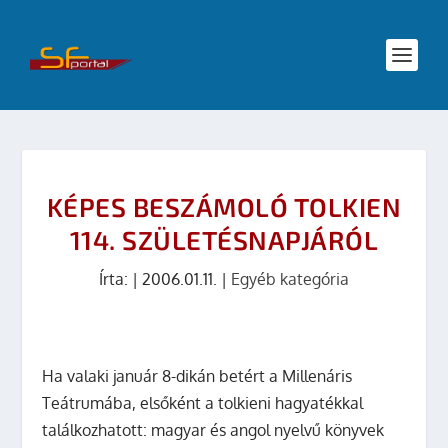
KÉPES BESZÁMOLÓ TOLKIEN
114. SZÜLETÉSNAPJÁRÓL
Írta:
|
2006.01.11.
|
Egyéb kategória
Ha valaki január 8-dikán betért a Millenáris
Teátrumába, elsőként a tolkieni hagyatékkal
találkozhatott: magyar és angol nyelvű könyvek