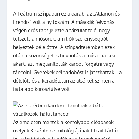
A Teátrum színpadán ez a darab, az „Aldarion és
Erendis” volt a nyitószám. A második felvonás
végén erős taps jelezte a társulat felé, hogy
tetszett a műsoruk, amit ők szerénységből
helyeztek délelőttre. A színpadteremben ezek
után a közönséget is bevonták a műsorba: aki
akart, azt megtanították kardot forgatni vagy
táncolni. Gyerekek célbadobóst is játszhattak… a
délelőtt és a koradélután az alsó két szinten a
fiatalabb korosztályé volt.
Az emeleten mentek a komolyabb előadások,
melyek Középfölde mitológiájának titkait tárták
fel, a hobbitok, a tündék és a törpök népéről