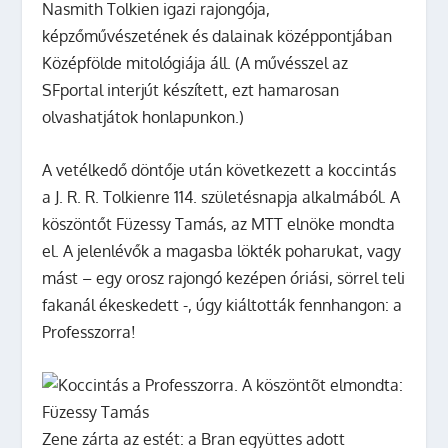
Nasmith Tolkien igazi rajongója,
képzőművészetének és dalainak középpontjában
Középfölde mitológiája áll. (A művésszel az
SFportal interjút készített, ezt hamarosan
olvashatjátok honlapunkon.)
A vetélkedő döntője után következett a koccintás
a J. R. R. Tolkienre 114. születésnapja alkalmából. A
köszöntőt Füzessy Tamás, az MTT elnöke mondta
el. A jelenlévők a magasba lökték poharukat, vagy
mást – egy orosz rajongó kezépen óriási, sörrel teli
fakanál ékeskedett -, úgy kiáltották fennhangon: a
Professzorra!
Zene zárta az estét: a Bran együttes adott