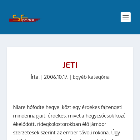
JETI
Írta:
|
2006.10.17.
|
Egyéb kategória
Niare hófödte hegyei közt egy érdekes fajtengeti
mindennapjait. érdekes, mivel a hegycsúcsok közé
ékelődött, ridegkolostorokban élő jámbor
szerzetesek szerint az ember távoli rokona. Úgy