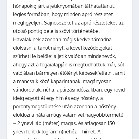
hónapokig járt a jetiknyomában láthatatlanul,
légies formában, hogy minden apró részletet
megfigyeljen. Sajnosezeket az apró részleteket az
utolsó pontig bele is szövi történetébe.
Havalakinek azonban mégis kedve támadna
elolvasni a tanulmányt, a következődolgokat
szűrheti le belőle: a jetik valóban mindenevők,
ahogy azt a fogaialapján is megtudhattuk már, sőt,
valójában bármilyen élőlényt képesekfelfalni, amit
a mancsaik közé kaparintanak. magányosan
vándorolnak, néha, apárzási időszakban, egy rövid
ideig együtt él egy hím és egy nőstény, a
porontymegszületése után azonban a nőstény
elüldözi a nála amúgy valamivel nagyobbtermetű
– 2 ynevi láb (méter) magas, és átlagosan 150
ynevi font (kilogramm)nehéz – hímet. A