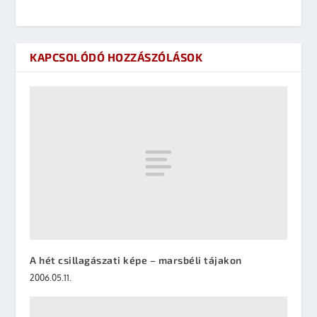
KAPCSOLÓDÓ HOZZÁSZÓLÁSOK
A hét csillagászati képe – marsbéli tájakon
2006.05.11.