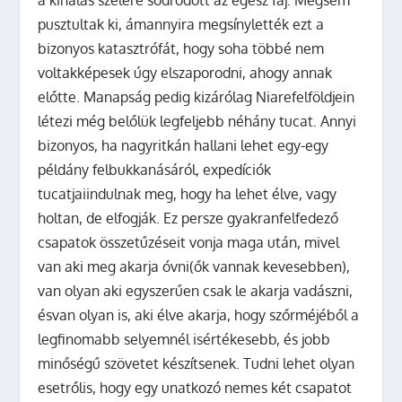
pusztultak ki, ámannyira megsínylették ezt a
bizonyos katasztrófát, hogy soha többé nem
voltakképesek úgy elszaporodni, ahogy annak
előtte. Manapság pedig kizárólag Niarefelföldjein
létezi még belőlük legfeljebb néhány tucat. Annyi
bizonyos, ha nagyritkán hallani lehet egy-egy
példány felbukkanásáról, expedíciók
tucatjaiindulnak meg, hogy ha lehet élve, vagy
holtan, de elfogják. Ez persze gyakranfelfedező
csapatok összetűzéseit vonja maga után, mivel
van aki meg akarja óvni(ők vannak kevesebben),
van olyan aki egyszerűen csak le akarja vadászni,
ésvan olyan is, aki élve akarja, hogy szőrméjéből a
legfinomabb selyemnél isértékesebb, és jobb
minőségű szövetet készítsenek. Tudni lehet olyan
esetrőlis, hogy egy unatkozó nemes két csapatot