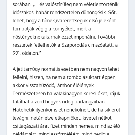
sorában: „… és valószínűleg nem véletlentörténik
időszakos, habár rendszertelen dühöngésik. Sőt,
lehet, hogy a hímek,ivarérettségük első jeleként
tombolják végig a környéket, mert a
nőstényeknekakarnak ezzel imponálni. További
részletek fellelhetők a Szaporodás címszóalatt, a
991. oldalon.”
A jetitamúgy normális esetben nem nagyon lehet
fellelni, hiszen, ha nem a tombolásuktart éppen,
akkor visszahúzódó, jámbor élőlények.
Természetesen ha valakinagyon keresi őket, rájuk
találhat a zord hegyek rideg barlangjaiban.
Hatehetik ilyenkor is elmenekülnek, de ha sik erül
levágni, netán élve elkapniőket, kivétel nélkül
csillagászati árat fizet minden nemes, mind az élő
példányért, mind aszőrméjéért, mind pedig a