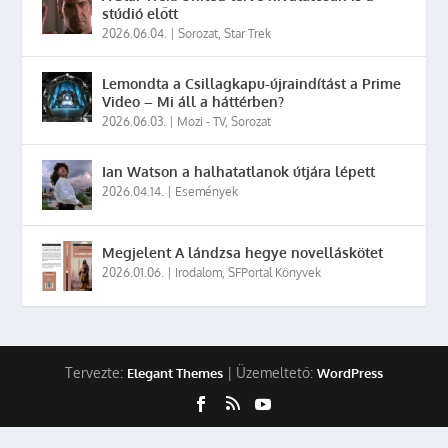
stúdió előtt
2026.06.04.
|
Sorozat
,
Star Trek
Lemondta a Csillagkapu-újraindítást a Prime
Video – Mi áll a háttérben?
2026.06.03.
|
Mozi - TV
,
Sorozat
Ian Watson a halhatatlanok útjára lépett
2026.04.14.
|
Események
Megjelent A lándzsa hegye novelláskötet
2026.01.06.
|
Irodalom
,
SFPortal Könyvek
Tervezte:
| Üzemeltető:
Elegant Themes
WordPress