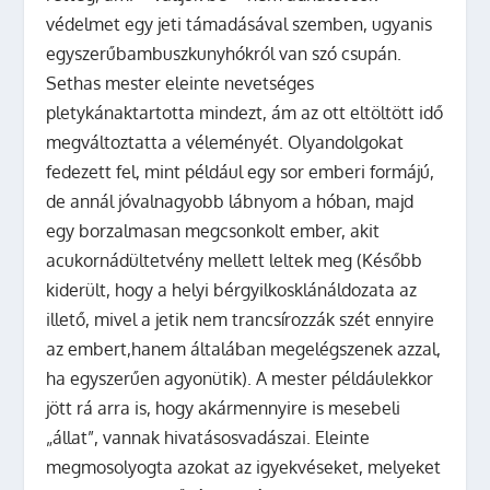
védelmet egy jeti támadásával szemben, ugyanis
egyszerűbambuszkunyhókról van szó csupán.
Sethas mester eleinte nevetséges
pletykánaktartotta mindezt, ám az ott eltöltött idő
megváltoztatta a véleményét. Olyandolgokat
fedezett fel, mint például egy sor emberi formájú,
de annál jóvalnagyobb lábnyom a hóban, majd
egy borzalmasan megcsonkolt ember, akit
acukornádültetvény mellett leltek meg (Később
kiderült, hogy a helyi bérgyilkosklánáldozata az
illető, mivel a jetik nem trancsírozzák szét ennyire
az embert,hanem általában megelégszenek azzal,
ha egyszerűen agyonütik). A mester példáulekkor
jött rá arra is, hogy akármennyire is mesebeli
„állat”, vannak hivatásosvadászai. Eleinte
megmosolyogta azokat az igyekvéseket, melyeket