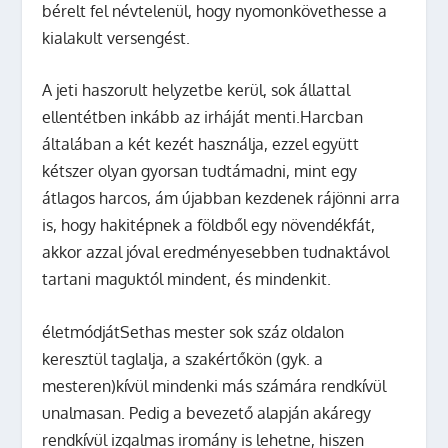
bérelt fel névtelenül, hogy nyomonkövethesse a
kialakult versengést.
A jeti haszorult helyzetbe kerül, sok állattal
ellentétben inkább az irháját menti.Harcban
általában a két kezét használja, ezzel együtt
kétszer olyan gyorsan tudtámadni, mint egy
átlagos harcos, ám újabban kezdenek rájönni arra
is, hogy hakitépnek a földből egy növendékfát,
akkor azzal jóval eredményesebben tudnaktávol
tartani maguktól mindent, és mindenkit.
életmódjátSethas mester sok száz oldalon
keresztül taglalja, a szakértőkön (gyk. a
mesteren)kívül mindenki más számára rendkívül
unalmasan. Pedig a bevezető alapján akáregy
rendkívül izgalmas iromány is lehetne, hiszen