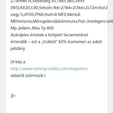
2,
Termet:
N,
Sebesség:
30,
Té
65 (80),
Vé
95
(105),
Ké
20,
Cé
0,
Sebzés:
1k6+2/1k6+2(3k6+2),
Tám/kör
2
vagy ½,
éP
20,
FP
60,
Asztrál ME
0,
Mentál
ME
Immunis,
Méregellenállás
Immunis,
Pszi
-,
Intelligencia
A
Mp
-,
Jellem
-,
Max Tp.
400
Azárójeles értekek a kitépett facsemetével
értendők – ezt a „trükköt” 65%-banismeri az adott
példány.
(A kép a:
http://www.tommycastillo.com/mayhem
–
oldalról származik.)
]]>