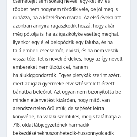
csemetéjét sem sokáig neveli, egy-két év, és
többet nem hogynem törődik vele, de jól meg is
ruházza, ha a közelében marad. Az első évekalatt
azonban annyira ragaszkodik hozzá, hogy akár
még pótolja is, ha az igazikölyke esetleg meghal.
Ilyenkor egy éjjel belopódzik egy faluba, és ha
találemberi csecsemőt, elviszi, és ha nem veszik
vissza tőle, fel is neveli.érdekes, hogy az így nevelt
embereket nem üldözik el, hanem
halálukiggondozzák. Egyes pletykák szerint azért,
mert az igazi gyermeke elvesztésefelett érzett
bánatba beleőrül. Azt ugyan nem bizonyította be
minden ellenvetést kizáróan, hogy mitől van
arendszertelen őrületük, de sejtését leírta
könyvébe, ha valaki szemfüles, megis találhatja a
718. oldal lábjegyzetének harmadik
bekezdésénekhuszonhetedik-huszonnyolcadik