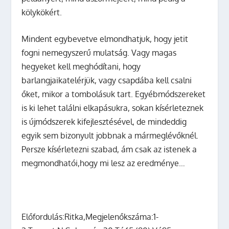
kölykökért.
Mindent egybevetve elmondhatjuk, hogy jetit
fogni nemegyszerű mulatság. Vagy magas
hegyeket kell meghódítani, hogy
barlangjaikatelérjük, vagy csapdába kell csalni
őket, mikor a tombolásuk tart. Egyébmódszereket
is ki lehet találni elkapásukra, sokan kísérleteznek
is újmódszerek kifejlesztésével, de mindeddig
egyik sem bizonyult jobbnak a mármeglévőknél.
Persze kísérletezni szabad, ám csak az istenek a
megmondhatói,hogy mi lesz az eredménye…
Előfordulás:
Ritka,
Megjelenőkszáma:
1-