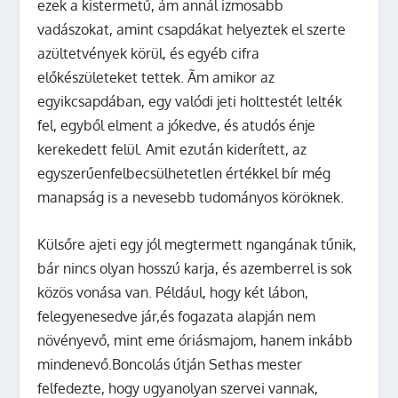
ezek a kistermetű, ám annál izmosabb
vadászokat, amint csapdákat helyeztek el szerte
azültetvények körül, és egyéb cifra
előkészületeket tettek. Ãm amikor az
egyikcsapdában, egy valódi jeti holttestét lelték
fel, egyből elment a jókedve, és atudós énje
kerekedett felül. Amit ezután kiderített, az
egyszerűenfelbecsülhetetlen értékkel bír még
manapság is a nevesebb tudományos köröknek.
Külsőre ajeti egy jól megtermett ngangának tűnik,
bár nincs olyan hosszú karja, és azemberrel is sok
közös vonása van. Például, hogy két lábon,
felegyenesedve jár,és fogazata alapján nem
növényevő, mint eme óriásmajom, hanem inkább
mindenevő.Boncolás útján Sethas mester
felfedezte, hogy ugyanolyan szervei vannak,