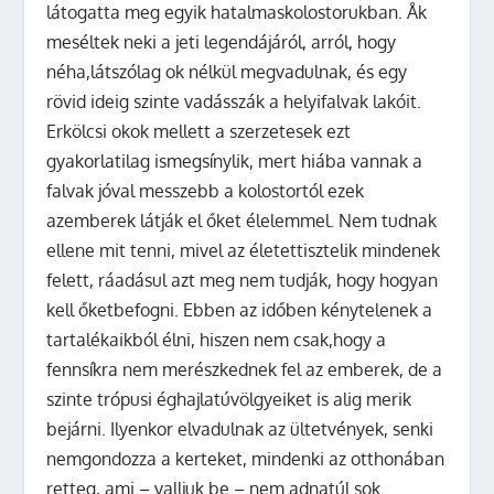
látogatta meg egyik hatalmaskolostorukban. Åk
meséltek neki a jeti legendájáról, arról, hogy
néha,látszólag ok nélkül megvadulnak, és egy
rövid ideig szinte vadásszák a helyifalvak lakóit.
Erkölcsi okok mellett a szerzetesek ezt
gyakorlatilag ismegsínylik, mert hiába vannak a
falvak jóval messzebb a kolostortól ezek
azemberek látják el őket élelemmel. Nem tudnak
ellene mit tenni, mivel az életettisztelik mindenek
felett, ráadásul azt meg nem tudják, hogy hogyan
kell őketbefogni. Ebben az időben kénytelenek a
tartalékaikból élni, hiszen nem csak,hogy a
fennsíkra nem merészkednek fel az emberek, de a
szinte trópusi éghajlatúvölgyeiket is alig merik
bejárni. Ilyenkor elvadulnak az ültetvények, senki
nemgondozza a kerteket, mindenki az otthonában
retteg, ami – valljuk be – nem adnatúl sok