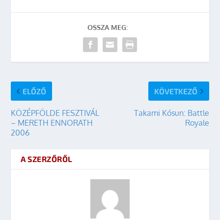
OSSZA MEG:
ELŐZŐ
KÖVETKEZŐ
KÖZÉPFÖLDE FESZTIVÁL
Takami Kósun: Battle
– MERETH ENNORATH
Royale
2006
A SZERZŐRŐL