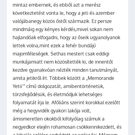
mintaz embernek, és ebből azt a merész
következtetést vonta le, hogy a jeti és azember
valójábanegy közös őstől származik. Ez persze
mindmáig egy kényes kérdés,mivel sokan nem
hajlandóak elfogadni, hogy az őseik ugyanolyanok
lettek volna,mint ezek a fehér bundájú
majomféleségek. Sethas mestert csak eddigi
munkájamiatt nem közösítették ki, de innentől
kezdve gyanakvóan nézték minden tanulmányát,
amita jetikről írt. Többek között a „Memorande
Yetii’” című dolgozatát, amibentörténetük,
törzsfejlődésük, és életmódjuk lehetséges
folyamatát írja le. Afóliáns szerint korokkal ezelőtt
még a hegyvidék gyakori lakója volt,
ámismeretlen okokból kifolyólag számuk a
negyedkor elején rohamosan csökkennikezdett, és
a kihalás szélére sodródott az egész faj. Mégsem