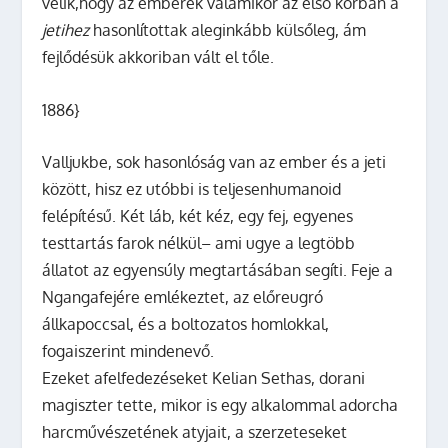
vélik,hogy az emberek valamikor az első korban a
jetihez
hasonlítottak aleginkább külsőleg, ám
fejlődésük akkoriban vált el tőle.
1886}
Valljukbe, sok hasonlóság van az ember és a jeti
között, hisz ez utóbbi is teljesenhumanoid
felépítésű. Két láb, két kéz, egy fej, egyenes
testtartás farok nélkül– ami ugye a legtöbb
állatot az egyensúly megtartásában segíti. Feje a
Ngangafejére emlékeztet, az előreugró
állkapoccsal, és a boltozatos homlokkal,
fogaiszerint mindenevő.
Ezeket afelfedezéseket Kelian Sethas, dorani
magiszter tette, mikor is egy alkalommal adorcha
harcművészetének atyjait, a szerzeteseket