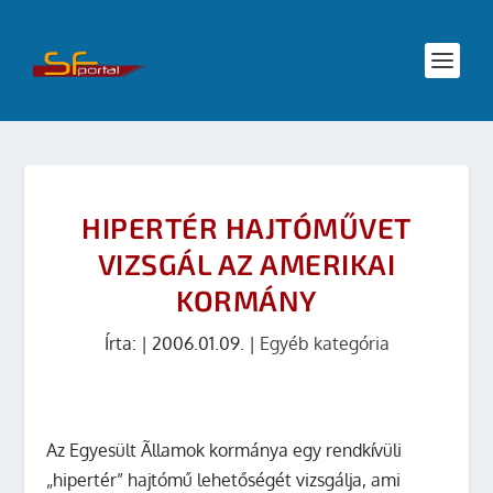
HIPERTÉR HAJTÓMŰVET
VIZSGÁL AZ AMERIKAI
KORMÁNY
Írta:
|
2006.01.09.
|
Egyéb kategória
Az Egyesült Ãllamok kormánya egy rendkívüli
„hipertér” hajtómű lehetőségét vizsgálja, ami