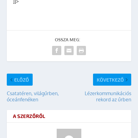
]]>
OSSZA MEG:
ELŐZŐ
KÖVETKEZŐ
Csatatéren, világűrben,
Lézerkommunikációs
óceánfenéken
rekord az űrben
A SZERZŐRŐL