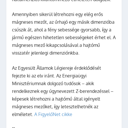
Amennyiben sikerül létrehozni egy elég erős
mágneses mezőt, az űrhajó egy másik dimenzióba
csúszik át, ahol a fény sebessége gyorsabb, így a
jármű egészen hihetetlen sebességeket érhet el. A
mágneses mező kikapcsolásával a hajtómű
visszatér jelenlegi dimenziónkba.
Az Egyesült Ãllamok Légiereje érdeklődését
fejezte ki az elv iránt. Az Energiaügyi
Minisztériumnak dolgozó tudósok – akik
rendelkeznek egy úgynevezett Z-berendezéssel –
képesek létrehozni a hajtómű által igényelt
mágneses mezőket, így letesztelhetnék az
elméletet.
A FigyelőNet cikke