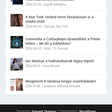
2026.07.20.
|
Egyéb kategória
A Star Trek: United terve hivatalosan is a
stúdió előtt
2026.06.04.
|
Sorozat
,
Star Trek
Lemondta a Csillagkapu-újraindítást a Prime
Video – Mi áll a háttérben?
2026.06.03.
|
Mozi - TV
,
Sorozat
Ian Watson a halhatatlanok útjára lépett
2026.04.14.
|
Események
Megjelent A lándzsa hegye novelláskötet
2026.01.06.
|
Irodalom
,
SFPortal Könyvek
Tervezte:
| Üzemeltető:
Elegant Themes
WordPress