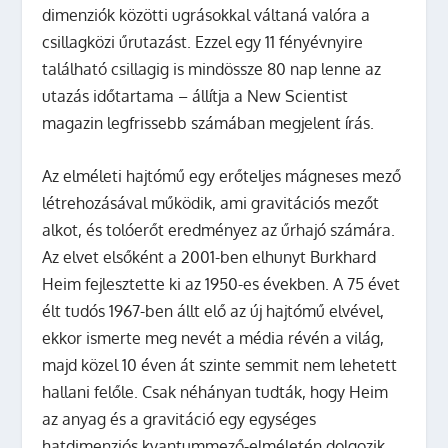
dimenziók közötti ugrásokkal váltaná valóra a
csillagközi űrutazást. Ezzel egy 11 fényévnyire
található csillagig is mindössze 80 nap lenne az
utazás időtartama – állítja a New Scientist
magazin legfrissebb számában megjelent írás.
Az elméleti hajtómű egy erőteljes mágneses mező
létrehozásával működik, ami gravitációs mezőt
alkot, és tolóerőt eredményez az űrhajó számára.
Az elvet elsőként a 2001-ben elhunyt Burkhard
Heim fejlesztette ki az 1950-es években. A 75 évet
élt tudós 1967-ben állt elő az új hajtómű elvével,
ekkor ismerte meg nevét a média révén a világ,
majd közel 10 éven át szinte semmit nem lehetett
hallani felőle. Csak néhányan tudták, hogy Heim
az anyag és a gravitáció egy egységes
hatdimenziós kvantummező-elméletén dolgozik.