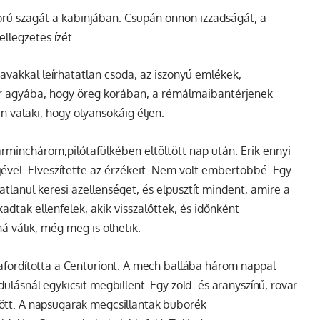
rú szagát a kabinjában. Csupán önnön izzadságát, a
llegzetes ízét.
avakkal leírhatatlan csoda, az iszonyú emlékek,
r agyába, hogy öreg korában, a rémálmaibantérjenek
n valaki, hogy olyansokáig éljen.
rminchárom,pilótafülkében eltöltött nap után. Erik ennyi
vel. Elveszítette az érzékeit. Nem volt embertöbbé. Egy
tlanul keresi azellenséget, és elpusztít mindent, amire a
kadtak ellenfelek, akik visszalőttek, és időnként
 válik, még meg is ölhetik.
afordította a
Centuriont
. A mech ballába három nappal
lásnál egykicsit megbillent. Egy zöld- és aranyszínű, rovar
tt. A napsugarak megcsillantak buborék