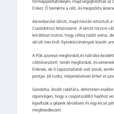
formájúpilótafülkéjén, majd végigfutottak az 
Eriket. Ő bemérte a célt, és megszórta lézers
élesvillanást látott, majd miután kitisztult 
Csalódottan felszisszent. A sérült törzsre cé
korábban biztos, hogy célba talált volna, de
sérült mechről. Ilyenkörülmények között anna
A
Pók
azonnal megfordult,és hátrálni kezdett.
célttévesztett. Ismét megfordult, és elmenekü
Eriknek, de ő tapasztaltabb volt annál, sem
pontjai. Jól tudta, milyenlövéssel érhet el az
Gondolta, átvált rakétára, dehirtelen eszébe j
olyanrégen, hogy a csapatszállító hajóhoz 
kijavítsák a gépeik sérüléseit és egy kicsit p
megfeledkezett.