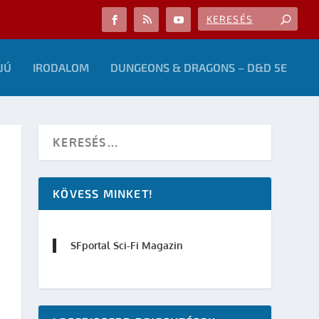
JÚ
IRODALOM
DUNGEONS & DRAGONS – D&D 5E
KÖVESS MINKET!
SFportal Sci-Fi Magazin