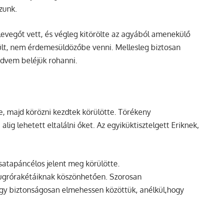
zunk.
levegőt vett, és végleg kitörölte az agyából amenekülő
ült, nem érdemesüldözőbe venni. Mellesleg biztosan
kedvem beléjük rohanni.
e, majd körözni kezdtek körülötte. Törékeny
lig lehetett eltalálni őket. Az egyiküktisztelgett Eriknek,
satapáncélos jelent meg körülötte.
z ugrórakétáiknak köszönhetően. Szorosan
ogy biztonságosan elmehessen közöttük, anélkül,hogy