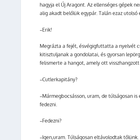
hagyja el Új Aragont. Az ellenséges gépek ne
alig akadt belőlük egypár. Talán ezaz utolsó 
Erik!
–
Megrázta a fejét, ésvégigfuttatta a nyelvét 
kitisztuljanak a gondolatai, és gyorsan lep
felismerte a hangot, amely ott visszhangzott
Cutlerkapitány?
–
Mármegbocsásson, uram, de túlságosan is e
–
fedezni.
Fedezni?
–
Igen,uram. Túlságosan eltávolodtak tőlünk.
–