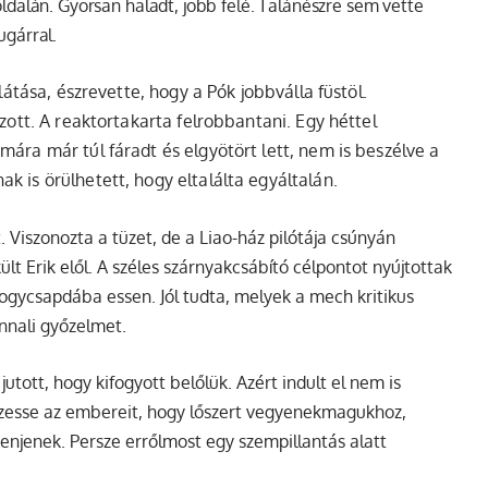
oldalán. Gyorsan haladt, jobb felé. Talánészre sem vette
ugárral.
a látása, észrevette, hogy a
Pók
jobbválla füstöl.
lzott. A reaktortakarta felrobbantani. Egy héttel
mára már túl fáradt és elgyötört lett, nem is beszélve a
k is örülhetett, hogy eltalálta egyáltalán.
 Viszonozta a tüzet, de a Liao-ház pilótája csúnyán
lt Erik elől. A széles szárnyakcsábító célpontot nyújtottak
hogycsapdába essen. Jól tudta, melyek a mech kritikus
onnali győzelmet.
utott, hogy kifogyott belőlük. Azért indult el nem is
vezesse az embereit, hogy lőszert vegyenekmagukhoz,
ihenjenek. Persze errőlmost egy szempillantás alatt