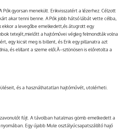
 A
Pók
gyorsan menekült. Erikvisszatért a lézerhez. Célzott
y kárt akar tenni benne. A
Pók
jobb hátsó lábát vette célba,
k
ekkor a levegőbe emelkedett,és átugrott egy
mbok tetejét,mielőtt a hajtóművei végleg felmondták volna
t, egy kicsit meg is billent, és Erik egy pillanatra azt
nia, és elillant a szeme elől.Ã–sztönösen is előretolta a
rüléseit, és a használhatatlan hajtóművét, utolérheti.
szavonulót fújt. A távolban hatalmas gömb emelkedett a
 a nyomában. Egy újabb
Mule
osztályúcsapatszállító hajó