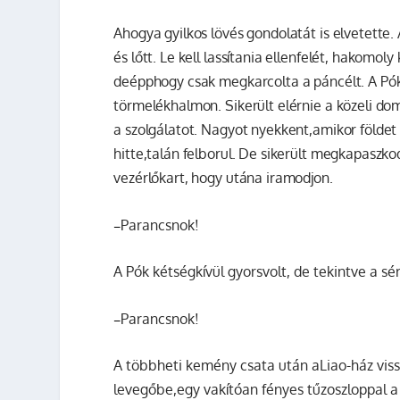
Ahogya gyilkos lövés gondolatát is elvetette.
és lőtt. Le kell lassítania ellenfelét, hakomol
deépphogy csak megkarcolta a páncélt. A
Pó
törmelékhalmon. Sikerült elérnie a közeli do
a szolgálatot. Nagyot nyekkent,amikor földet ér
hitte,talán felborul. De sikerült megkapaszkod
vezérlőkart, hogy utána iramodjon.
Parancsnok!
–
A
Pók
kétségkívül gyorsvolt, de tekintve a sé
Parancsnok!
–
A többheti kemény csata után aLiao-ház vis
levegőbe,egy vakítóan fényes tűzoszloppal