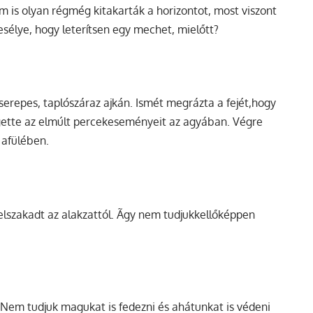
m is olyan régmég kitakarták a horizontot, most viszont
esélye, hogy leterítsen egy mechet, mielőtt?
cserepes, taplószáraz ajkán. Ismét megrázta a fejét,hogy
örgette az elmúlt percekeseményeit az agyában. Végre
 afülében.
lszakadt az alakzattól. Ãgy nem tudjukkellőképpen
 Nem tudjuk magukat is fedezni és ahátunkat is védeni