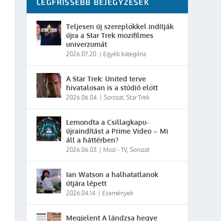
LEGFRISSEBB BEJEGYZÉSEK
Teljesen új szereplőkkel indítják
újra a Star Trek mozifilmes
univerzumát
2026.07.20.
|
Egyéb kategória
A Star Trek: United terve
hivatalosan is a stúdió előtt
2026.06.04.
|
Sorozat
,
Star Trek
Lemondta a Csillagkapu-
újraindítást a Prime Video – Mi
áll a háttérben?
2026.06.03.
|
Mozi - TV
,
Sorozat
Ian Watson a halhatatlanok
útjára lépett
2026.04.14.
|
Események
Megjelent A lándzsa hegye