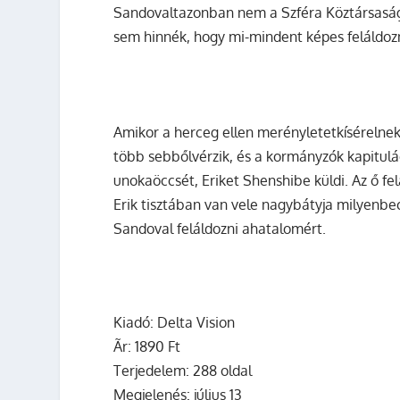
Sandovaltazonban nem a Szféra Köztársasága
sem hinnék, hogy mi-mindent képes feláldoz
Amikor a herceg ellen merényletetkísérelnek
több sebbőlvérzik, és a kormányzók kapitul
unokaöccsét, Eriket Shenshibe küldi. Az ő fe
Erik tisztában van vele nagybátyja milyenbe
Sandoval feláldozni ahatalomért.
Kiadó: Delta Vision
Ãr:
1890 Ft
Terjedelem: 288 oldal
Megjelenés: július 13