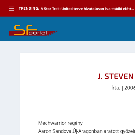
TRENDING:
A Star Trek: United terve hivatalosan is a stúdió előtt...
J. STEVE
Írta:
|
2006
Mechwarrior regény
Aaron SandovalÚj-Aragonban aratott győzelm