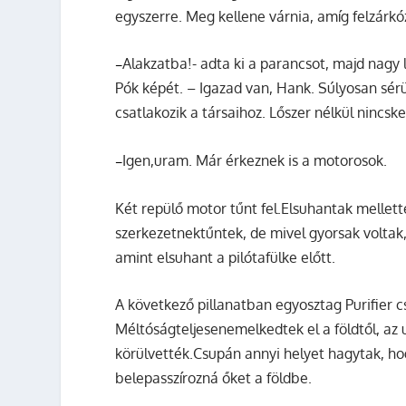
egyszerre. Meg kellene várnia, amíg felzárkó
Alakzatba!- adta ki a parancsot, majd nagy 
–
Pók
képét. – Igazad van, Hank. Súlyosan sér
csatlakozik a társaihoz. Lőszer nélkül nincs
Igen,uram. Már érkeznek is a motorosok.
–
Két repülő motor tűnt fel.Elsuhantak mellett
szerkezetnektűntek, de mivel gyorsak voltak, a
amint elsuhant a pilótafülke előtt.
A következő pillanatban egyosztag
Purifier
c
Méltóságteljesenemelkedtek el a földtől, a
körülvették.Csupán annyi helyet hagytak, h
belepasszírozná őket a földbe.