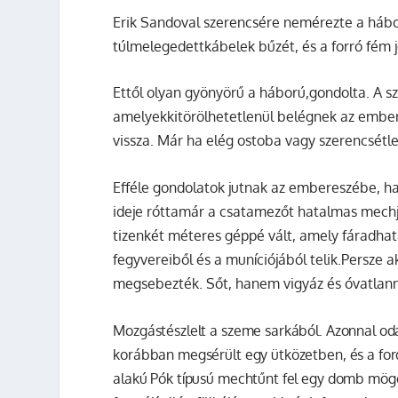
Erik Sandoval szerencsére nemérezte a hábo
túlmelegedettkábelek bűzét, és a forró fém je
Ettől olyan gyönyörű a háború,gondolta. A sz
amelyekkitörölhetetlenül belégnek az embe
vissza. Már ha elég ostoba vagy szerencsétle
Efféle gondolatok jutnak az embereszébe, ha
ideje róttamár a csatamezőt hatalmas mechjé
tizenkét méteres géppé vált, amely fáradhata
fegyvereiből és a muníciójából telik.Persze a
megsebezték. Sőt, hanem vigyáz és óvatlanná
Mozgástészlelt a szeme sarkából. Azonnal od
korábban megsérült egy ütközetben, és a fordu
alakú
Pók
típusú mechtűnt fel egy domb mögö