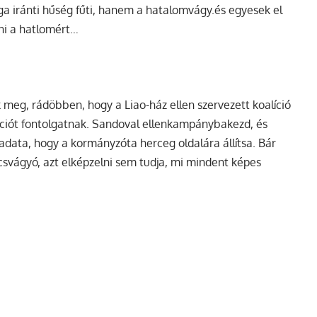
 iránti hűség fűti, hanem a hatalomvágy.
és egyesek el
ni a hatlomért…
 meg, rádöbben, hogy a Liao-ház ellen szervezett koalíció
ációt fontolgatnak. Sandoval ellenkampánybakezd, és
ladata, hogy a kormányzóta herceg oldalára állítsa. Bár
csvágyó, azt elképzelni sem tudja, mi mindent képes