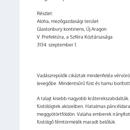
Részlet:
Aloha, mezőgazdasági terület
Glastonbury kontinens, Új Aragon
V. Prefektúra, a Szféra Köztársasága
3134. szeptember 1.
Vadászrepülők cikáztak mindenfeléa vérvörö
levegőbe. Mindentsűrű füst és hamu borított 
A talajt kisebb-nagyobb kráterekszabdalták
füstölögtek aközelben. Hatalmas páncéldarab
meggyötörtföldön. Valaha emberek irányítot
füstölgő fémtörmelék maradt belőlük.