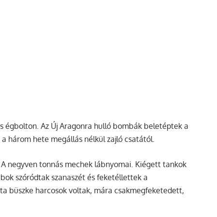
s égbolton. Az Új Aragonra hulló bombák beletéptek a
a három hete megállás nélkül zajló csatától.
. A negyven tonnás mechek lábnyomai. Kiégett tankok
ok szóródtak szanaszét és feketéllettek a
ta büszke harcosok voltak, mára csakmegfeketedett,