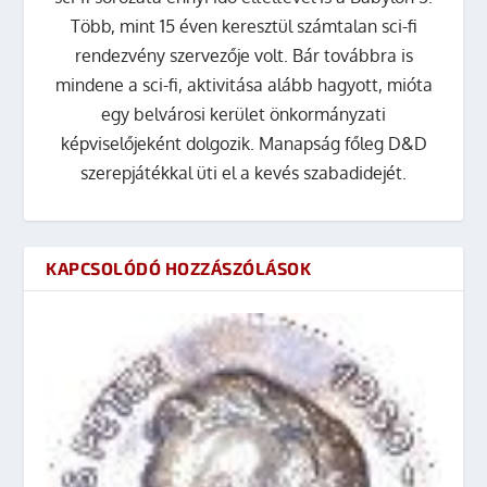
Több, mint 15 éven keresztül számtalan sci-fi
rendezvény szervezője volt. Bár továbbra is
mindene a sci-fi, aktivitása alább hagyott, mióta
egy belvárosi kerület önkormányzati
képviselőjeként dolgozik. Manapság főleg D&D
szerepjátékkal üti el a kevés szabadidejét.
KAPCSOLÓDÓ HOZZÁSZÓLÁSOK