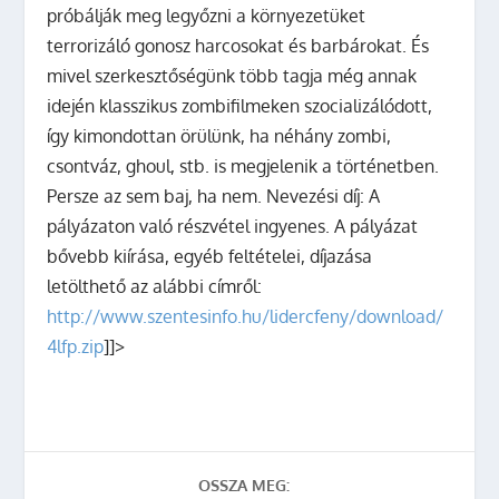
próbálják meg legyőzni a környezetüket
terrorizáló gonosz harcosokat és barbárokat. És
mivel szerkesztőségünk több tagja még annak
idején klasszikus zombifilmeken szocializálódott,
így kimondottan örülünk, ha néhány zombi,
csontváz, ghoul, stb. is megjelenik a történetben.
Persze az sem baj, ha nem. Nevezési díj: A
pályázaton való részvétel ingyenes. A pályázat
bővebb kiírása, egyéb feltételei, díjazása
letölthető az alábbi címről:
http://www.szentesinfo.hu/lidercfeny/download/
4lfp.zip
]]>
OSSZA MEG: