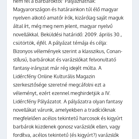
nem fél a barbároktól” Pályázhatnak:
Magyarországon és határainkon túl élő magyar
nyelven alkotó amatőr írók, kizárólag saját maguk
által írt, még meg nem jelent, magyar nyelvű
novellákkal. Beküldési határidő: 2009. április 30.,
csütörtök, éjfél. A pályázat témája és célja:
Bizonyos vélemények szerint a klasszikus, Conan-
stílusú, barbárokat és varázslókat felvonultató
fantasy-irányzat már rég idejét múlta. A
Lidércfény Online Kulturális Magazin
szerkesztősége szeretné megcáfolni ezt a
véleményt, ezért ezennel meghirdetjük a IV.
Lidércfény Pályázatot. A pályázatra olyan fantasy
novellákat várunk, amelyekben a tradícióknak
megfelelően acélos tekintetű harcosok és kigyúrt
barbárok küzdenek gonosz varázslók ellen, vagy
fordítva, acélos tekintetű (és kigyúrt?) varázslók