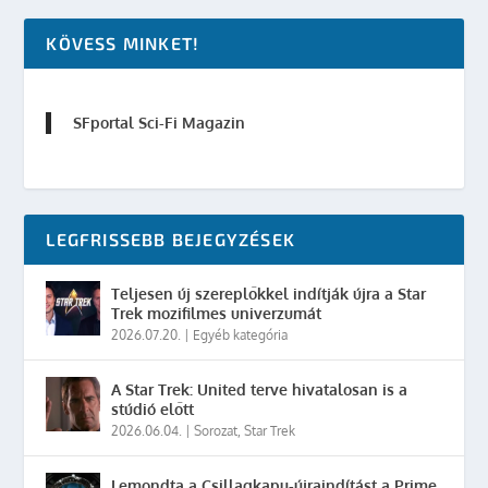
KÖVESS MINKET!
SFportal Sci-Fi Magazin
LEGFRISSEBB BEJEGYZÉSEK
Teljesen új szereplőkkel indítják újra a Star
Trek mozifilmes univerzumát
2026.07.20.
|
Egyéb kategória
A Star Trek: United terve hivatalosan is a
stúdió előtt
2026.06.04.
|
Sorozat
,
Star Trek
Lemondta a Csillagkapu-újraindítást a Prime