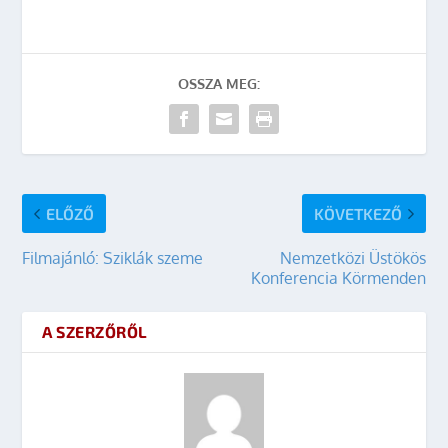
OSSZA MEG:
ELŐZŐ
KÖVETKEZŐ
Filmajánló: Sziklák szeme
Nemzetközi Üstökös
Konferencia Körmenden
A SZERZŐRŐL