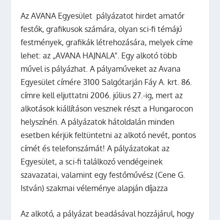
Az AVANA Egyesület pályázatot hirdet amatőr
festők, grafikusok számára, olyan sci-fi témájú
festmények, grafikák létrehozására, melyek címe
lehet: az „AVANA HAJNALA”. Egy alkotó több
művel is pályázhat. A pályaműveket az Avana
Egyesület címére 3100 Salgótarján Fáy A. krt. 86.
címre kell eljuttatni 2006. július 27.-ig, mert az
alkotások kiállításon vesznek részt a Hungarocon
helyszínén. A pályázatok hátoldalán minden
esetben kérjük feltüntetni az alkotó nevét, pontos
címét és telefonszámát! A pályázatokat az
Egyesület, a sci-fi találkozó vendégeinek
szavazatai, valamint egy festőművész (Cene G.
István) szakmai véleménye alapján díjazza
Az alkotó, a pályázat beadásával hozzájárul, hogy