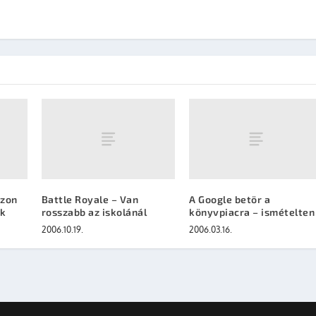
ezon
Battle Royale – Van
A Google betör a
ók
rosszabb az iskolánál
könyvpiacra – ismételten
2006.10.19.
2006.03.16.