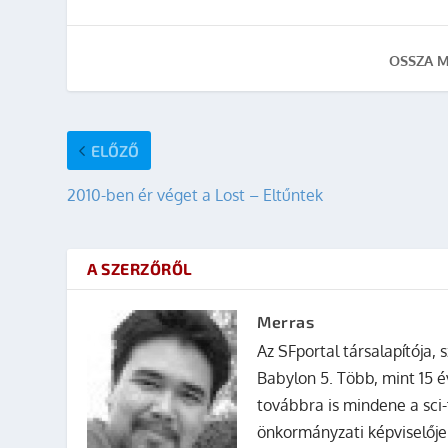
OSSZA M
ELŐZŐ
2010-ben ér véget a Lost – Eltűntek
A SZERZŐRŐL
Merras
Az SFportal társalapítója, s
Babylon 5. Több, mint 15 é
továbbra is mindene a sci-
önkormányzati képviselője