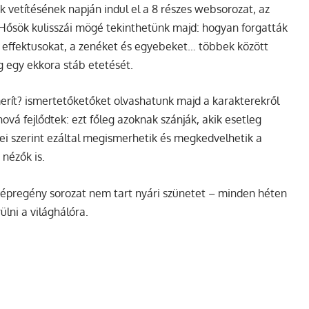
k vetítésének napján indul el a 8 részes websorozat, az
Hősök kulisszái mögé tekinthetünk majd: hogyan forgatták
is effektusokat, a zenéket és egyebeket… többek között
g egy ekkora stáb etetését.
merít? ismertetőketőket olvashatunk majd a karakterekről
hová fejlődtek: ezt főleg azoknak szánják, akik esetleg
ei szerint ezáltal megismerhetik és megkedvelhetik a
nézők is.
képregény sorozat nem tart nyári szünetet – minden héten
ülni a világhálóra.