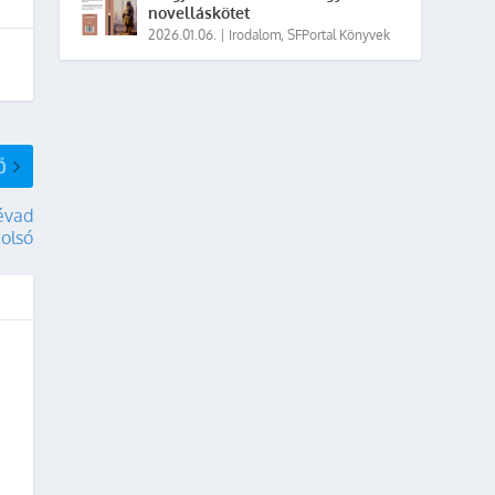
novelláskötet
2026.01.06.
|
Irodalom
,
SFPortal Könyvek
Ő
 évad
tolsó