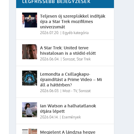
LEGFRISSEBB BEJEGYZÉSEK
Teljesen új szereplőkkel indítják
újra a Star Trek mozifilmes
univerzumát
2026.07.20.
|
Egyéb kategória
A Star Trek: United terve
hivatalosan is a stúdió előtt
2026.06.04.
|
Sorozat
,
Star Trek
Lemondta a Csillagkapu-
újraindítást a Prime Video – Mi
áll a háttérben?
2026.06.03.
|
Mozi - TV
,
Sorozat
Ian Watson a halhatatlanok
útjára lépett
2026.04.14.
|
Események
Megjelent A lándzsa hegye