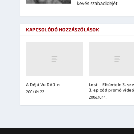
kevés szabadidejét.
KAPCSOLÓDÓ HOZZÁSZÓLÁSOK
A Déjá Vu DVD-n
Lost – Eltűntek: 3. sz
3. epizód promó vide
2007.05.22.
2006.10.14.