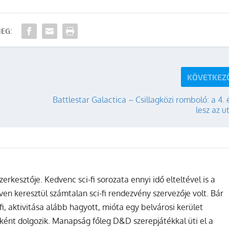
EG:
KÖVETKEZ
Battlestar Galactica – Csillagközi romboló: a 4.
lesz az u
zerkesztője. Kedvenc sci-fi sorozata ennyi idő elteltével is a
ven keresztül számtalan sci-fi rendezvény szervezője volt. Bár
fi, aktivitása alább hagyott, mióta egy belvárosi kerület
ként dolgozik. Manapság főleg D&D szerepjátékkal üti el a