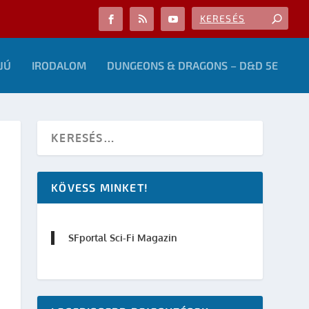
JÚ
IRODALOM
DUNGEONS & DRAGONS – D&D 5E
KÖVESS MINKET!
SFportal Sci-Fi Magazin