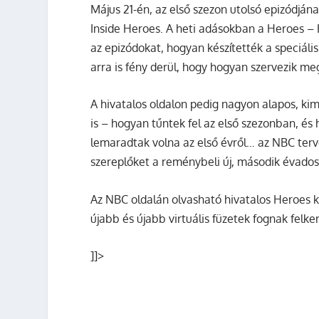
Május 21-én, az első szezon utolsó epizódjána
Inside Heroes. A heti adásokban a Heroes – 
az epizódokat, hogyan készítették a speciál
arra is fény derül, hogy hogyan szervezik me
A hivatalos oldalon pedig nagyon alapos, ki
is – hogyan tűntek fel az első szezonban, és 
lemaradtak volna az első évről… az NBC terv
szereplőket a reménybeli új, második évados 
Az NBC oldalán olvasható hivatalos Heroes 
újabb és újabb virtuális füzetek fognak felker
]]>