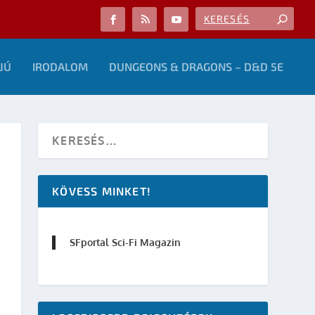
JÚ
IRODALOM
DUNGEONS & DRAGONS – D&D 5E
KÖVESS MINKET!
SFportal Sci-Fi Magazin