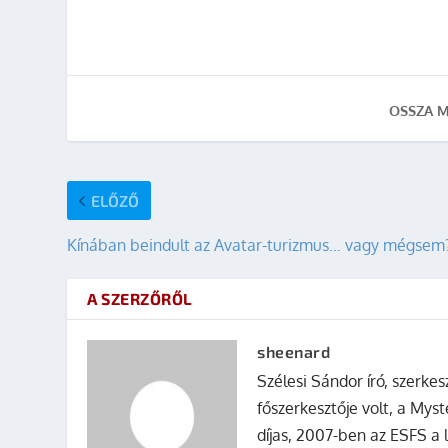
OSSZA M
ELŐZŐ
Kínában beindult az Avatar-turizmus… vagy mégsem
A SZERZŐRŐL
sheenard
Szélesi Sándor író, szerke
főszerkesztője volt, a Mys
díjas, 2007-ben az ESFS a 