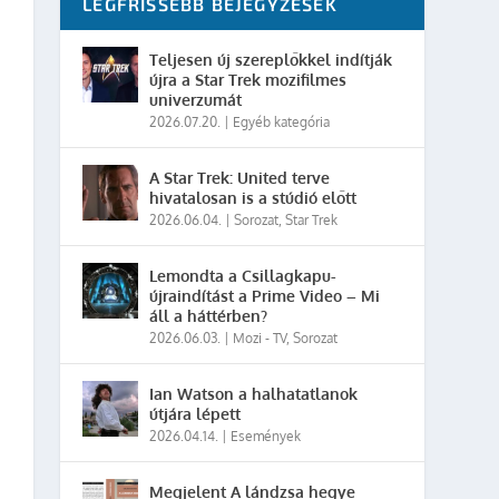
LEGFRISSEBB BEJEGYZÉSEK
Teljesen új szereplőkkel indítják
újra a Star Trek mozifilmes
univerzumát
2026.07.20.
|
Egyéb kategória
A Star Trek: United terve
hivatalosan is a stúdió előtt
2026.06.04.
|
Sorozat
,
Star Trek
Lemondta a Csillagkapu-
újraindítást a Prime Video – Mi
áll a háttérben?
2026.06.03.
|
Mozi - TV
,
Sorozat
Ian Watson a halhatatlanok
útjára lépett
2026.04.14.
|
Események
Megjelent A lándzsa hegye