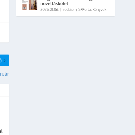
novelláskötet
2026.01.06.
|
Irodalom
,
SFPortal Könyvek
Ő
ruár
al