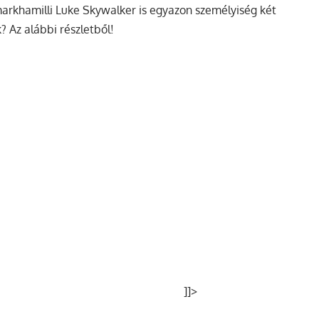
rkhamilli Luke Skywalker is egyazon személyiség két
 Az alábbi részletből!
]]>