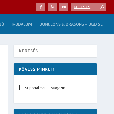
JÚ
IRODALOM
DUNGEONS & DRAGONS – D&D 5E
KÖVESS MINKET!
SFportal Sci-Fi Magazin