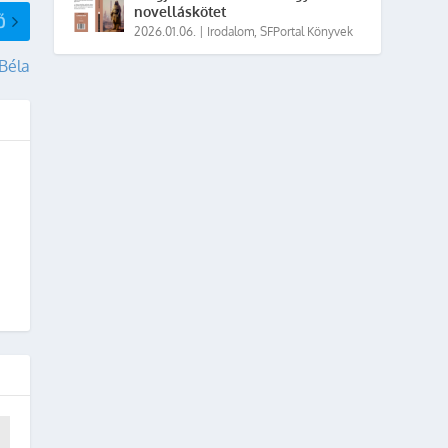
novelláskötet
Ő
2026.01.06.
|
Irodalom
,
SFPortal Könyvek
Béla