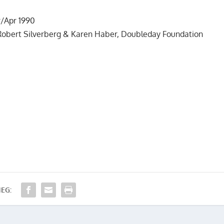
r/Apr 1990
. Robert Silverberg & Karen Haber, Doubleday Foundation
EG: