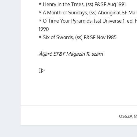
* Henry in the Trees, (ss) F&SF Aug 1991
* A Month of Sundays, (ss) Aboriginal SF Ma
* O Time Your Pyramids, (ss) Universe 1, ed
1990
* Six of Swords, (ss) F&SF Nov 1985
Átjáró SF&F Magazin 11. szám
]]>
OSSZA M