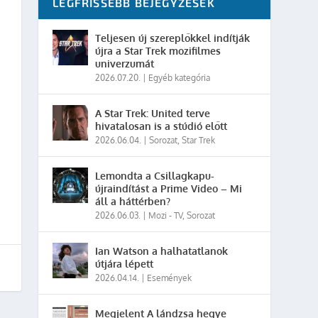
LEGFRISSEBB BEJEGYZÉSEK
Teljesen új szereplőkkel indítják
újra a Star Trek mozifilmes
univerzumát
2026.07.20.
|
Egyéb kategória
A Star Trek: United terve
hivatalosan is a stúdió előtt
2026.06.04.
|
Sorozat
,
Star Trek
Lemondta a Csillagkapu-
újraindítást a Prime Video – Mi
áll a háttérben?
2026.06.03.
|
Mozi - TV
,
Sorozat
Ian Watson a halhatatlanok
útjára lépett
2026.04.14.
|
Események
Megjelent A lándzsa hegye