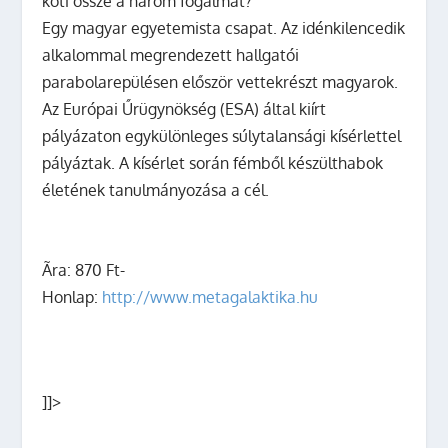
köti össze a három fogalmat?
Egy magyar egyetemista csapat. Az idénkilencedik
alkalommal megrendezett hallgatói
parabolarepülésen először vettekrészt magyarok.
Az Európai Űrügynökség (ESA) által kiírt
pályázaton egykülönleges súlytalansági kísérlettel
pályáztak. A kísérlet során fémből készülthabok
életének tanulmányozása a cél.
Ãra: 870 Ft-
Honlap:
http://www.metagalaktika.hu
]]>