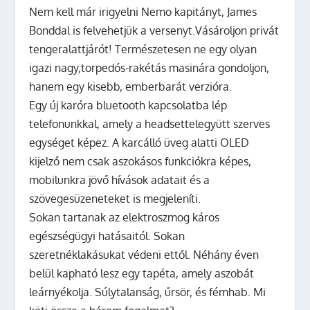
Nem kell már irigyelni Nemo kapitányt, James
Bonddal is felvehetjük a versenyt.Vásároljon privát
tengeralattjárót! Természetesen ne egy olyan
igazi nagy,torpedós-rakétás masinára gondoljon,
hanem egy kisebb, emberbarát verzióra.
Egy új karóra bluetooth kapcsolatba lép
telefonunkkal, amely a headsettelegyütt szerves
egységet képez. A karcálló üveg alatti OLED
kijelző nem csak aszokásos funkciókra képes,
mobilunkra jövő hívások adatait és a
szövegesüzeneteket is megjeleníti.
Sokan tartanak az elektroszmog káros
egészségügyi hatásaitól. Sokan
szeretnéklakásukat védeni ettől. Néhány éven
belül kapható lesz egy tapéta, amely aszobát
leárnyékolja. Súlytalanság, űrsör, és fémhab. Mi