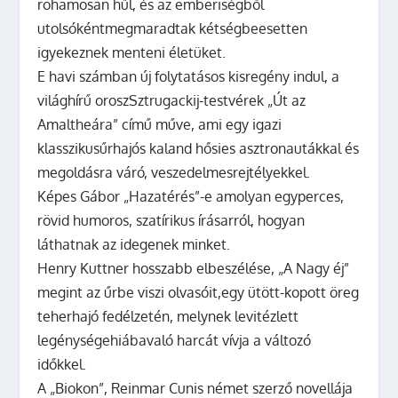
rohamosan hűl, és az emberiségből
utolsókéntmegmaradtak kétségbeesetten
igyekeznek menteni életüket.
E havi számban új folytatásos kisregény indul, a
világhírű oroszSztrugackij-testvérek „Út az
Amaltheára” című műve, ami egy igazi
klasszikusűrhajós kaland hősies asztronautákkal és
megoldásra váró, veszedelmesrejtélyekkel.
Képes Gábor „Hazatérés”-e amolyan egyperces,
rövid humoros, szatírikus írásarról, hogyan
láthatnak az idegenek minket.
Henry Kuttner hosszabb elbeszélése, „A Nagy éj”
megint az űrbe viszi olvasóit,egy ütött-kopott öreg
teherhajó fedélzetén, melynek levitézlett
legénységehiábavaló harcát vívja a változó
időkkel.
A „Biokon”, Reinmar Cunis német szerző novellája