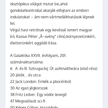
disztópikus világot mutat be,ahol
gondolatkontrollal akarják elfojtani az emberi
indulatokat – ám nem vártmellékhatások lépnek
fel.
Végül havi retrónak egy kevéssé ismert magyar
író, Kassai Péter „Ã–svény” című,környezetünkért,
életterünkért aggódó írása.
A Galaktika XXVII. évfolyam, 201.
számánaktartalma:
6 A. és B. Sztrugackij: Út azAmaltheára (első rész)
20 Játék… és utca
22 Jack London: Emlék a pliocénból
30 Az igazi jégkorszak
38 Fritz Leiber: Egy vödör levegő
47 Megvalósult sci-fi
50 Képes Gábor: Hazatérés