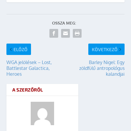
OSSZA MEG:
ELŐZŐ
KÖVETKEZŐ
WGA jelölések – Lost,
Barley Nigel: Egy
Battlestar Galactica,
zöldfülű antropológus
Heroes
kalandjai
A SZERZŐRŐL