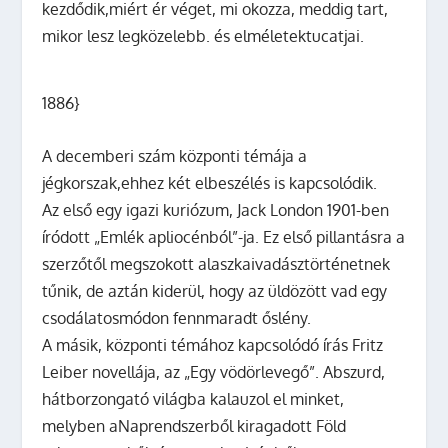
kezdődik,miért ér véget, mi okozza, meddig tart,
mikor lesz legközelebb. és elméletektucatjai.
1886}
A decemberi szám központi témája a
jégkorszak,ehhez két elbeszélés is kapcsolódik.
Az első egy igazi kuriózum, Jack London 1901-ben
íródott „Emlék apliocénból”-ja. Ez első pillantásra a
szerzőtől megszokott alaszkaivadásztörténetnek
tűnik, de aztán kiderül, hogy az üldözött vad egy
csodálatosmódon fennmaradt őslény.
A másik, központi témához kapcsolódó írás Fritz
Leiber novellája, az „Egy vödörlevegő”. Abszurd,
hátborzongató világba kalauzol el minket,
melyben aNaprendszerből kiragadott Föld