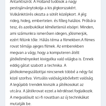
Antarktiszról. A Holland tudósok a nagy
pestisjárványtokolja a kis jégkorszakért.
Vulkánkitörés okozta a sötét középkort. A jég:
rideg, hideg, embertelen. és főleg halálos. Próbára
tesz, és azelbukókat kíméletlenül elsöpri. Minden,
ami számunkra ismerősen idegen, jólismerjük,
ezért félünk tőle. Hálás téma a filmekben.A filmes
rovat témája ajeges filmek. Az emberekben
megvan a vágy, hogy a komputeren átélt
játékélményeiket kivigyéka való világba is. Ennek
eddig gátat szabott a technika. A
játékokmegszállottjai nincsenek többé a négy fal
közé szorítva. Virtuális valóság,kibővített valóság.
A legújabb trendek kiviszik a játékosokat az
utcára. A Játékrovat ezzel a kérdéssel foglalkozik.
A megvalósult sci-fi rovatban az új technikákat
mutatják be.