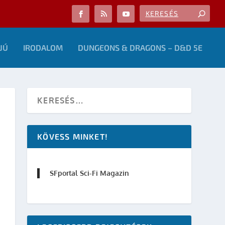
JÚ
IRODALOM
DUNGEONS & DRAGONS – D&D 5E
KÖVESS MINKET!
SFportal Sci-Fi Magazin