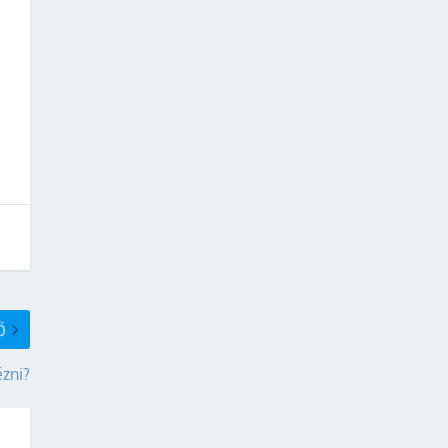
Ő
zni?