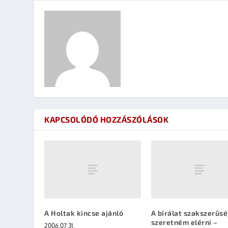
KAPCSOLÓDÓ HOZZÁSZÓLÁSOK
A Holtak kincse ajánló
A bírálat szakszerûs
szeretném elérni –
2006.07.31.