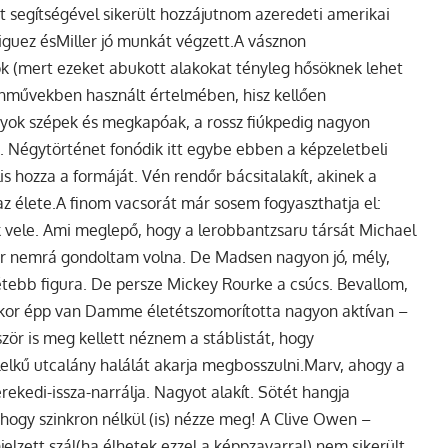
t segítségével sikerült hozzájutnom azeredeti amerikai
guez ésMiller jó munkát végzett.
A vásznon
 (mert ezeket abukott alakokat tényleg hősöknek lehet
színművekben használt értelmében, hisz kellően
nyok szépek és megkapóak, a rossz fiúkpedig nagyon
n. Négytörténet fonódik itt egybe ebben a képzeletbeli
 hozza a formáját. Vén rendőr bácsitalakít, akinek a
az élete.A finom vacsorát már sosem fogyaszthatja el:
k vele. Ami meglepő, hogy a lerobbantzsaru társát Michael
ör nemrá gondoltam volna. De Madsen nagyon jó, mély,
tétebb figura.
De persze Mickey Rourke a csúcs. Bevallom,
akkor épp van Damme életétszomorította nagyon aktívan –
zör is meg kellett néznem a stáblistát, hogy
elkű utcalány halálát akarja megbosszulni.Marv, ahogy a
rekedi-issza-narrálja. Nagyot alakít. Sötét hangja
hogy szinkron nélkül (is) nézze meg! A Clive Owen –
elzett szál(ha élhetek ezzel a képpzavarral) nem sikerült