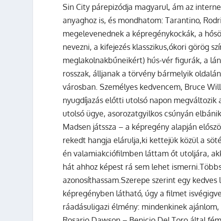
Sin City párepizódja magyarul, ám az interne
anyaghoz is, és mondhatom: Tarantino, Rodri
megelevenednek a képregénykockák, a hősök
nevezni, a kifejezés klasszikus,ókori görög 
meglakolnakbűneikért) hús-vér figurák, a lá
rosszak, álljanak a törvény bármelyik oldalá
városban. Személyes kedvencem, Bruce Willis
nyugdíjazás előtti utolsó napon megváltozik 
utolsó ügye, asorozatgyilkos csúnyán elbáni
Madsen játssza – a képregény alapján elősz
rekedt hangja elárulja,ki kettejük közül a sö
én valamiakciófilmben láttam őt utoljára, 
hát ahhoz képest rá sem lehet ismerni.Többs
azonosíthassam.Szerepe szerint egy kedves l
képregényben látható, úgy a filmet isvégigve
ráadásuligazi élmény: mindenkinek ajánlom, 
Rosario Dawson – Benicio Del Toro által fémj