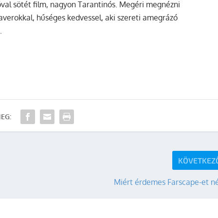
zóval sötét film, nagyon Tarantinós. Megéri megnézni
erokkal, hűséges kedvessel, aki szereti amegrázó
.
EG:
KÖVETKEZ
Miért érdemes Farscape-et né