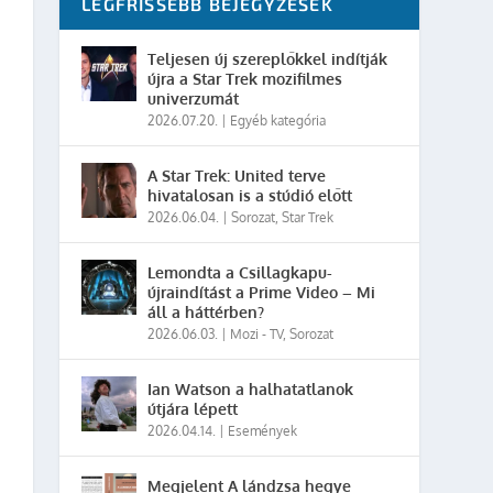
LEGFRISSEBB BEJEGYZÉSEK
Teljesen új szereplőkkel indítják
újra a Star Trek mozifilmes
univerzumát
2026.07.20.
|
Egyéb kategória
A Star Trek: United terve
hivatalosan is a stúdió előtt
2026.06.04.
|
Sorozat
,
Star Trek
Lemondta a Csillagkapu-
újraindítást a Prime Video – Mi
áll a háttérben?
2026.06.03.
|
Mozi - TV
,
Sorozat
Ian Watson a halhatatlanok
útjára lépett
2026.04.14.
|
Események
Megjelent A lándzsa hegye