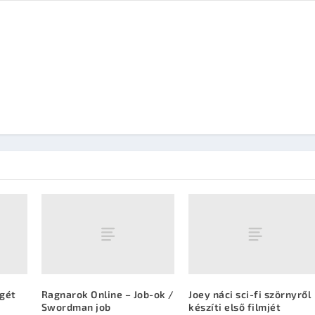
égét
Ragnarok Online – Job-ok /
Joey náci sci-fi szörnyről
Swordman job
készíti első filmjét