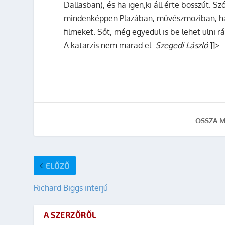
Dallasban), és ha igen,ki áll érte bosszút. S
mindenképpen.Plazában, művészmoziban, hav
filmeket. Sőt, még egyedül is be lehet ülni rá
A katarzis nem marad el.
Szegedi László
]]>
OSSZA M
ELŐZŐ
Richard Biggs interjú
A SZERZŐRŐL