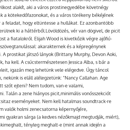
ilkost alakít, aki a város prostinegyedébe követnégy
lják a kötekedőfazonokat, és a város törékeny békéjének
 a feladat, hogy eltüntesse a hullákat. Ez azonbantöbb
rülnek ki a háttérből.Lövöldözés, vér van dögivel, de picit
t a fiatalokról. Elijah Wood is kivetkőzik végre ajófiú-
 szövegtanulással: akarakternek és a képregénynek
A prostikat játszó lányok (Brittany Murphy, Devon Aoki,
k, ha kell. A csúcstermészetesen Jessica Alba, s bár a
bleit, igazán meg lehetünk vele elégedve. Úgy táncol
, nekünk is eláll alélegzetünk: "Nancy Callahan. Age
tt szót ejteni? Nem tudom, van-e valami,
ni. Talán a zene hiányos picit,minimális vonósszekciót
icsitaz eseményeket. Nem kell hatalmas soundtrack-re
nem valók holmi zenecsatorna képernyőjére,
ami gyakran sárga (a kedves nézőkmajd megtudják, miért),
akimeghalt, tényleg meghalt-e (mint annak idején a