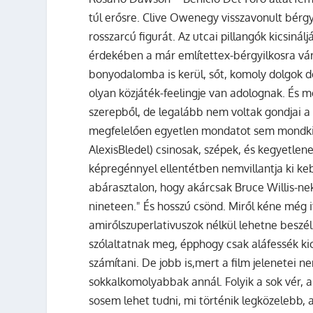
túl erősre. Clive Owenegy visszavonult bérgy
rosszarcú figurát. Az utcai pillangók kicsiná
érdekében a már említettex-bérgyilkosra vár
bonyodalomba is kerül, sőt, komoly dolgok de
olyan közjáték-feelingje van adolognak. És mos
szerepből, de legalább nem voltak gondjai a
megfelelően egyetlen mondatot sem mondki. 
AlexisBledel) csinosak, szépek, és kegyetlene
képregénnyel ellentétben nemvillantja ki ke
abárasztalon, hogy akárcsak Bruce Willis-nek
nineteen." És hosszú csönd. Miről kéne még i
amirőlszuperlativuszok nélkül lehetne beszél
szólaltatnak meg, épphogy csak aláfessék k
számítani. De jobb is,mert a film jelenetei 
sokkalkomolyabbak annál. Folyik a sok vér, 
sosem lehet tudni, mi történik legközelebb, 