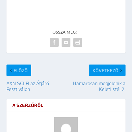
OSSZA MEG:
ELŐZŐ
KÖVETKEZŐ
AXN SCI-FI az Átjáró
Hamarosan megjelenik a
Fesztiválon
Keleti szél 2.
A SZERZŐRŐL