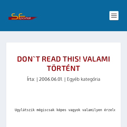
DON`T READ THIS! VALAMI
TÖRTÉNT
Írta:
|
2006.06.01.
|
Egyéb kategória
Ugylátszik mégiscsak képes vagyok valamilyen érzelem „ér