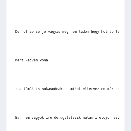
De holnap se jó,vagyis még nem tudom,hogy holnap lesz-e 
Mert kedvem vóna.
+ a témák is sokasodnak – amiket elterveztem már hetekke
Bár nem vagyok író,de ugylátszik nálam i előjön az,hogy 