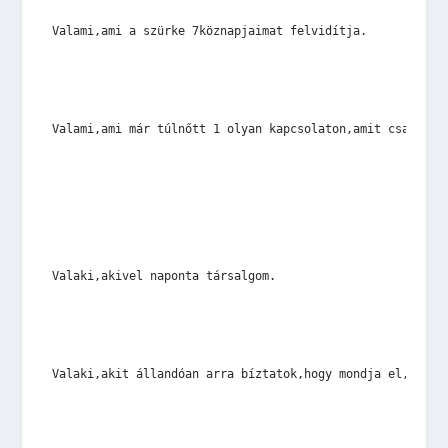
Valami,ami a szürke 7köznapjaimat felvidítja.
Valami,ami már túlnőtt 1 olyan kapcsolaton,amit csak úgy
Valaki,akivel naponta társalgom.
Valaki,akit állandóan arra bíztatok,hogy mondja el,ha va