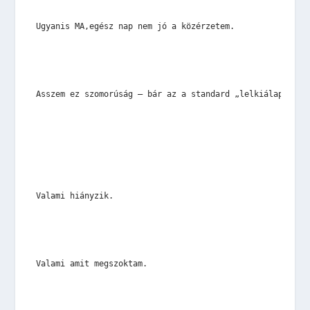
Ugyanis MA,egész nap nem jó a közérzetem.
Asszem ez szomorúság – bár az a standard „lelkiálapotom”
Valami hiányzik.
Valami amit megszoktam.