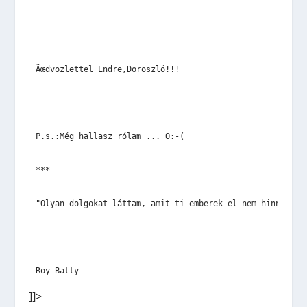
Ãœdvözlettel Endre,Doroszló!!!
P.s.:Még hallasz rólam ... O:-(
***
"Olyan dolgokat láttam, amit ti emberek el nem hinnétek.
Roy Batty
]]>