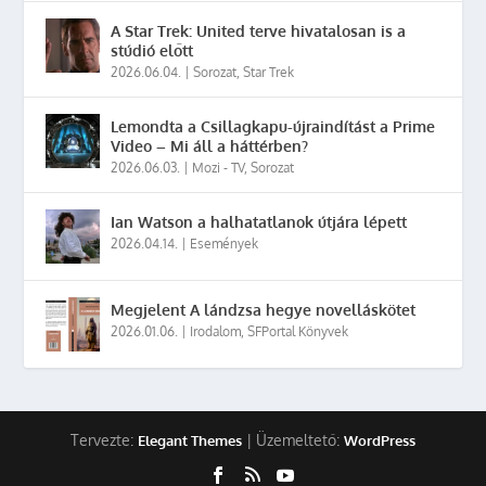
A Star Trek: United terve hivatalosan is a
stúdió előtt
2026.06.04.
|
Sorozat
,
Star Trek
Lemondta a Csillagkapu-újraindítást a Prime
Video – Mi áll a háttérben?
2026.06.03.
|
Mozi - TV
,
Sorozat
Ian Watson a halhatatlanok útjára lépett
2026.04.14.
|
Események
Megjelent A lándzsa hegye novelláskötet
2026.01.06.
|
Irodalom
,
SFPortal Könyvek
Tervezte:
| Üzemeltető:
Elegant Themes
WordPress