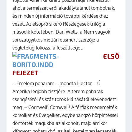
ahol a természet erői akadálytalanul tombolnak,
és minden új információ további kérdésekhez
vezet.
Az elsöprő sikerű Részlegesek trilógia
második kötetében, Dan Wells, a Nem vagyok
sorozatgyilkos méltán elismert szerzője a
végletekig fokozza a feszültséget.
ELSŐ
FEJEZET
– Emelem poharam – mondta Hector – Új
Amerika legjobb tisztjére. A terem poharak
csengésétől és száz torok kiáltásától elevenedett
meg. – Cornwell! Cornwell! A férfiak megemelték
korsóikat és üvegeiket, egybehangzó hörpintéssel
döntötték magukba az alkoholt, majd amikor
kifogyott poharukból az ital, keményen lecsapták