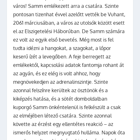
város! Samm emlékezett arra a csatára. Szinte
pontosan tizenhat évvel azelőtt vették be Vuhant,
2061 márciusában, a város az utolsók között esett
el az Elszigetelési Háborúban. De Samm számára
ez volt az egyik első bevetés. Még most is fel
tudta idézni a hangokat, a szagokat, a lőpor
keserű ízét a levegőben. A feje berregett az
emlékektől, kapcsolási adatok fantomja rohant át
az agyán, és ez elég is volt ahhoz, hogy
megnövekedjen az adrenalinszintje. Szinte
azonnal felszínre kerültek az ösztönök és a
kiképzés hatása, és a sötét domboldalban
kuporgó Samm önkéntelenül is felkészült a csak
az elméjében létező csatára. Szinte azonnal
követte az érzést egy ellentétes reakció – az
ismerős helyzet megnyugtató hulláma. Napok óta