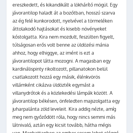
ereszkedett, és kikandikált a lökhárító mögül. Egy
jávorantilop haladt át a bozótban, hosszú szarva
az ég felé kunkorodott, nyelvével a törmeléken
áttolakodó hajtásokat és kisebb növényeket
kóstolgatta. Kira nem mozdult, feszülten figyelt,
túlságosan erős volt benne az üldözési mánia
ahhoz, hogy elhiggye, az imént is ezt a
jávorantilopot látta mozogni. A magasban egy
kardinálispinty rikoltozott, pillanatokon belül
csatlakozott hozzá egy másik, élénkvörös
villámként cikázva üldözték egymást a
villanydrótok és a közlekedési lámpák között. A
jávorantilop békésen, önfeledten majszolgatta egy
juharpalánta zöld leveleit. Kira addig nézte, amíg
meg nem győződött róla, hogy nincs semmi más
látnivaló, aztán egy kicsit tovább, hátha mégis
van. Manhattanben az ember sosem lehet eléggé