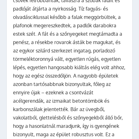
csövek felrobbantak, tavaszra a szobák falait és
padlóját átjárta a nyirkosság. Tíz fagyás- és
olvadásciklussal később a falak meggörbültek, a
plafonok megereszkedtek, a padlók darabokra
estek szét. A fát és a szőnyegeket megtámadta a
penész, a résekbe rovarok ásták be magukat, és
az egykor szilárd szerkezet ingatag, porladozó
törmeléktoronnyá vált, egyetlen rúgás, egyetlen
lépés, egyetlen hangosabb kiáltás elég volt ahhoz,
hogy az egész összedőljön. A nagyobb épületek
azonban tartósabbnak bizonyultak, főleg az
ennyire újak – ezeknek a csontvázát
acélgerendák, az izmaikat betontömbök és
karbonszálak jelentették. Bár az üvegből,
vakolatból, glettelésből és szőnyegekből álló bőr,
hogy a hasonlatnál maradjunk, így is gyengének
bizonyult, maga az épület robusztus volt. Ez a