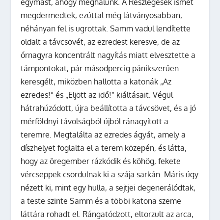
egymást, ahogy meghalunk. A Részlegesek ismét
megdermedtek, ezúttal még látványosabban,
néhányan fel is ugrottak. Samm vadul lendítette
oldalt a távcsövét, az ezredest keresve, de az
őrnagyra koncentrált nagyítás miatt elvesztette a
támpontokat, pár másodpercig pánikszerűen
keresgélt, miközben hallotta a katonák „Az
ezredes!” és „Eljött az idő!” kiáltásait. Végül
hátrahúzódott, újra beállította a távcsövet, és a jó
mérföldnyi távolságból újból ránagyított a
teremre. Megtalálta az ezredes ágyát, amely a
díszhelyet foglalta el a terem közepén, és látta,
hogy az öregember rázkódik és köhög, fekete
vércseppek csordulnak ki a szája sarkán. Máris úgy
nézett ki, mint egy hulla, a sejtjei degenerálódtak,
a teste szinte Samm és a többi katona szeme
láttára rohadt el. Rángatódzott, eltorzult az arca,