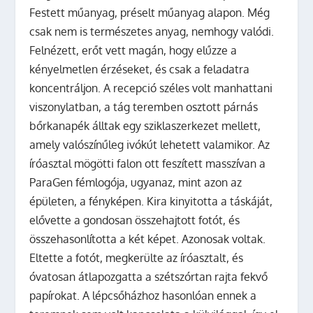
Festett műanyag, préselt műanyag alapon. Még
csak nem is természetes anyag, nemhogy valódi.
Felnézett, erőt vett magán, hogy elűzze a
kényelmetlen érzéseket, és csak a feladatra
koncentráljon. A recepció széles volt manhattani
viszonylatban, a tág teremben osztott párnás
bőrkanapék álltak egy sziklaszerkezet mellett,
amely valószínűleg ivókút lehetett valamikor. Az
íróasztal mögötti falon ott feszített masszívan a
ParaGen fémlogója, ugyanaz, mint azon az
épületen, a fényképen. Kira kinyitotta a táskáját,
elővette a gondosan összehajtott fotót, és
összehasonlította a két képet.
Azonosak voltak.
Eltette a fotót, megkerülte az íróasztalt, és
óvatosan átlapozgatta a szétszórtan rajta fekvő
papírokat. A lépcsőházhoz hasonlóan ennek a