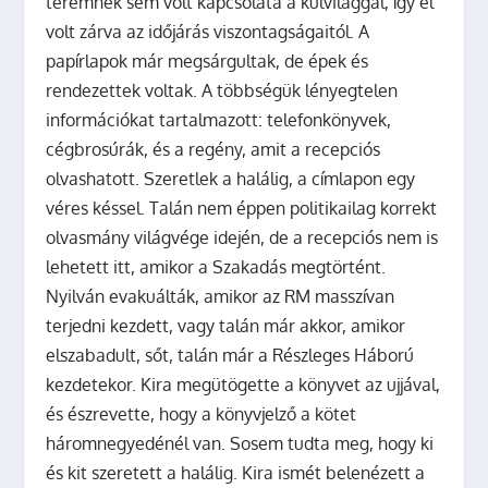
teremnek sem volt kapcsolata a külvilággal, így el
volt zárva az időjárás viszontagságaitól. A
papírlapok már megsárgultak, de épek és
rendezettek voltak. A többségük lényegtelen
információkat tartalmazott: telefonkönyvek,
cégbrosúrák, és a regény, amit a recepciós
olvashatott.
Szeretlek a halálig
, a címlapon egy
véres késsel. Talán nem éppen politikailag korrekt
olvasmány világvége idején, de a recepciós nem is
lehetett itt, amikor a Szakadás megtörtént.
Nyilván evakuálták, amikor az RM masszívan
terjedni kezdett, vagy talán már akkor, amikor
elszabadult, sőt, talán már a Részleges Háború
kezdetekor. Kira megütögette a könyvet az ujjával,
és észrevette, hogy a könyvjelző a kötet
háromnegyedénél van.
Sosem tudta meg, hogy ki
és kit szeretett a halálig.
Kira ismét belenézett a