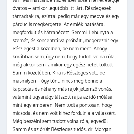
óvatos – amikor legutóbb itt járt, Részlegesek
támadtak rá, ezúttal pedig már egy medve és egy
párduc is megkergette. Az emlék hatására,
megfordult és hátranézett. Semmi. Lehunyta a
szemét, és koncentrálva próbált „megérezni” egy
Részlegest a közelben, de nem ment. Ahogy
korábban sem, úgy nem, hogy tudott volna róla,
még akkor sem, amikor egy egész hetet töltött
Samm közelében. Kira is Részleges volt, de
másmilyen – úgy tűnt, nincs meg benne a
kapcsolás és néhány más rájuk jellemző vonás,
valamint ugyanúgy látszott rajta az idő múlása,
mint egy emberen. Nem tudta pontosan, hogy
micsoda, és nem volt kihez fordulnia a válaszért.
Még beszélni sem tudott volna róla, egyedül
Samm és az őrült Részleges tudós, dr. Morgan