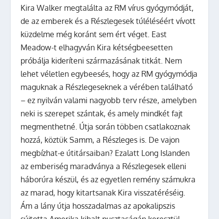
Kira Walker megtalálta az RM vírus gyógymódját,
de az emberek és a Részlegesek túléléséért vívott
küzdelme még koránt sem ért véget. East
Meadow-t elhagyván Kira kétségbeesetten
próbálja kideríteni származásának titkát. Nem
lehet véletlen egybeesés, hogy az RM gyógymódja
maguknak a Részlegeseknek a vérében található
– ez nyilván valami nagyobb terv része, amelyben
neki is szerepet szántak, és amely mindkét fajt
megmenthetné. Útja során többen csatlakoznak
hozzá, köztük Samm, a Részleges is. De vajon
megbízhat-e útitársaiban? Ezalatt Long Islanden
az emberiség maradványa a Részlegesek elleni
háborúra készül, és az egyetlen remény számukra
az marad, hogy kitartsanak Kira visszatéréséig.
Ám a lány útja hosszadalmas az apokalipszis
sújtotta Amerika kihalt pusztaságán keresztül,