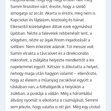
Samm feszülten várt, érezte, hogy a szellő
simogatja az arcát. Akarta is érezni, meg nem is.
Kapcsolat és fájdalom, közösség és bánat.
Elkeserítő közelségben álltak ezek egymáshoz
újabban. Nézte a falevelek rebbenését lent, a
völgyben, nézte az ágak finom ingadozását a
szélben. Nem érkeztek adatok. Túl messze volt.
Samm elrakta a távcsövet és a direkcionális
mikrofont, a zsákjába helyezte mindkettőt a kis
napelemmel együtt. Kétszer is átkutatta a helyet,
nehogy maga után hagyjon valamit – ellenőrizte,
hogy az élelem a műanyag zacskóval együtt a
táskában van, a fülhallgatók a helyükön a
zsákban, a puskája a vállán. Még a háromlábú
állvány nyomát is elkotorta a csizmájával. Semmi
sem jelezte, hogy valaha is ott járt. Még egy utolsó