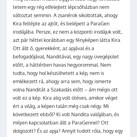
tetem egy rég elfelejtett lépcsőházban nem
változtat semmin. A zsanérok sikoltottak, ahogy
Kira feltépte az ajtót, és belépett a ParaGen
irodájába. Persze, ez nem a központi irodájuk volt,
azt pár héttel korábban egy fényképen látta Kira.
Ott állt ő, gyerekként, az apjával és a
befogadójával, Nanditával, egy nagy üvegépület
előtt, a háttérben havas hegyorommal. Nem
tudta, hogy hol készülhetett a kép, nem is
emlékezett rá, ahogy arra sem, hogy ismerte
volna Nanditát a Szakadás előtt – ám mégis ott
volt ez a kép. Kira alig volt ötéves, amikor véget
ért a világ, a képen talán még csak négy. Mi
következett ebből? Ki volt Nandita valójában, és
milyen kapcsolatban állt a ParaGennel? Ott
dolgozott? És az apja? Annyit tudott róla, hogy egy