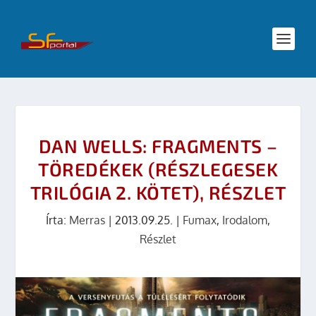
DAN WELLS: FRAGMENTS –
TÖREDÉKEK (RÉSZLEGESEK
TRILÓGIA 2. KÖTET), RÉSZLET
Írta:
Merras
|
2013.09.25.
|
Fumax
,
Irodalom
,
Részlet