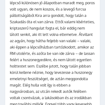
lépcső különösen jó állapotban maradt meg, poros
volt ugyan, de nem koszos, és a levegő furcsa
pállottságából Kira arra gondolt, hogy talán a
Szakadás óta el van zárva. Ettől valami kísérteties,
kriptaszerű hangulat fogta el, bár eddig nem
látott senkit, aki itt lett volna eltemetve. Átvillant
az agyán, hogy hátha feljebb van valaki – valaki,
aki éppen a lépcsőházban tartózkodott, amikor az
RM utolérte, és azóta be van ide zárva – de lassan
felért a huszonegyedikre, és nem látott egyetlen
holttestet sem. Eszébe jutott, hogy talán jobban
körül kellene néznie, hogy levezesse a huszonegy
emeletnyi feszültséget, de aztán meggondolta
magát. Elég hulla volt így is ebben a
nagyvárosban, az utcán rekedt autók felében
voltak csontvázak, a lakásokban és az irodákban
meg további milliók. Eggyel több vagy kevesebb