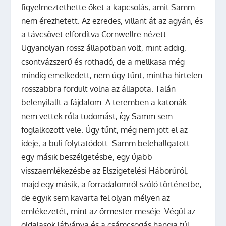
figyelmeztethette őket a kapcsolás, amit Samm
nem érezhetett.
Az ezredes,
villant át az agyán, és
a távcsövet elfordítva Cornwellre nézett.
Ugyanolyan rossz állapotban volt, mint addig,
csontvázszerű és rothadó, de a mellkasa még
mindig emelkedett, nem úgy tűnt, mintha hirtelen
rosszabbra fordult volna az állapota. Talán
belenyilallt a fájdalom. A teremben a katonák
nem vettek róla tudomást, így Samm sem
foglalkozott vele. Úgy tűnt, még nem jött el az
ideje, a buli folytatódott. Samm belehallgatott
egy másik beszélgetésbe, egy újabb
visszaemlékezésbe az Elszigetelési Háborúról,
majd egy másik, a forradalomról szóló történetbe,
de egyik sem kavarta fel olyan mélyen az
emlékezetét, mint az őrmester meséje. Végül az
oldalasok látványa és a csámcsogás hangja túl