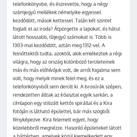
telefonkönyvbe, és észrevette, hogy a négy
számjegyű mellékek némelyike egyessel
kezdődött, mások kettessel. Talán két szintet
foglalt el az iroda? Átpörgette a lapokat, és hátul
látott hosszabb, tízjegyű számokat is. Több is
1303-mal kezdődött, aztán meg 1312-vel. A
felnőttektől tudta, azoktól, akik emlékeztek a régi
világra, hogy az ország különböző területeinek
más és más előhívójuk volt, de arról fogalma sem
volt, hogy melyik minek felel meg, és ez a
telefonkönyvből sem derült ki. A brosúrák szépen,
rendezetten álltak az íróasztal egyik sarkán, a
címlapon egy stilizált kettős spirállal és a Kira
fotóján is látható épülettel, bár más szögből
fényképezve. Kira felemelt egyet, hogy
közelebbről megnézze. Hasonló épületeket látott
a háttérben, amelyek közül kiemelkedett egy