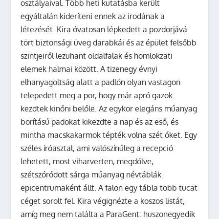
osztályaival. Több heti kutatásba került
egyáltalán kideríteni ennek az irodának a
létezését. Kira óvatosan lépkedett a pozdorjává
tört biztonsági üveg darabkái és az épület felsőbb
szintjeiről lezuhant oldalfalak és homlokzati
elemek halmai között. A tizenegy évnyi
elhanyagoltság alatt a padlón olyan vastagon
telepedett meg a por, hogy már apró gazok
kezdtek kinőni belőle. Az egykor elegáns műanyag
borítású padokat kikezdte a nap és az eső, és
mintha macskakarmok tépték volna szét őket. Egy
széles íróasztal, ami valószínűleg a recepció
lehetett, most viharverten, megdőlve,
szétszóródott sárga műanyag névtáblák
epicentrumaként állt. A falon egy tábla több tucat
céget sorolt fel. Kira végignézte a koszos listát,
amíg meg nem találta a ParaGent: huszonegyedik