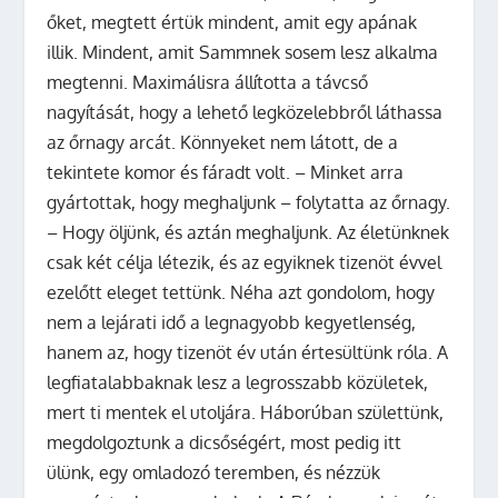
őket, megtett értük mindent, amit egy apának
illik. Mindent, amit Sammnek sosem lesz alkalma
megtenni. Maximálisra állította a távcső
nagyítását, hogy a lehető legközelebbről láthassa
az őrnagy arcát. Könnyeket nem látott, de a
tekintete komor és fáradt volt. – Minket arra
gyártottak, hogy meghaljunk – folytatta az őrnagy.
– Hogy öljünk, és aztán meghaljunk. Az életünknek
csak két célja létezik, és az egyiknek tizenöt évvel
ezelőtt eleget tettünk. Néha azt gondolom, hogy
nem a lejárati idő a legnagyobb kegyetlenség,
hanem az, hogy tizenöt év után értesültünk róla. A
legfiatalabbaknak lesz a legrosszabb közületek,
mert ti mentek el utoljára. Háborúban születtünk,
megdolgoztunk a dicsőségért, most pedig itt
ülünk, egy omladozó teremben, és nézzük