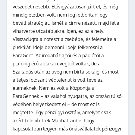
veszedelmesebb. Elővigyázatosan járt el, és még
mindig életben volt, nem fog felborítani egy
bevált stratégiát. Ismét a címre nézett, majd fel a
viharverte utcatáblákra. Igen, ez az a hely.
Visszadugta a noteszt a zsebébe, és felemelte a
puskáját. Ideje bemenni. Ideje felkeresni a
ParaGent. Az irodaház ajtói és a padlótól a
plafonig érő ablakai üvegből voltak, de a
Szakadás után az üveg nem bírta sokáig, és most
a teljes földszint védtelenül ki volt téve az
elemeknek. Nem ez volt a központja a
ParaGennek – az valahol nyugatra, az ország túlsó
végében helyezkedett el – de most ez is
megtette. Egy pénzügyi osztály, amelyet csak
azért telepítettek Manhattanbe, hogy
kapcsolatban legyen más óriásvállalatok pénzügyi