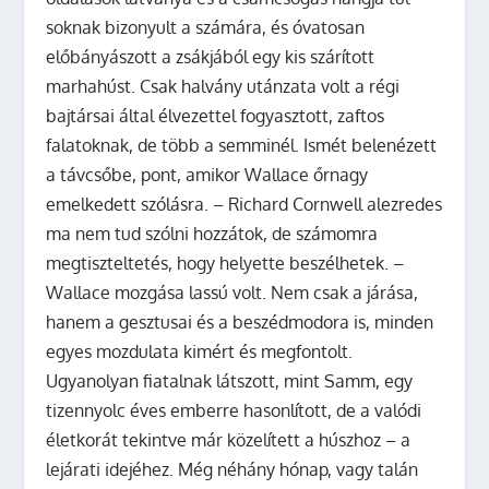
soknak bizonyult a számára, és óvatosan
előbányászott a zsákjából egy kis szárított
marhahúst. Csak halvány utánzata volt a régi
bajtársai által élvezettel fogyasztott, zaftos
falatoknak, de több a semminél. Ismét belenézett
a távcsőbe, pont, amikor Wallace őrnagy
emelkedett szólásra. – Richard Cornwell alezredes
ma nem tud szólni hozzátok, de számomra
megtiszteltetés, hogy helyette beszélhetek. –
Wallace mozgása lassú volt. Nem csak a járása,
hanem a gesztusai és a beszédmodora is, minden
egyes mozdulata kimért és megfontolt.
Ugyanolyan fiatalnak látszott, mint Samm, egy
tizennyolc éves emberre hasonlított, de a valódi
életkorát tekintve már közelített a húszhoz – a
lejárati idejéhez. Még néhány hónap, vagy talán