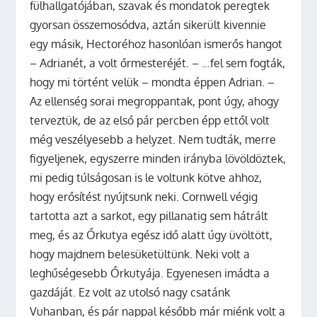
fülhallgatójában, szavak és mondatok peregtek
gyorsan összemosódva, aztán sikerült kivennie
egy másik, Hectoréhoz hasonlóan ismerős hangot
– Adrianét, a volt őrmesteréjét. – …fel sem fogták,
hogy mi történt velük – mondta éppen Adrian. –
Az ellenség sorai megroppantak, pont úgy, ahogy
terveztük, de az első pár percben épp ettől volt
még veszélyesebb a helyzet. Nem tudták, merre
figyeljenek, egyszerre minden irányba lövöldöztek,
mi pedig túlságosan is le voltunk kötve ahhoz,
hogy erősítést nyújtsunk neki. Cornwell végig
tartotta azt a sarkot, egy pillanatig sem hátrált
meg, és az Őrkutya egész idő alatt úgy üvöltött,
hogy majdnem belesüketültünk. Neki volt a
leghűségesebb Őrkutyája. Egyenesen imádta a
gazdáját. Ez volt az utolsó nagy csatánk
Vuhanban, és pár nappal később már miénk volt a