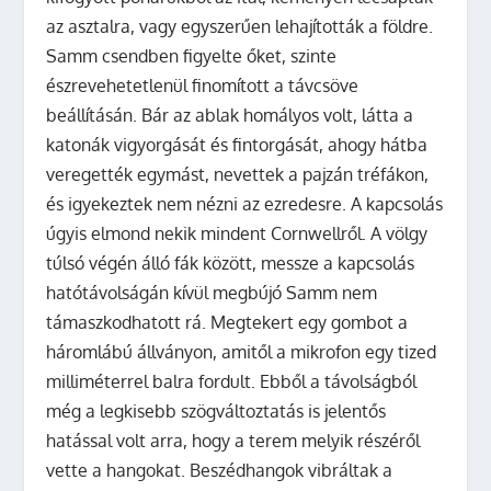
az asztalra, vagy egyszerűen lehajították a földre.
Samm csendben figyelte őket, szinte
észrevehetetlenül finomított a távcsöve
beállításán. Bár az ablak homályos volt, látta a
katonák vigyorgását és fintorgását, ahogy hátba
veregették egymást, nevettek a pajzán tréfákon,
és igyekeztek nem nézni az ezredesre. A kapcsolás
úgyis elmond nekik mindent Cornwellről. A völgy
túlsó végén álló fák között, messze a kapcsolás
hatótávolságán kívül megbújó Samm nem
támaszkodhatott rá. Megtekert egy gombot a
háromlábú állványon, amitől a mikrofon egy tized
milliméterrel balra fordult. Ebből a távolságból
még a legkisebb szögváltoztatás is jelentős
hatással volt arra, hogy a terem melyik részéről
vette a hangokat. Beszédhangok vibráltak a