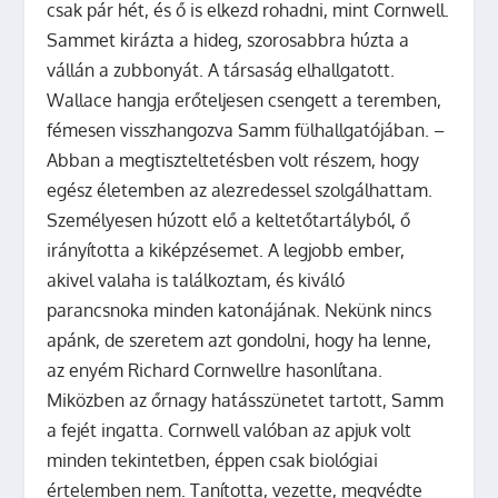
csak pár hét, és ő is elkezd rohadni, mint Cornwell.
Sammet kirázta a hideg, szorosabbra húzta a
vállán a zubbonyát. A társaság elhallgatott.
Wallace hangja erőteljesen csengett a teremben,
fémesen visszhangozva Samm fülhallgatójában. –
Abban a megtiszteltetésben volt részem, hogy
egész életemben az alezredessel szolgálhattam.
Személyesen húzott elő a keltetőtartályból, ő
irányította a kiképzésemet. A legjobb ember,
akivel valaha is találkoztam, és kiváló
parancsnoka minden katonájának. Nekünk nincs
apánk, de szeretem azt gondolni, hogy ha lenne,
az enyém Richard Cornwellre hasonlítana.
Miközben az őrnagy hatásszünetet tartott, Samm
a fejét ingatta. Cornwell valóban az apjuk volt
minden tekintetben, éppen csak biológiai
értelemben nem. Tanította, vezette, megvédte