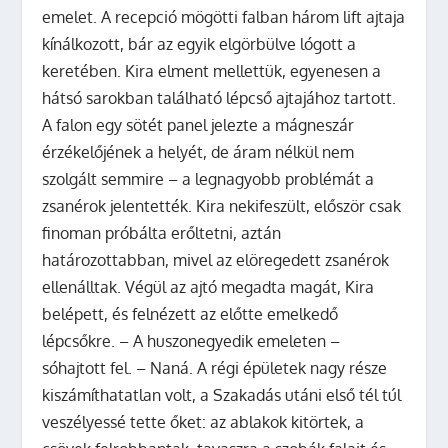
emelet. A recepció mögötti falban három lift ajtaja
kínálkozott, bár az egyik elgörbülve lógott a
keretében. Kira elment mellettük, egyenesen a
hátsó sarokban található lépcső ajtajához tartott.
A falon egy sötét panel jelezte a mágneszár
érzékelőjének a helyét, de áram nélkül nem
szolgált semmire – a legnagyobb problémát a
zsanérok jelentették. Kira nekifeszült, először csak
finoman próbálta erőltetni, aztán
határozottabban, mivel az elöregedett zsanérok
ellenálltak. Végül az ajtó megadta magát, Kira
belépett, és felnézett az előtte emelkedő
lépcsőkre. – A huszonegyedik emeleten –
sóhajtott fel. – Naná. A régi épületek nagy része
kiszámíthatatlan volt, a Szakadás utáni első tél túl
veszélyessé tette őket: az ablakok kitörtek, a