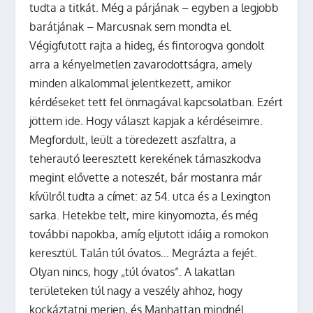
tudta a titkát. Még a párjának – egyben a legjobb
barátjának – Marcusnak sem mondta el.
Végigfutott rajta a hideg, és fintorogva gondolt
arra a kényelmetlen zavarodottságra, amely
minden alkalommal jelentkezett, amikor
kérdéseket tett fel önmagával kapcsolatban.
Ezért
jöttem ide. Hogy választ kapjak a kérdéseimre.
Megfordult, leült a töredezett aszfaltra, a
teherautó leeresztett kerekének támaszkodva
megint elővette a noteszét, bár mostanra már
kívülről tudta a címet: az 54. utca és a Lexington
sarka. Hetekbe telt, mire kinyomozta, és még
további napokba, amíg eljutott idáig a romokon
keresztül. Talán túl óvatos… Megrázta a fejét.
Olyan nincs, hogy „túl óvatos”. A lakatlan
területeken túl nagy a veszély ahhoz, hogy
kockáztatni merjen, és Manhattan mindnél