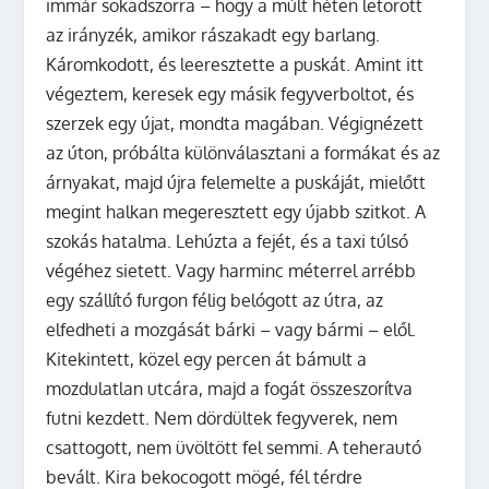
immár sokadszorra – hogy a múlt héten letörött
az irányzék, amikor rászakadt egy barlang.
Káromkodott, és leeresztette a puskát.
Amint itt
végeztem, keresek egy másik fegyverboltot, és
szerzek egy újat,
mondta magában. Végignézett
az úton, próbálta különválasztani a formákat és az
árnyakat, majd újra felemelte a puskáját, mielőtt
megint halkan megeresztett egy újabb szitkot.
A
szokás hatalma.
Lehúzta a fejét, és a taxi túlsó
végéhez sietett. Vagy harminc méterrel arrébb
egy szállító furgon félig belógott az útra, az
elfedheti a mozgását bárki – vagy bármi – elől.
Kitekintett, közel egy percen át bámult a
mozdulatlan utcára, majd a fogát összeszorítva
futni kezdett. Nem dördültek fegyverek, nem
csattogott, nem üvöltött fel semmi. A teherautó
bevált. Kira bekocogott mögé, fél térdre