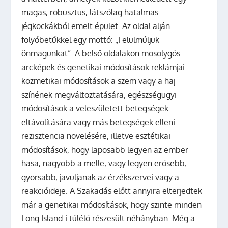
magas, robusztus, látszólag hatalmas
jégkockákból emelt épület. Az oldal alján
folyóbetűkkel egy mottó: „Felülmúljuk
önmagunkat”. A belső oldalakon mosolygós
arcképek és genetikai módosítások reklámjai –
kozmetikai módosítások a szem vagy a haj
színének megváltoztatására, egészségügyi
módosítások a veleszületett betegségek
eltávolítására vagy más betegségek elleni
rezisztencia növelésére, illetve esztétikai
módosítások, hogy laposabb legyen az ember
hasa, nagyobb a melle, vagy legyen erősebb,
gyorsabb, javuljanak az érzékszervei vagy a
reakcióideje. A Szakadás előtt annyira elterjedtek
már a genetikai módosítások, hogy szinte minden
Long Island-i túlélő részesült néhányban. Még a