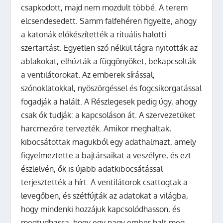
csapkodott, majd nem mozdult többé. A terem
elcsendesedett. Samm falfehéren figyelte, ahogy
a katonák előkészítették a rituális halotti
szertartást. Egyetlen szó nélkül tágra nyitották az
ablakokat, elhúzták a függönyöket, bekapcsolták
a ventilátorokat. Az emberek sírással,
szónoklatokkal, nyöszörgéssel és fogcsikorgatással
fogadják a halált. A Részlegesek pedig úgy, ahogy
csak ők tudják: a kapcsoláson át. A szervezetüket
harcmezőre tervezték. Amikor meghaltak,
kibocsátottak magukból egy adathalmazt, amely
figyelmeztette a bajtársaikat a veszélyre, és ezt
észlelvén, ők is újabb adatkibocsátással
terjesztették a hírt. A ventilátorok csattogtak a
levegőben, és szétfújták az adatokat a világba,
hogy mindenki hozzájuk kapcsolódhasson, és
megtudhassa, hogy egy nagy ember halt meg.