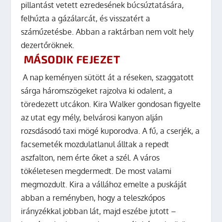
pillantást vetett ezredesének búcsúztatására,
felhúzta a gázálarcát, és visszatért a
száműzetésbe. Abban a raktárban nem volt hely
dezertőröknek.
MÁSODIK FEJEZET
A
nap keményen sütött át a réseken, szaggatott
sárga háromszögeket rajzolva ki odalent, a
töredezett utcákon. Kira Walker gondosan figyelte
az utat egy mély, belvárosi kanyon alján
rozsdásodó taxi mögé kuporodva. A fű, a cserjék, a
facsemeték mozdulatlanul álltak a repedt
aszfalton, nem érte őket a szél. A város
tökéletesen megdermedt. De most valami
megmozdult. Kira a vállához emelte a puskáját
abban a reményben, hogy a teleszkópos
irányzékkal jobban lát, majd eszébe jutott –