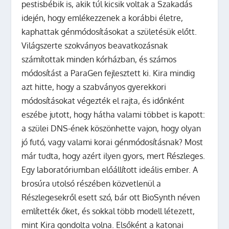
pestisbébik is, akik túl kicsik voltak a Szakadás
idején, hogy emlékezzenek a korábbi életre,
kaphattak génmódosításokat a születésük előtt.
Világszerte szokványos beavatkozásnak
számítottak minden kórházban, és számos
módosítást a ParaGen fejlesztett ki. Kira mindig
azt hitte, hogy a szabványos gyerekkori
módosításokat végezték el rajta, és időnként
eszébe jutott, hogy hátha valami többet is kapott:
a szülei DNS-ének köszönhette vajon, hogy olyan
jó futó, vagy valami korai génmódosításnak? Most
már tudta, hogy azért ilyen gyors, mert Részleges.
Egy laboratóriumban előállított ideális ember. A
brosúra utolsó részében közvetlenül a
Részlegesekről esett szó, bár ott BioSynth néven
említették őket, és sokkal több modell létezett,
mint Kira gondolta volna. Elsőként a katonai