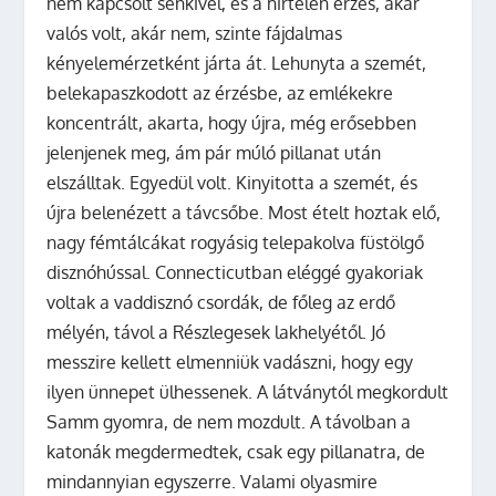
nem kapcsolt senkivel, és a hirtelen érzés, akár
valós volt, akár nem, szinte fájdalmas
kényelemérzetként járta át. Lehunyta a szemét,
belekapaszkodott az érzésbe, az emlékekre
koncentrált, akarta, hogy újra, még erősebben
jelenjenek meg, ám pár múló pillanat után
elszálltak. Egyedül volt. Kinyitotta a szemét, és
újra belenézett a távcsőbe. Most ételt hoztak elő,
nagy fémtálcákat rogyásig telepakolva füstölgő
disznóhússal. Connecticutban eléggé gyakoriak
voltak a vaddisznó csordák, de főleg az erdő
mélyén, távol a Részlegesek lakhelyétől. Jó
messzire kellett elmenniük vadászni, hogy egy
ilyen ünnepet ülhessenek. A látványtól megkordult
Samm gyomra, de nem mozdult. A távolban a
katonák megdermedtek, csak egy pillanatra, de
mindannyian egyszerre. Valami olyasmire