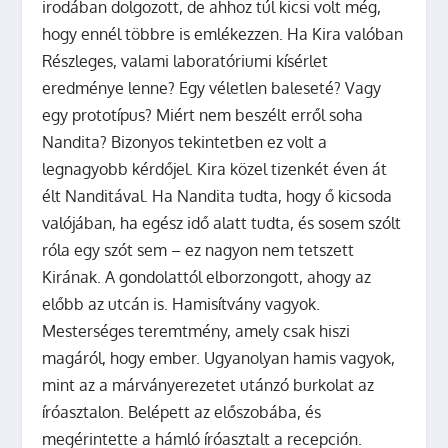
irodában dolgozott, de ahhoz túl kicsi volt még,
hogy ennél többre is emlékezzen. Ha Kira valóban
Részleges, valami laboratóriumi kísérlet
eredménye lenne? Egy véletlen baleseté? Vagy
egy prototípus? Miért nem beszélt erről soha
Nandita? Bizonyos tekintetben ez volt a
legnagyobb kérdőjel. Kira közel tizenkét éven át
élt Nanditával. Ha Nandita tudta, hogy ő kicsoda
valójában, ha egész idő alatt tudta, és sosem szólt
róla egy szót sem – ez nagyon nem tetszett
Kirának. A gondolattól elborzongott, ahogy az
előbb az utcán is.
Hamisítvány vagyok.
Mesterséges teremtmény, amely csak hiszi
magáról, hogy ember. Ugyanolyan hamis vagyok,
mint az a márványerezetet utánzó burkolat az
íróasztalon.
Belépett az előszobába, és
megérintette a hámló íróasztalt a recepción.