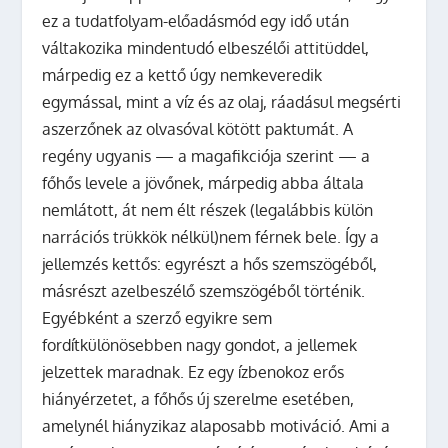
ez a tudatfolyam-előadásmód egy idő után
váltakozika mindentudó elbeszélői attitüddel,
márpedig ez a kettő úgy nemkeveredik
egymással, mint a víz és az olaj, ráadásul megsérti
aszerzőnek az olvasóval kötött paktumát. A
regény ugyanis — a magafikciója szerint — a
főhős levele a jövőnek, márpedig abba általa
nemlátott, át nem élt részek (legalábbis külön
narrációs trükkök nélkül)nem férnek bele. Így a
jellemzés kettős: egyrészt a hős szemszögéből,
másrészt azelbeszélő szemszögéből történik.
Egyébként a szerző egyikre sem
fordítkülönösebben nagy gondot, a jellemek
jelzettek maradnak. Ez egy ízbenokoz erős
hiányérzetet, a főhős új szerelme esetében,
amelynél hiányzikaz alaposabb motiváció. Ami a