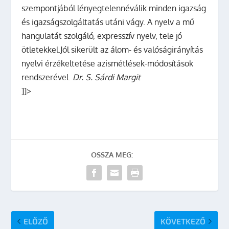
szempontjából lényegtelennéválik minden igazság
és igazságszolgáltatás utáni vágy. A nyelv a mű
hangulatát szolgáló, expresszív nyelv, tele jó
ötletekkel.Jól sikerült az álom- és valóságirányítás
nyelvi érzékeltetése azismétlések-módosítások
rendszerével.
Dr. S. Sárdi Margit
]]>
OSSZA MEG:
ELŐZŐ
KÖVETKEZŐ