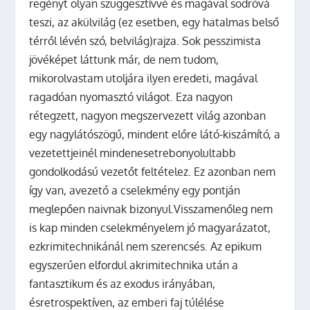
regényt olyan szuggesztívvé és magával sodróvá
teszi, az akülvilág (ez esetben, egy hatalmas belső
térről lévén szó, belvilág)rajza. Sok pesszimista
jövéképet láttunk már, de nem tudom,
mikorolvastam utoljára ilyen eredeti, magával
ragadóan nyomasztó világot. Eza nagyon
rétegzett, nagyon megszervezett világ azonban
egy nagylátószögű, mindent előre látó-kiszámító, a
vezetettjeinél mindenesetrebonyolultabb
gondolkodású vezetőt feltételez. Ez azonban nem
így van, avezető a cselekmény egy pontján
meglepően naivnak bizonyul.Visszamenőleg nem
is kap minden cselekményelem jó magyarázatot,
ezkrimitechnikánál nem szerencsés. Az epikum
egyszerűen elfordul akrimitechnika után a
fantasztikum és az exodus irányában,
ésretrospektíven, az emberi faj túlélése