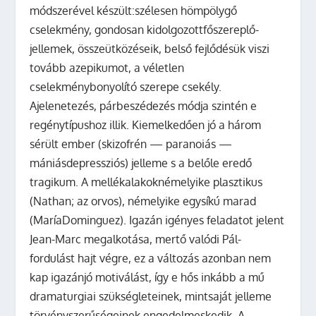
módszerével készült:szélesen hömpölygő
cselekmény, gondosan kidolgozottfőszereplő-
jellemek, összeütközéseik, belső fejlődésük viszi
tovább azepikumot, a véletlen
cselekménybonyolító szerepe csekély.
Ajelenetezés, párbeszédezés módja szintén e
regénytípushoz illik. Kiemelkedően jó a három
sérült ember (skizofrén — paranoiás —
mániásdepressziós) jelleme s a belőle eredő
tragikum. A mellékalakoknémelyike plasztikus
(Nathan; az orvos), némelyike egysíkú marad
(MaríaDominguez). Igazán igényes feladatot jelent
Jean-Marc megalkotása, mertő valódi Pál-
fordulást hajt végre, ez a változás azonban nem
kap igazánjó motiválást, így e hős inkább a mű
dramaturgiai szükségleteinek, mintsaját jelleme
törvényszerűségeinek engedelmeskedik. A