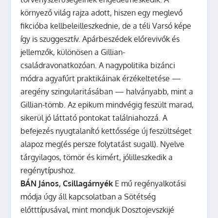
környező világ rajza adott, hiszen egy meglevő
fikcióba kellbeleilleszkednie, de a téli Varsó képe
így is szuggesztív. Apárbeszédek előrevivők és
jellemzők, különösen a Gillian-
családravonatkozóan. A nagypolitika bizánci
módra agyafúrt praktikáinak érzékeltetése —
aregény szingularitásában — halványabb, mint a
Gillian-tömb. Az epikum mindvégig feszült marad,
sikerül jó láttató pontokat találniahozzá. A
befejezés nyugtalanító kettőssége új feszültséget
alapoz meg(és persze folytatást sugall). Nyelve
tárgyilagos, tömör és kimért, jólilleszkedik a
regénytípushoz.
BÁN János, Csillagárnyék
E mű regényalkotási
módja úgy áll kapcsolatban a Sötétség
előtttípusával, mint mondjuk Dosztojevszkijé