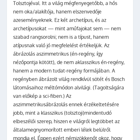
Tolsztojéval. Itt a világ mégfenyegetőbb, a hős
nem oka­/alakítója, hanem elszenvedője
azeseményeknek. Ez két archetípus, és az
archetípusokat — mint aműfajokat sem — nem
szabad rangsorolni; nem is a típust, hanem
atípusnak való jó megfelelést értékeljük. Az
ábrázolás aszimmetrikus (én-regény, így
nézőpontja kötött), de nem aklasszikus én-regény,
hanem a modern tudat-regény formájában. A
regényben ábrázolt világ rendkívül sötét és Bosch
látomásaihoz méltómódon alvilági. (Tagoltságára
van előkép a sci-fiben.) Az
aszimmetrikusábrázolás ennek érzékeltetésére
jobb, mint a klasszikus (tolsztoji)mindentudó
elbeszélői szerep, hiszen e világról legtöbbet az
általamegnyomorított emberi lélek belülről
mondja el. Éppen ezért némizökkenőt okoz, hogy