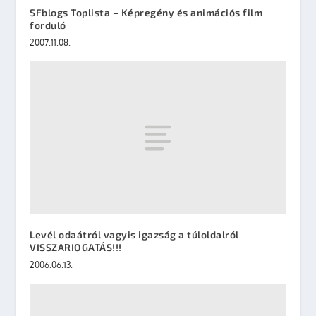
SFblogs Toplista – Képregény és animációs film
forduló
2007.11.08.
Levél odaátról vagyis igazság a túloldalról
VISSZARIOGATÁS!!!
2006.06.13.