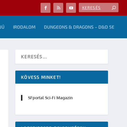
JÚ
IRODALOM
DUNGEONS & DRAGONS – D&D 5E
KÖVESS MINKET!
SFportal Sci-Fi Magazin