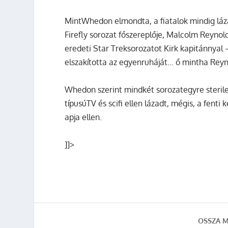
MintWhedon elmondta, a fiatalok mindig lázad
Firefly sorozat főszereplője, Malcolm Reyno
eredeti Star Treksorozatot Kirk kapitánnyal 
elszakította az egyenruháját… ő mintha Rey
Whedon szerint mindkét sorozategyre sterileb
típusúTV és scifi ellen lázadt, mégis, a fent
apja ellen.
]]>
OSSZA M