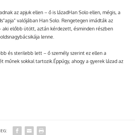
nak az apjuk ellen – ő is lázadHan Solo ellen, mégis, a
lds"apja" valójában Han Solo. Rengetegen imádták az
– aki előbb ütött, aztán kérdezett, ésminden részben
noldsnagybácsikája lenne.
b és sterilebb lett – ő személy szerint ez ellen a
i két műnek sokkal tartozik.Éppúgy, ahogy a gyerek lázad az
EG: