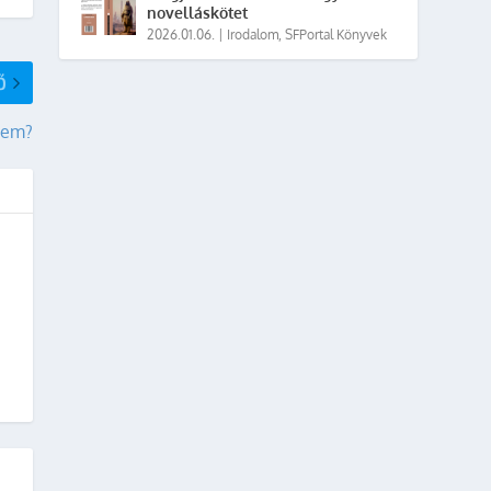
novelláskötet
2026.01.06.
|
Irodalom
,
SFPortal Könyvek
Ő
nem?