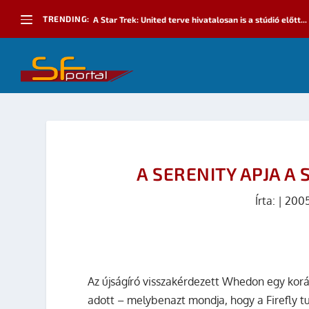
TRENDING:
A Star Trek: United terve hivatalosan is a stúdió előtt...
A SERENITY APJA A
Írta:
|
2005
Az újságíró visszakérdezett Whedon egy korá
adott – melybenazt mondja, hogy a Firefly t