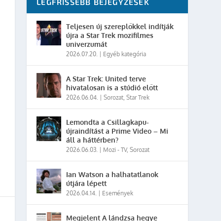
LEGFRISSEBB BEJEGYZÉSEK
Teljesen új szereplőkkel indítják
újra a Star Trek mozifilmes
univerzumát
2026.07.20.
|
Egyéb kategória
A Star Trek: United terve
hivatalosan is a stúdió előtt
2026.06.04.
|
Sorozat
,
Star Trek
Lemondta a Csillagkapu-
újraindítást a Prime Video – Mi
áll a háttérben?
2026.06.03.
|
Mozi - TV
,
Sorozat
Ian Watson a halhatatlanok
útjára lépett
2026.04.14.
|
Események
Megjelent A lándzsa hegye