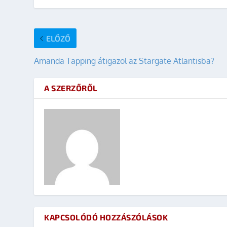
ELŐZŐ
Amanda Tapping átigazol az Stargate Atlantisba?
A SZERZŐRŐL
KAPCSOLÓDÓ HOZZÁSZÓLÁSOK