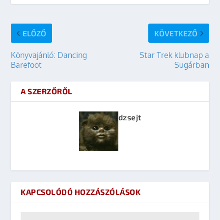
ELŐZŐ
KÖVETKEZŐ
Könyvajánló: Dancing
Star Trek klubnap a
Barefoot
Sugárban
A SZERZŐRŐL
dzsejt
KAPCSOLÓDÓ HOZZÁSZÓLÁSOK