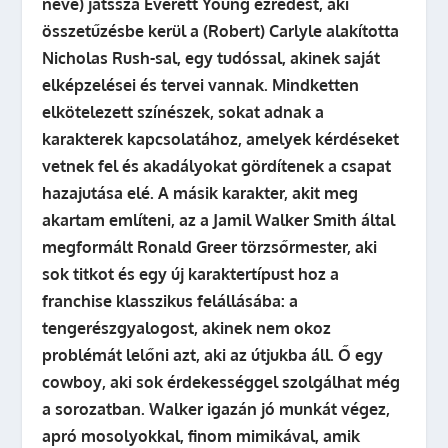
neve) játssza Everett Young ezredest, aki
összetűzésbe kerül a (Robert) Carlyle alakította
Nicholas Rush-sal, egy tudóssal, akinek saját
elképzelései és tervei vannak. Mindketten
elkötelezett színészek, sokat adnak a
karakterek kapcsolatához, amelyek kérdéseket
vetnek fel és akadályokat gördítenek a csapat
hazajutása elé. A másik karakter, akit meg
akartam említeni, az a Jamil Walker Smith által
megformált Ronald Greer törzsőrmester, aki
sok titkot és egy új karaktertípust hoz a
franchise klasszikus felállásába: a
tengerészgyalogost, akinek nem okoz
problémát lelőni azt, aki az útjukba áll. Ő egy
cowboy, aki sok érdekességgel szolgálhat még
a sorozatban. Walker igazán jó munkát végez,
apró mosolyokkal, finom mimikával, amik