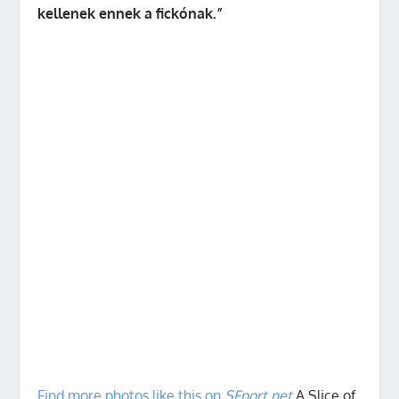
kellenek ennek a fickónak.”
Find more photos like this on
SFport.net
A Slice of