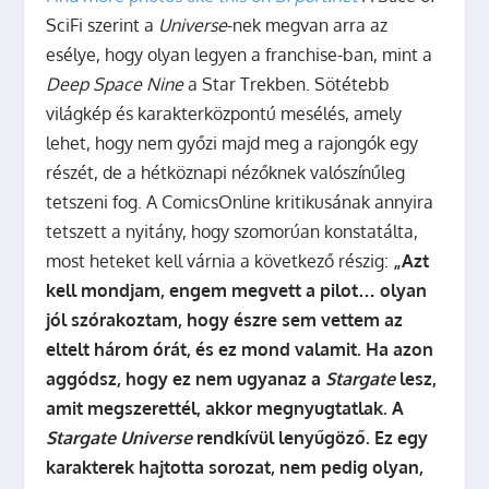
SciFi szerint a
Universe
-nek megvan arra az
esélye, hogy olyan legyen a franchise-ban, mint a
Deep Space Nine
a Star Trekben. Sötétebb
világkép és karakterközpontú mesélés, amely
lehet, hogy nem győzi majd meg a rajongók egy
részét, de a hétköznapi nézőknek valószínűleg
tetszeni fog. A ComicsOnline kritikusának annyira
tetszett a nyitány, hogy szomorúan konstatálta,
most heteket kell várnia a következő részig:
„Azt
kell mondjam, engem megvett a pilot… olyan
jól szórakoztam, hogy észre sem vettem az
eltelt három órát, és ez mond valamit. Ha azon
aggódsz, hogy ez nem ugyanaz a
Stargate
lesz,
amit megszerettél, akkor megnyugtatlak. A
Stargate Universe
rendkívül lenyűgöző. Ez egy
karakterek hajtotta sorozat, nem pedig olyan,