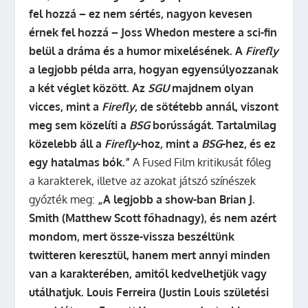
fel hozzá – ez nem sértés, nagyon kevesen
érnek fel hozzá – Joss Whedon mestere a sci-fin
belül a dráma és a humor mixelésének. A
Firefly
a legjobb példa arra, hogyan egyensúlyozzanak
a két véglet között. Az
SGU
majdnem olyan
vicces, mint a
Firefly
, de sötétebb annál, viszont
meg sem közelíti a
BSG
borússágát. Tartalmilag
közelebb áll a
Firefly
-hoz, mint a
BSG
-hez, és ez
egy hatalmas bók.”
A Fused Film kritikusát főleg
a karakterek, illetve az azokat játszó színészek
győzték meg:
„A legjobb a show-ban Brian J.
Smith (Matthew Scott főhadnagy), és nem azért
mondom, mert össze-vissza beszéltünk
twitteren keresztül, hanem mert annyi minden
van a karakterében, amitől kedvelhetjük vagy
utálhatjuk. Louis Ferreira (Justin Louis születési