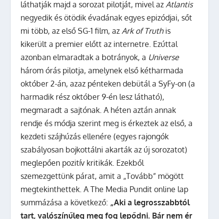
láthatják majd a sorozat pilotját, mivel az
Atlantis
negyedik és ötödik évadának egyes epizódjai, sőt
mi több, az első SG-1 film, az
Ark of Truth
is
kikerült a premier előtt az internetre. Ezúttal
azonban elmaradtak a botrányok, a
Universe
három órás pilotja, amelynek első kétharmada
október 2-án, azaz pénteken debütál a SyFy-on (a
harmadik rész október 9-én lesz látható),
megmaradt a sajtónak. A héten aztán annak
rendje és módja szerint meg is érkeztek az első, a
kezdeti szájhúzás ellenére (egyes rajongók
szabályosan bojkottálni akarták az új sorozatot)
meglepően pozitív kritikák. Ezekből
szemezgettünk párat, amit a „Tovább” mögött
megtekinthettek.
A The Media Pundit online lap
summázása a következő:
„Aki a legrosszabbtól
tart, valószínűleg meg fog lepődni. Bár nem ér