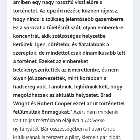
amiben egy nagy rosszfiú viszi előre a
történetet. Az epizód nézése közben rájössz,
hogy nincs is szükség jelentősebb gazemberre.
Ez a sorozat a túlélésről szól, olyan emberekre
koncentrál, akik szélsőséges helyzetbe
kerültek. Igen, sötétebb, és fiatalabbak a
szereplők, de mindettől csak dinamikusabb lett
a történet. Ezeket az embereket
belekényszerítették az ismeretlenbe, és nem
olyan jól szervezettek, mint korábban a
hadsereg volt. Tanulniuk, fejlődniük kell, hogy
megoldhassák az aktuális helyzetet. Brad
Wright és Robert Cooper ezzel az út történettel
felülmúlták önmagukat.”
Azért nem mindenki
volt teljes mértékben elájulva a
Universe
nyitányától. Bár összességében a Futon Critic
kritikusának is tetszett a pilot, kiemelt pár hibát,