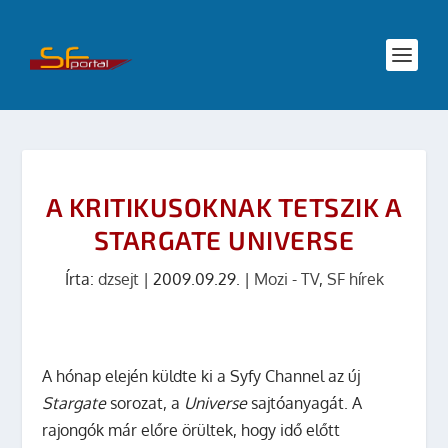
A KRITIKUSOKNAK TETSZIK A
STARGATE UNIVERSE
Írta:
dzsejt
|
2009.09.29.
|
Mozi - TV
,
SF hírek
A hónap elején küldte ki a Syfy Channel az új
Stargate
sorozat, a
Universe
sajtóanyagát. A
rajongók már előre örültek, hogy idő előtt