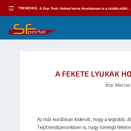
TRENDING:
A Star Trek: United terve hivatalosan is a stúdió előtt...
A FEKETE LYUKAK H
Írta:
Merras
Az már korábban kiderült, hogy a legtöbb, á
Tejútrendszerünkben is, nagy tömegű feketely