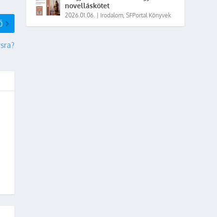
novelláskötet
2026.01.06.
|
Irodalom
,
SFPortal Könyvek
Ő
sra?