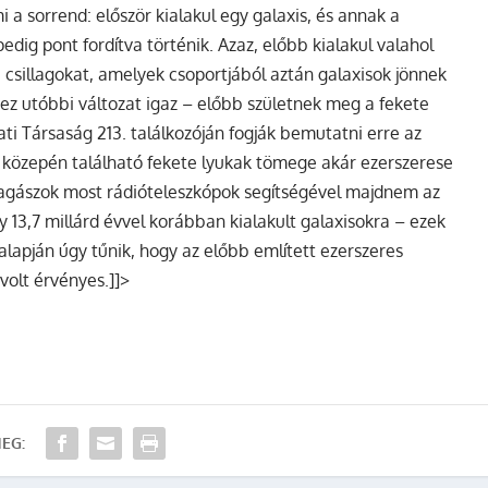
i a sorrend: először kialakul egy galaxis, és annak a
pedig pont fordítva történik. Azaz, előbb kialakul valahol
 csillagokat, amelyek csoportjából aztán galaxisok jönnek
gy ez utóbbi változat igaz – előbb születnek meg a fekete
ati Társaság 213. találkozóján fogják bemutatni erre az
ok közepén található fekete lyukak tömege akár ezerszerese
illagászok most rádióteleszkópok segítségével majdnem az
y 13,7 millárd évvel korábban kialakult galaxisokra – ezek
lapján úgy tűnik, hogy az előbb említett ezerszeres
olt érvényes.]]>
EG: