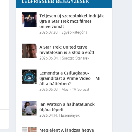
LEGFRISSEBB BEJEGYZÉSEK
Teljesen új szereplőkkel indítják
újra a Star Trek mozifilmes
univerzumát
2026.07.20.
|
Egyéb kategória
A Star Trek: United terve
hivatalosan is a stúdió előtt
2026.06.04.
|
Sorozat
,
Star Trek
Lemondta a Csillagkapu-
újraindítást a Prime Video – Mi
áll a háttérben?
2026.06.03.
|
Mozi - TV
,
Sorozat
Ian Watson a halhatatlanok
útjára lépett
2026.04.14.
|
Események
Megjelent A lándzsa hegye