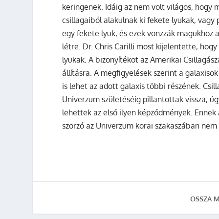
keringenek. Idáig az nem volt világos, hogy m
csillagaiból alakulnak ki fekete lyukak, vagy 
egy fekete lyuk, és ezek vonzzák magukhoz a
létre. Dr. Chris Carilli most kijelentette, ho
lyukak. A bizonyítékot az Amerikai Csillagász
állításra. A megfigyelések szerint a galaxis
is lehet az adott galaxis többi részének. Cs
Univerzum születéséig pillantottak vissza, úg
lehettek az első ilyen képződmények. Ennek a
szorzó az Univerzum korai szakaszában nem v
OSSZA M