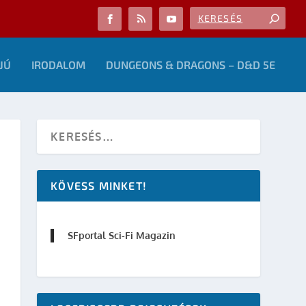
JÚ
IRODALOM
DUNGEONS & DRAGONS – D&D 5E
KÖVESS MINKET!
SFportal Sci-Fi Magazin