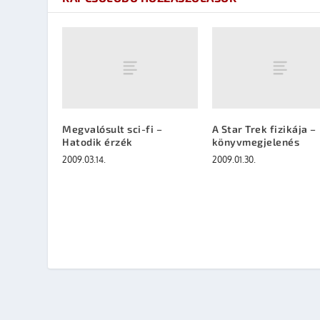
Megvalósult sci-fi –
A Star Trek fizikája –
Hatodik érzék
könyvmegjelenés
2009.03.14.
2009.01.30.