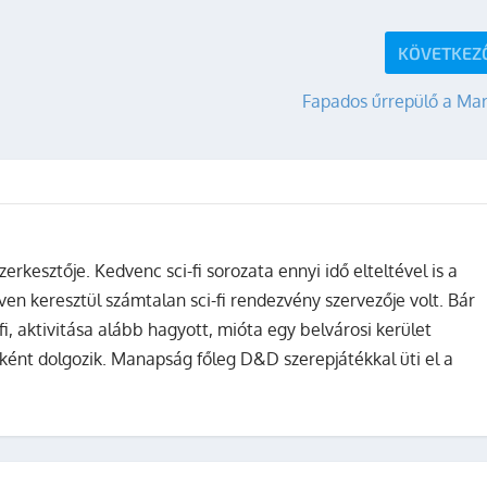
KÖVETKEZ
Fapados űrrepülő a Mar
zerkesztője. Kedvenc sci-fi sorozata ennyi idő elteltével is a
ven keresztül számtalan sci-fi rendezvény szervezője volt. Bár
fi, aktivitása alább hagyott, mióta egy belvárosi kerület
ként dolgozik. Manapság főleg D&D szerepjátékkal üti el a