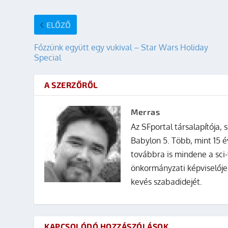
ELŐZŐ
Főzzünk együtt egy vukival – Star Wars Holiday
Special
A SZERZŐRŐL
Merras
Az SFportal társalapítója, s
Babylon 5. Több, mint 15 é
továbbra is mindene a sci-
önkormányzati képviselője
kevés szabadidejét.
KAPCSOLÓDÓ HOZZÁSZÓLÁSOK