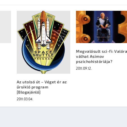
Megvalósult sci-fi: Valór
válhat Asimov
pszichohistóriája?
2011.09.12.
Az utolsó út – Véget ér az
űrsikló program
[Blogajánló]
2011.03.04.