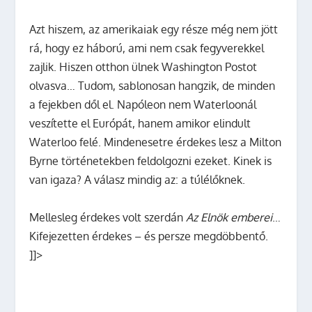
Azt hiszem, az amerikaiak egy része még nem jött
rá, hogy ez háború, ami nem csak fegyverekkel
zajlik. Hiszen otthon ülnek Washington Postot
olvasva… Tudom, sablonosan hangzik, de minden
a fejekben dől el. Napóleon nem Waterloonál
veszítette el Európát, hanem amikor elindult
Waterloo felé. Mindenesetre érdekes lesz a Milton
Byrne történetekben feldolgozni ezeket. Kinek is
van igaza? A válasz mindig az: a túlélőknek.
Mellesleg érdekes volt szerdán
Az Elnök emberei
…
Kifejezetten érdekes – és persze megdöbbentő.
]]>