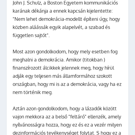
John J. Schulz, a Boston Egyetem kommunikációs
karának dékánja a ennek kapcsán kijelentette:
"Nem lehet demokrácia-modellt építeni úgy, hogy
közben aláássák egyik alapelvét, a szabad és
független sajtót".
Most azon gondolkodom, hogy mely esetben fog
meghalni a demokrácia. Amikor (titokban )
finanszírozott álcikkek jelennek meg, hogy hírül
adják egy teljesen más államformához szokott
országban, hogy mi is az a demokrácia, vagy ha ez
nem történik meg.
Aztán azon gondolkodom, hogy a lázadók között
vajon mekkora az a belső "feltáró" ellenzék, amely
nyílvánosságra hozza, hogy ez és ez a vezér milyen
dezinformációs tevékenységet folytat. S hogy ez a