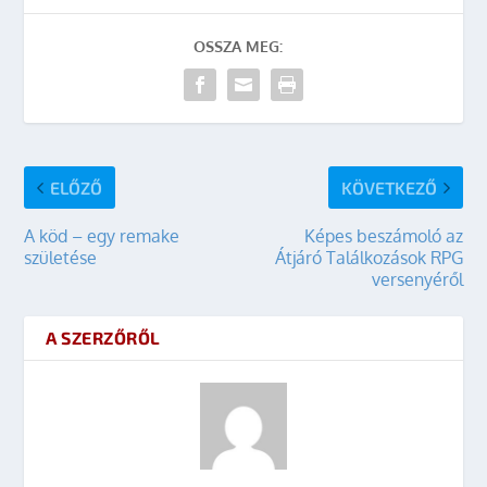
OSSZA MEG:
ELŐZŐ
KÖVETKEZŐ
A köd – egy remake
Képes beszámoló az
születése
Átjáró Találkozások RPG
versenyéről
A SZERZŐRŐL