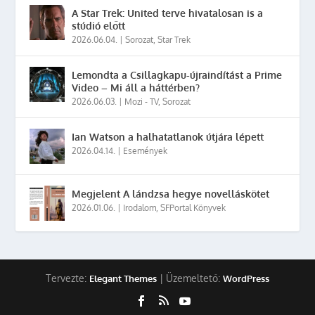
A Star Trek: United terve hivatalosan is a
stúdió előtt
2026.06.04.
|
Sorozat
,
Star Trek
Lemondta a Csillagkapu-újraindítást a Prime
Video – Mi áll a háttérben?
2026.06.03.
|
Mozi - TV
,
Sorozat
Ian Watson a halhatatlanok útjára lépett
2026.04.14.
|
Események
Megjelent A lándzsa hegye novelláskötet
2026.01.06.
|
Irodalom
,
SFPortal Könyvek
Tervezte:
| Üzemeltető:
Elegant Themes
WordPress