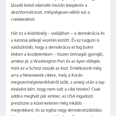
lázadó belső ellenzék miután leleplezte a
dezinformátorait, mélységesen elítéli ezt a
cselekedetet.
Hát ez a különbség – valójában – a demokrácia és
a katonai jellegű vezetés között. És ez nagyon is
valószínűsíti, hogy a demokrácia el fog bukni
ebben a küzdelemben – hiszen önmagát gyengíti,
amikor pl. a Washington Port és az ilyen vízfejek,
mint ez a Schulz osszák az észt. Emlékszünk még
arra a Newsweek cikkre, mely a Korán
megszentségtelenítéséről szólt, s amely után a lap
elnézést kért, hogy nem volt a cikk hiteles? Csak
addira meghalt pár ember, az USA ingadozó
presztizse a közel-keleten még inkább
megrokkant, és az egész nagy demokratizálódási