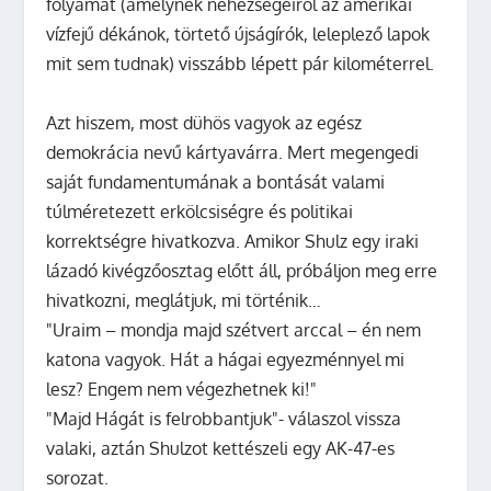
folyamat (amelynek nehézségeiről az amerikai
vízfejű dékánok, törtető újságírók, leleplező lapok
mit sem tudnak) visszább lépett pár kilométerrel.
Azt hiszem, most dühös vagyok az egész
demokrácia nevű kártyavárra. Mert megengedi
saját fundamentumának a bontását valami
túlméretezett erkölcsiségre és politikai
korrektségre hivatkozva. Amikor Shulz egy iraki
lázadó kivégzőosztag előtt áll, próbáljon meg erre
hivatkozni, meglátjuk, mi történik…
"Uraim – mondja majd szétvert arccal – én nem
katona vagyok. Hát a hágai egyezménnyel mi
lesz? Engem nem végezhetnek ki!"
"Majd Hágát is felrobbantjuk"- válaszol vissza
valaki, aztán Shulzot kettészeli egy AK-47-es
sorozat.