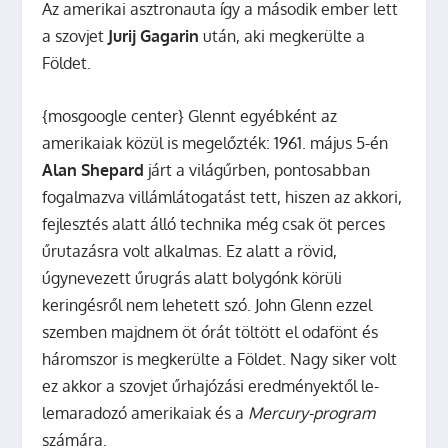
Az amerikai asztronauta így a második ember lett
a szovjet
Jurij Gagarin
után, aki megkerülte a
Földet.
{mosgoogle center}
Glennt egyébként az
amerikaiak közül is megelőzték: 1961. május 5-én
Alan Shepard
járt a világűrben, pontosabban
fogalmazva villámlátogatást tett, hiszen az akkori,
fejlesztés alatt álló technika még csak öt perces
űrutazásra volt alkalmas. Ez alatt a rövid,
úgynevezett űrugrás alatt bolygónk körüli
keringésről nem lehetett szó. John Glenn ezzel
szemben majdnem öt órát töltött el odafönt és
háromszor is megkerülte a Földet. Nagy siker volt
ez akkor a szovjet űrhajózási eredményektől le-
lemaradozó amerikaiak és a
Mercury-program
számára.