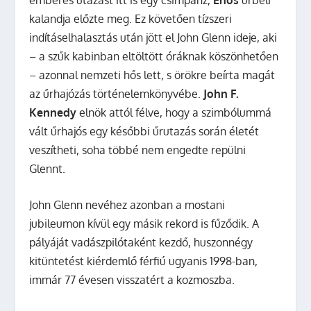
kalandja előzte meg. Ez követően tízszeri
indításelhalasztás után jött el John Glenn ideje, aki
– a szűk kabinban eltöltött óráknak köszönhetően
– azonnal nemzeti hős lett, s örökre beírta magát
az űrhajózás történelemkönyvébe.
John F.
Kennedy
elnök attól félve, hogy a szimbólummá
vált űrhajós egy későbbi űrutazás során életét
veszítheti, soha többé nem engedte repülni
Glennt.
John Glenn nevéhez azonban a mostani
jubileumon kívül egy másik rekord is fűződik. A
pályáját vadászpilótaként kezdő, huszonnégy
kitüntetést kiérdemlő férfiú ugyanis 1998-ban,
immár 77 évesen visszatért a kozmoszba.