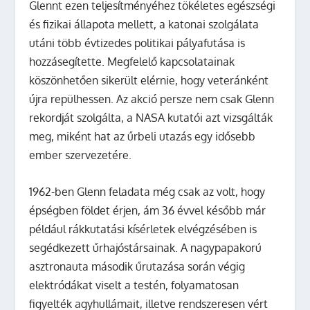
Glennt ezen teljesítményéhez tökéletes egészségi
és fizikai állapota mellett, a katonai szolgálata
utáni több évtizedes politikai pályafutása is
hozzásegítette. Megfelelő kapcsolatainak
köszönhetően sikerült elérnie, hogy veteránként
újra repülhessen. Az akció persze nem csak Glenn
rekordját szolgálta, a NASA kutatói azt vizsgálták
meg, miként hat az űrbeli utazás egy idősebb
ember szervezetére.
1962-ben Glenn feladata még csak az volt, hogy
épségben földet érjen, ám 36 évvel később már
például rákkutatási kísérletek elvégzésében is
segédkezett űrhajóstársainak. A nagypapakorú
asztronauta második űrutazása során végig
elektródákat viselt a testén, folyamatosan
figyelték agyhullámait, illetve rendszeresen vért