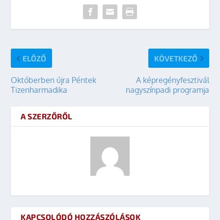
ELŐZŐ
KÖVETKEZŐ
Októberben újra Péntek
A képregényfesztivál
Tizenharmadika
nagyszínpadi programja
A SZERZŐRŐL
KAPCSOLÓDÓ HOZZÁSZÓLÁSOK