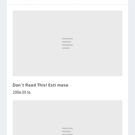
Don`t Read This! Esti mese
2006.05.16.