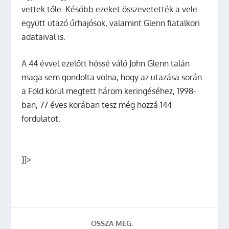
vettek tőle. Később ezeket összevetették a vele
együtt utazó űrhajósok, valamint Glenn fiatalkori
adataival is.
A 44 évvel ezelőtt hőssé váló John Glenn talán
maga sem gondolta volna, hogy az utazása során
a Föld körül megtett három keringéséhez, 1998-
ban, 77 éves korában tesz még hozzá 144
fordulatot.
]]>
OSSZA MEG: