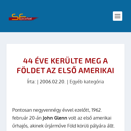
44 ÉVE KERÜLTE MEG A
FÖLDET AZ ELSŐ AMERIKAI
Írta:
|
2006.02.20.
|
Egyéb kategória
Pontosan negyvennégy évvel ezelőtt, 1962.
február 20-án
John Glenn
volt az első amerikai
űrhajós, akinek űrjárműve Föld körüli pályára állt.