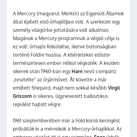
A Mercury (magyarul: Merkúr) az Egyesült Ãllamok
által épített első űrhajótípus volt. A szerkezet egy
személy világűrbe juttatására volt alkalmas.
Magának a Mercury-programnak a végső célja is
ez volt: űrhajós felküldése, illetve biztonságban
történő Földre hozása. A kísérleteket először
természetesen ember nélkül végezték. A kezdeti
sikerek után 1960-ban egy
Ham
nevű csimpánz
„tesztelte” az űrjárművet. Åt követte a már
említett Shepard, majd nem sokkal később
Virgil
Grissom
is sikeres, úgynevezett ballisztikus
repülést hajtott végre.
1961 szeptemberében már a Föld körüli keringést
próbálták ki a mérnökök a Mercury-űrhajókkal. Az
emberes utazást itt is egy csimpánz,
Enos
űrbéli