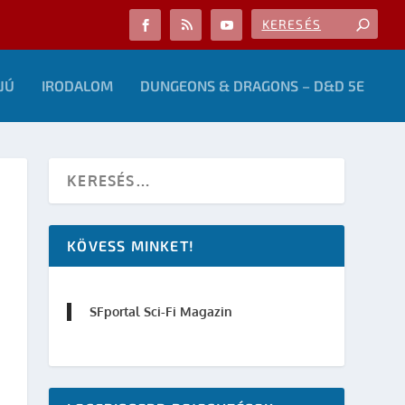
JÚ
IRODALOM
DUNGEONS & DRAGONS – D&D 5E
KÖVESS MINKET!
SFportal Sci-Fi Magazin