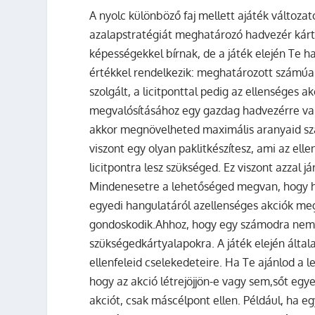
A nyolc különböző faj mellett ajáték változat
azalapstratégiát meghatározó hadvezér kárt
képességekkel bírnak, de a játék elején Te 
értékkel rendelkezik: meghatározott számúara
szolgált, a licitponttal pedig az ellenséges
megvalósításához egy gazdag hadvezérre van
akkor megnövelheted maximális aranyaid szá
viszont egy olyan paklitkészítesz, ami az ell
licitpontra lesz szükséged. Ez viszont azzal 
Mindenesetre a lehetőséged megvan, hogy had
egyedi hangulatáról azellenséges akciók meg
gondoskodik.Ahhoz, hogy egy számodra nem 
szükségedkártyalapokra. A játék elején által
ellenfeleid cselekedeteire. Ha Te ajánlod a l
hogy az akció létrejöjjön-e vagy sem,sőt eg
akciót, csak máscélpont ellen. Például, ha eg