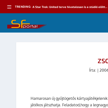
TRENDING:
A Star Trek: United terve hivatalosan is a stúdió előtt...
ZS
Írta:
|
2006
Hamarosan új gyűjtögetős kártyajátékjeleni
játékos játszhatja. Feladatod,hogy a legnag