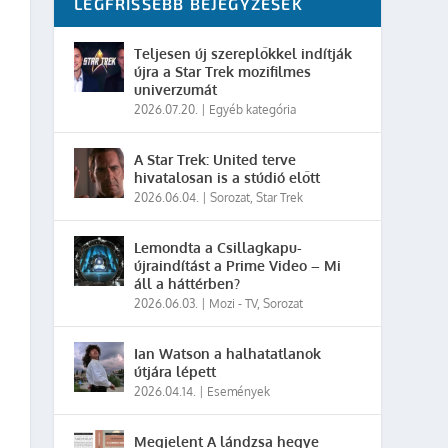
LEGFRISSEBB BEJEGYZÉSEK
Teljesen új szereplőkkel indítják
újra a Star Trek mozifilmes
univerzumát
2026.07.20.
|
Egyéb kategória
A Star Trek: United terve
hivatalosan is a stúdió előtt
2026.06.04.
|
Sorozat
,
Star Trek
Lemondta a Csillagkapu-
újraindítást a Prime Video – Mi
áll a háttérben?
2026.06.03.
|
Mozi - TV
,
Sorozat
Ian Watson a halhatatlanok
útjára lépett
2026.04.14.
|
Események
Megjelent A lándzsa hegye