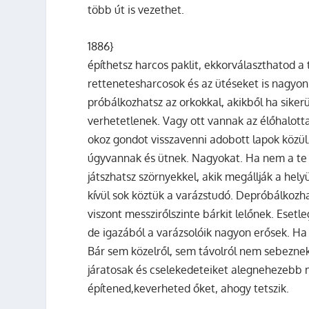
több út is vezethet.
1886}
építhetsz harcos paklit, ekkorválaszthatod a
rettenetesharcosok és az ütéseket is nagyon
próbálkozhatsz az orkokkal, akikből ha sike
verhetetlenek. Vagy ott vannak az élőhalott
okoz gondot visszavenni adobott lapok közül. 
úgyvannak és ütnek. Nagyokat. Ha nem a te
játszhatsz szörnyekkel, akik megállják a hely
kívül sok köztük a varázstudó. Depróbálkozha
viszont messzirőlszinte bárkit lelőnek. Esetl
de igazából a varázsolóik nagyon erősek. Ha
Bár sem közelről, sem távolról nem sebeznek
járatosak és cselekedeteiket alegnehezebb 
építened,keverheted őket, ahogy tetszik.