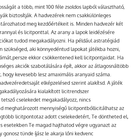
osságát a több, mint 100 féle zsoldos lapból választható,
yák biztosítják. A hadvezérek nem csakkülönleges
határozhatod meg kezdőértékeit is. Minden hadvezér két
nnyal és licitponttal. Az arany a lapok leidézésére
 akciókat tudod megakadályozni. Ha például astratégiád
 szükséged, aki könnyedéntud lapokat játékba hozni,
mát,persze ekkor csökkentened kell licitpontjaidat. Ha
enséges akciók szabotálására épít, akkor az átlagosnáltöbb
jár, hogy kevesebb lesz amaximális aranyaid száma.
vezéredetsaját elképzelésed szerint alakítsd. A játék
akadályozására kialakított licitrendszer
tetsző cselekedet megakadályozz, nincs
ad meghatározott mennyiségű licitpontbóllicitálhatsz az
egtöbb licitpontotaz adott cselekedetért, Te döntheted el,
yes esetekben Te magad hajthatod végre ugyanazt az
y gonosz tünde íjász le akarja lőni kedvenc