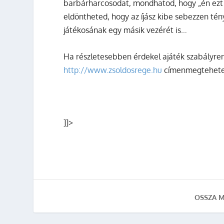
barbárharcosodat, mondhatod, hogy „én ezt a
eldöntheted, hogy az íjász kibe sebezzen tény
játékosának egy másik vezérét is…
Ha részletesebben érdekel ajáték szabályre
http://www.zsoldosrege.hu
címenmegtehete
]]>
OSSZA M