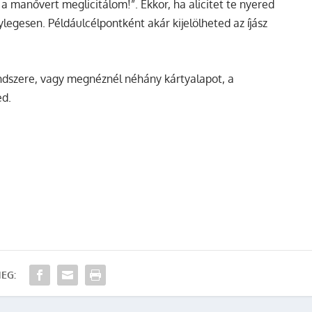
 manővert meglicitálom!”. Ekkor, ha alicitet te nyered
legesen. Példáulcélpontként akár kijelölheted az íjász
ndszere, vagy megnéznél néhány kártyalapot, a
d.
EG: