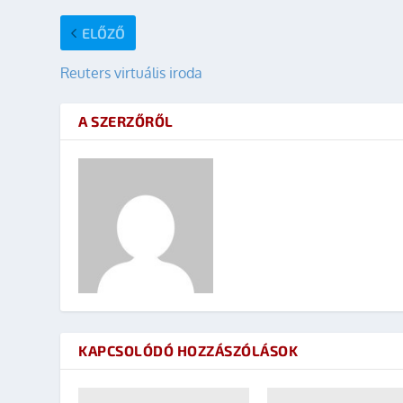
ELŐZŐ
Reuters virtuális iroda
A SZERZŐRŐL
KAPCSOLÓDÓ HOZZÁSZÓLÁSOK