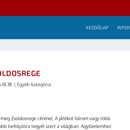
KEZDŐLAP
INTER
OLDOSREGE
.10.18.
|
Egyéb kategória
k meg Zsoldosrege címmel. A játékot három vagy több
yobb befolyásra tegyél szert a világban. Agyőzelemhez