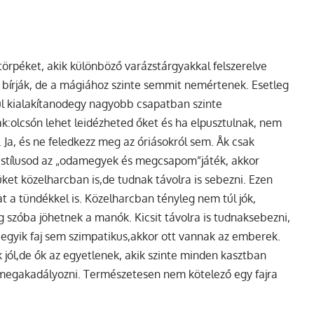
 törpéket, akik különböző varázstárgyakkal felszerelve
 bírják, de a mágiához szinte semmit nemértenek. Esetleg
rül kialakítanodegy nagyobb csapatban szinte
ak:olcsón lehet leidézheted őket és ha elpusztulnak, nem
Ja, és ne feledkezz meg az óriásokról sem. Åk csak
 stílusod az „odamegyek és megcsapom”játék, akkor
üket közelharcban is,de tudnak távolra is sebezni. Ezen
t a tündékkel is. Közelharcban tényleg nem túl jók,
eg szóba jöhetnek a manók. Kicsit távolra is tudnaksebezni,
 egyik faj sem szimpatikus,akkor ott vannak az emberek.
 jól,de ők az egyetlenek, akik szinte minden kasztban
megakadályozni. Természetesen nem kötelező egy fajra