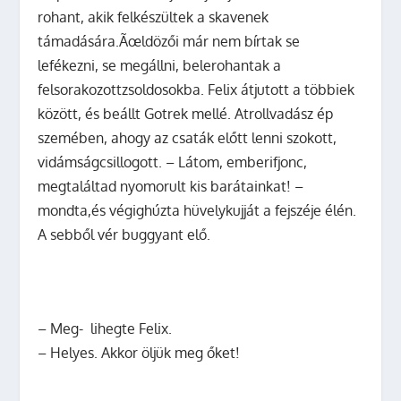
rohant, akik felkészültek a skavenek
támadására.Ãœldözői már nem bírtak se
lefékezni, se megállni, belerohantak a
felsorakozottzsoldosokba. Felix átjutott a többiek
között, és beállt Gotrek mellé. Atrollvadász ép
szemében, ahogy az csaták előtt lenni szokott,
vidámságcsillogott. – Látom, emberifjonc,
megtaláltad nyomorult kis barátainkat! –
mondta,és végighúzta hüvelykujját a fejszéje élén.
A sebből vér buggyant elő.
– Meg-
lihegte Felix.
– Helyes. Akkor öljük meg őket!