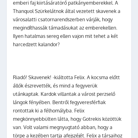
emberi faj kiirtásáratörő patkányemberekkel. A
Thanquol Szürkelátnok által vezetett skavenek a
városalatti csatornarendszerben várják, hogy
megindíthassák támadásukat az emberekellen.
Ilyen hatalmas sereg ellen vajon mit tehet a két
harcedzett kalandor?
Riadó! Skavenek! -kiáltotta Felix. A kocsma előtt
állók észrevették, és mind a fegyverük
utánkaptak. Kardok villantak a várost perzselő
lángok fényében. Bentről fegyveresférfiak
rontottak ki a félhomályba. Felix
megkönnyebbülten látta, hogy Gotrekis közöttük
van. Volt valami megnyugtató abban, hogy a
törpe a kezében tartja afejszéjét. Felix a társaihoz