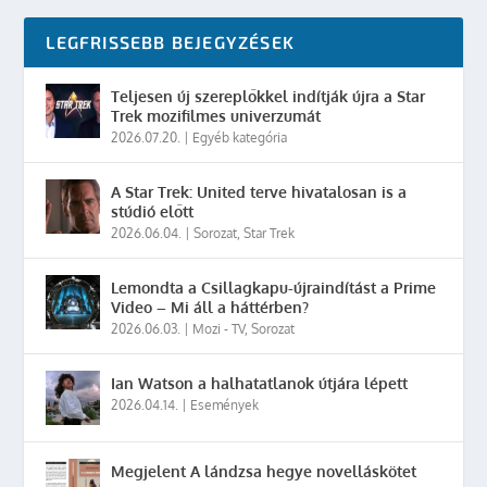
LEGFRISSEBB BEJEGYZÉSEK
Teljesen új szereplőkkel indítják újra a Star
Trek mozifilmes univerzumát
2026.07.20.
|
Egyéb kategória
A Star Trek: United terve hivatalosan is a
stúdió előtt
2026.06.04.
|
Sorozat
,
Star Trek
Lemondta a Csillagkapu-újraindítást a Prime
Video – Mi áll a háttérben?
2026.06.03.
|
Mozi - TV
,
Sorozat
Ian Watson a halhatatlanok útjára lépett
2026.04.14.
|
Események
Megjelent A lándzsa hegye novelláskötet