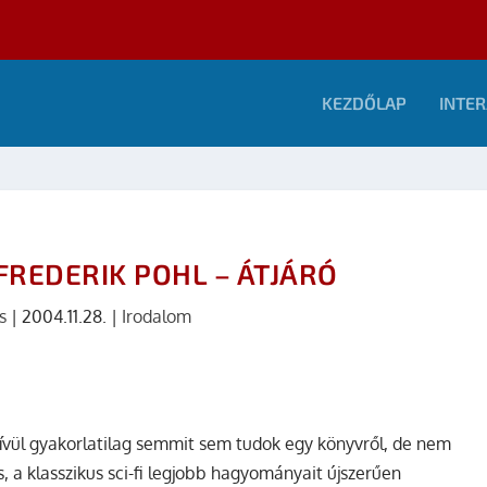
KEZDŐLAP
INTER
FREDERIK POHL – ÁTJÁRÓ
s
|
2004.11.28.
|
Irodalom
kívül gyakorlatilag semmit sem tudok egy könyvről, de nem
 a klasszikus sci-fi legjobb hagyományait újszerűen