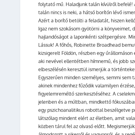
folytató mű. Haladjunk talán kívülről befelé
talán nincs is neki, a hátsó borítón lévő is
Azért a borító betölti a feladatát, hiszen ke
Igaz nem szokásom gyötörni a könyveimet, 
hajlandóságot a laponkénti szétpergésre. M
Lássuk! A főhős, Robinette Broadhead bemu
kizsigerelt Földön, részben egy űrállomáson 
aki nevével ellentétben hímnemű, és jobb sze
elbeszélésén keresztül ismerjük a történteke
Egyszerűen minden személyes, semmi sem tár
akinek mindenhez fűződik valamilyen érzése, é
figyelemreméltó szerkesztéséhez. A cselekmé
jelenben és a múltban, mindkettő fókuszában 
egy pszichoanalitikus robottal beszélgetve p
látszólag mindent elért az életben, amit vala
közben tárul fel az olvasó előtt. Megismerjü
álmodozott a sikerről és vagyonról, és a reg