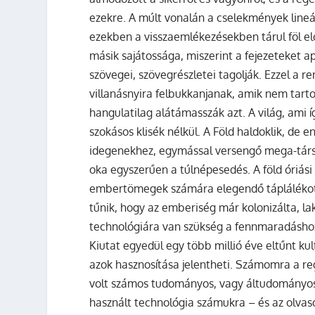
ezekre. A múlt vonalán a cselekmények lineár
ezekben a visszaemlékezésekben tárul föl elő
másik sajátossága, miszerint a fejezeteket 
szövegei, szövegrészletei tagolják. Ezzel a r
villanásnyira felbukkanjanak, amik nem tar
hangulatilag alátámasszák azt. A világ, ami í
szokásos klisék nélkül. A Föld haldoklik, de
idegenekhez, egymással versengő mega-társ
oka egyszerűen a túlnépesedés. A föld óriási 
embertömegek számára elegendő táplálékot l
tűnik, hogy az emberiség már kolonizálta, la
technológiára van szükség a fennmaradásho
Kiutat egyedül egy több millió éve eltűnt kult
azok hasznosítása jelentheti. Számomra a re
volt számos tudományos, vagy áltudományos 
használt technológia számukra – és az olvasó