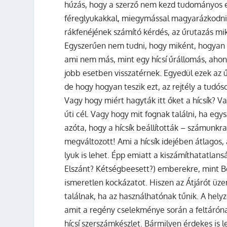
húzás, hogy a szerző nem kezd tudományos el
féreglyukakkal, miegymással magyarázkodni, 
rákfenéjének számító kérdés, az űrutazás mi
Egyszerűen nem tudni, hogy miként, hogyan és
ami nem más, mint egy hícsí űrállomás, ahon
jobb esetben visszatérnek. Egyedül ezek az 
de hogy hogyan teszik ezt, az rejtély a tud
Vagy hogy miért hagyták itt őket a hícsík? V
úti cél. Vagy hogy mit fognak találni, ha egy
azóta, hogy a hícsík beállították – számunkr
megváltozott! Ami a hícsík idejében átlagos,
lyuk is lehet. Épp emiatt a kiszámíthatatla
Elszánt? Kétségbeesett?) emberekre, mint B
ismeretlen kockázatot. Hiszen az Átjárót üze
találnak, ha az használhatónak tűnik. A helyze
amit a regény cselekménye során a feltáróna
hícsí szerszámkészlet. Bármilyen érdekes is l