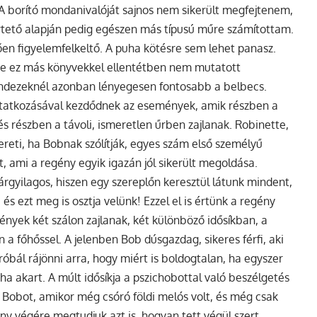
! A borító mondanivalóját sajnos nem sikerült megfejtenem,
mertető alapján pedig egészen más típusú műre számítottam.
llően figyelemfelkeltő. A puha kötésre sem lehet panasz.
de ez más könyvekkel ellentétben nem mutatott
indezeknél azonban lényegesen fontosabb a belbecs.
tatkozásával kezdődnek az események, amik részben a
és részben a távoli, ismeretlen űrben zajlanak. Robinette,
reti, ha Bobnak szólítják, egyes szám első személyű
t, ami a regény egyik igazán jól sikerült megoldása.
gyilagos, hiszen egy szereplőn keresztül látunk mindent,
s ezt meg is osztja velünk! Ezzel el is értünk a regény
nyek két szálon zajlanak, két különböző idősíkban, a
a főhőssel. A jelenben Bob dúsgazdag, sikeres férfi, aki
róbál rájönni arra, hogy miért is boldogtalan, ha egyszer
ha akart. A múlt idősíkja a pszichobottal való beszélgetés
k Bobot, amikor még csóró földi melós volt, és még csak
ény végére megtudjuk azt is, hogyan tett végül szert