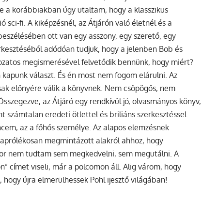
ire a korábbiakban úgy utaltam, hogy a klasszikus
sci-fi. A kiképzésnél, az Átjárón való életnél és a
beszélésében ott van egy asszony, egy szerető, egy
erkesztéséből adódóan tudjuk, hogy a jelenben Bob és
okozatos megismerésével felvetődik bennünk, hogy miért?
 kapunk választ. És én most nem fogom elárulni. Az
, csak előnyére válik a könyvnek. Nem csöpögős, nem
Összegezve, az Átjáró egy rendkívül jó, olvasmányos könyv,
nt számtalan eredeti ötlettel és briliáns szerkesztéssel.
cem, az a főhős személye. Az alapos elemzésnek
 aprólékosan megmintázott alakról ahhoz, hogy
or nem tudtam sem megkedvelni, sem megutálni. A
n” címet viseli, már a polcomon áll. Alig várom, hogy
 hogy újra elmerülhessek Pohl ijesztő világában!