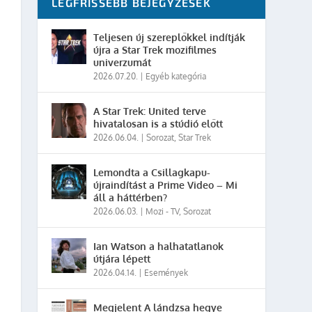
LEGFRISSEBB BEJEGYZÉSEK
Teljesen új szereplőkkel indítják
újra a Star Trek mozifilmes
univerzumát
2026.07.20.
|
Egyéb kategória
A Star Trek: United terve
hivatalosan is a stúdió előtt
2026.06.04.
|
Sorozat
,
Star Trek
Lemondta a Csillagkapu-
újraindítást a Prime Video – Mi
áll a háttérben?
2026.06.03.
|
Mozi - TV
,
Sorozat
Ian Watson a halhatatlanok
útjára lépett
2026.04.14.
|
Események
Megjelent A lándzsa hegye