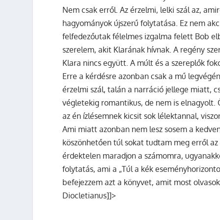
Nem csak erről. Az érzelmi, lelki szál az, am
hagyományok újszerű folytatása. Ez nem akció 
felfedezőutak félelmes izgalma felett Bob el
szerelem, akit Klarának hívnak. A regény sz
Klara nincs együtt. A múlt és a szereplők f
Erre a kérdésre azonban csak a mű legvégén
érzelmi szál, talán a narráció jellege miatt
végletekig romantikus, de nem is elnagyolt. 
az én ízlésemnek kicsit sok lélektannal, viszo
Ami miatt azonban nem lesz sosem a kedven
köszönhetően túl sokat tudtam meg erről az
érdektelen maradjon a számomra, ugyanakk
folytatás, ami a „Túl a kék eseményhorizonto
befejezzem azt a könyvet, amit most olvasok,
Diocletianus]]>