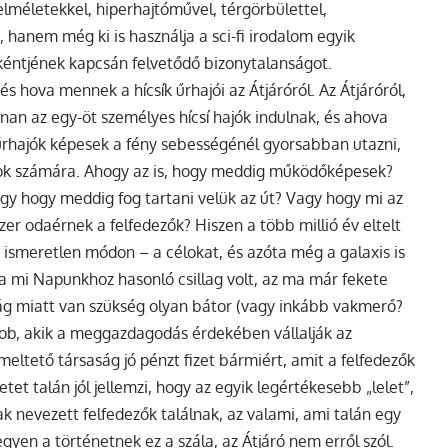
méletekkel, hiperhajtóművel, térgörbülettel,
hanem még ki is használja a sci-fi irodalom egyik
kéntjének kapcsán felvetődő bizonytalanságot.
 hova mennek a hícsík űrhajói az Átjáróról. Az Átjáróról,
nan az egy-öt személyes hícsí hajók indulnak, és ahova
űrhajók képesek a fény sebességénél gyorsabban utazni,
ósok számára. Ahogy az is, hogy meddig működőképesek?
agy hogy meddig fog tartani velük az út? Vagy hogy mi az
szer odaérnek a felfedezők? Hiszen a több millió év eltelt
a ismeretlen módon – a célokat, és azóta még a galaxis is
 a mi Napunkhoz hasonló csillag volt, az ma már fekete
nság miatt van szükség olyan bátor (vagy inkább vakmerő?
ob, akik a meggazdagodás érdekében vállalják az
meltető társaság jó pénzt fizet bármiért, amit a felfedezők
tet talán jól jellemzi, hogy az egyik legértékesebb „lelet”,
k nevezett felfedezők találnak, az valami, ami talán egy
egyen a történetnek ez a szála, az Átjáró nem erről szól.