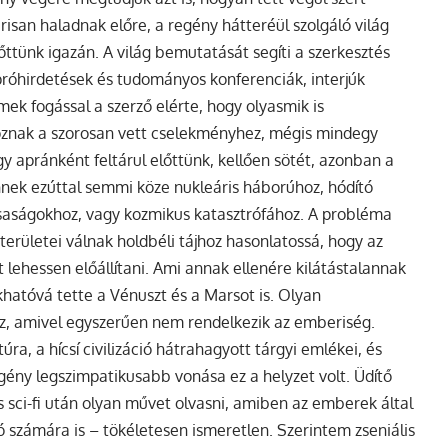
isan haladnak előre, a regény hátteréül szolgáló világ
ttünk igazán. A világ bemutatását segíti a szerkesztés
apróhirdetések és tudományos konferenciák, interjúk
emek fogással a szerző elérte, hogy olyasmik is
toznak a szorosan vett cselekményhez, mégis mindegy
gy apránként feltárul előttünk, kellően sötét, azonban a
 ennek ezúttal semmi köze nukleáris háborúhoz, hódító
aságokhoz, vagy kozmikus katasztrófához. A probléma
területei válnak holdbéli tájhoz hasonlatossá, hogy az
ehessen előállítani. Ami annak ellenére kilátástalannak
khatóvá tette a Vénuszt és a Marsot is. Olyan
z, amivel egyszerűen nem rendelkezik az emberiség.
úra, a hícsí civilizáció hátrahagyott tárgyi emlékei, és
gény legszimpatikusabb vonása ez a helyzet volt. Üdítő
sci-fi után olyan művet olvasni, amiben az emberek által
 számára is – tökéletesen ismeretlen. Szerintem zseniális