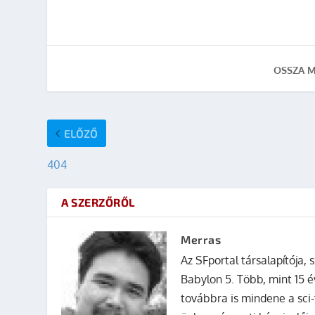
OSSZA M
ELŐZŐ
404
A SZERZŐRŐL
Merras
Az SFportal társalapítója, s
Babylon 5. Több, mint 15 é
továbbra is mindene a sci-