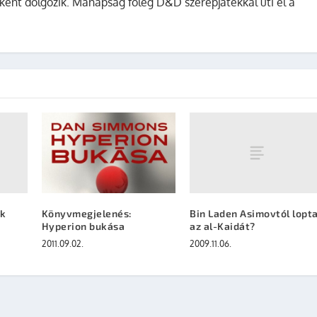
ként dolgozik. Manapság főleg D&D szerepjátékkal üti el a
ek
Bin Laden Asimovtól lopt
Könyvmegjelenés:
az al-Kaidát?
Hyperion bukása
2009.11.06.
2011.09.02.