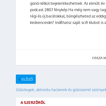
gond nélkül bejelentkezhetnek. Az elmúlt év
podcast 2807 fénykép Ha még nem vagy tag –
régi és új barátokkal, böngészheted az eddigi
kedvenceidet! Indíthatsz saját scifi klubot is 
OSSZA M
ELŐZŐ
Gőzütegek, aktivista hackerek és gülüszemű szörnye
A SZERZŐRŐL