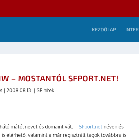
KEZDŐLAP
INTER
IW – MOSTANTÓL SFPORT.NET!
s
|
2008.08.13.
|
SF hírek
i háló mától nevet és domaint vált –
SFport.net
néven és
 is elérhető, valamint a már regisztrált tagok továbbra is