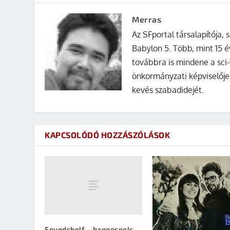
Merras
Az SFportal társalapítója, s
Babylon 5. Több, mint 15 é
továbbra is mindene a sci-
önkormányzati képviselője
kevés szabadidejét.
KAPCSOLÓDÓ HOZZÁSZÓLÁSOK
Soundshelf – hangospolc