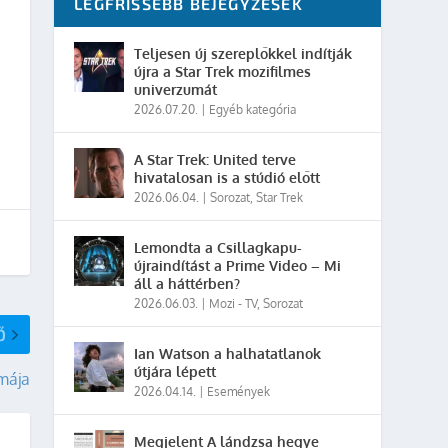
LEGFRISSEBB BEJEGYZÉSEK
Teljesen új szereplőkkel indítják
újra a Star Trek mozifilmes
univerzumát
2026.07.20.
|
Egyéb kategória
A Star Trek: United terve
hivatalosan is a stúdió előtt
2026.06.04.
|
Sorozat
,
Star Trek
Lemondta a Csillagkapu-
újraindítást a Prime Video – Mi
áll a háttérben?
2026.06.03.
|
Mozi - TV
,
Sorozat
Ő
Ian Watson a halhatatlanok
útjára lépett
mája
2026.04.14.
|
Események
Megjelent A lándzsa hegye