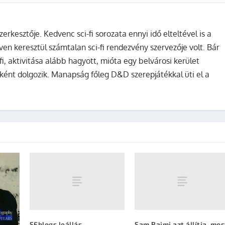
zerkesztője. Kedvenc sci-fi sorozata ennyi idő elteltével is a
ven keresztül számtalan sci-fi rendezvény szervezője volt. Bár
fi, aktivitása alább hagyott, mióta egy belvárosi kerület
ként dolgozik. Manapság főleg D&D szerepjátékkal üti el a
SFblogs leállás
Sam Raimi azt állítja, mos