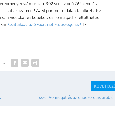
 eredményei számokban: 302 sci-fi videó 264 zene és
 csatlakozz most! Az SFport.net oldalán találkozhatsz
 scifi videókat és képeket, és Te magad is feltöltheted
akár.
Csatlakozz az SFport.net közösségéhez!
]]>
EG:
KÖVETKEZ
k
Esszé: Vonnegut és az önbesorolás problé