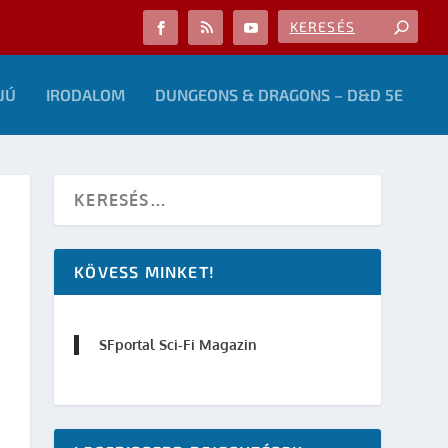
JÚ
IRODALOM
DUNGEONS & DRAGONS – D&D 5E
KÖVESS MINKET!
SFportal Sci-Fi Magazin