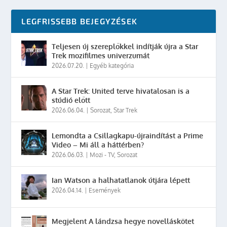
LEGFRISSEBB BEJEGYZÉSEK
Teljesen új szereplőkkel indítják újra a Star
Trek mozifilmes univerzumát
2026.07.20.
|
Egyéb kategória
A Star Trek: United terve hivatalosan is a
stúdió előtt
2026.06.04.
|
Sorozat
,
Star Trek
Lemondta a Csillagkapu-újraindítást a Prime
Video – Mi áll a háttérben?
2026.06.03.
|
Mozi - TV
,
Sorozat
Ian Watson a halhatatlanok útjára lépett
2026.04.14.
|
Események
Megjelent A lándzsa hegye novelláskötet