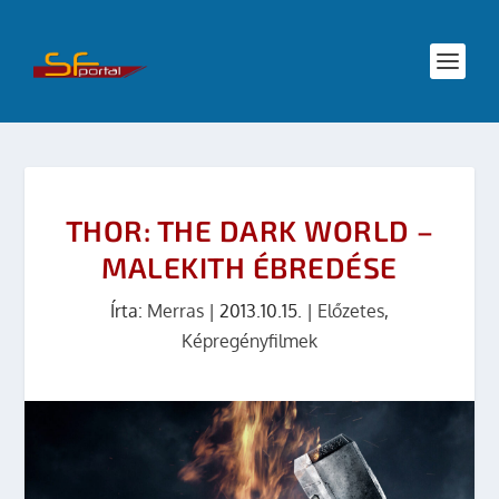
THOR: THE DARK WORLD –
MALEKITH ÉBREDÉSE
Írta:
Merras
|
2013.10.15.
|
Előzetes
,
Képregényfilmek