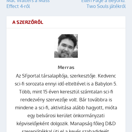
Mac Walters a Mass
Ellen Page a Beyond:
Effect 4-ről
Two Souls játékról
A SZERZŐRŐL
Merras
Az SFportal társalapítója, szerkesztője. Kedvenc
sci-fi sorozata ennyi idő elteltével is a Babylon 5.
Több, mint 15 éven keresztül számtalan sci-fi
rendezvény szervezője volt. Bár továbbra is
mindene a sci-fi, aktivitása alább hagyott, mióta
egy belvárosi kerület önkormányzati
képviselőjeként dolgozik. Manapság főleg D&D
szerepjátékkal üti el a kevés szabadidejét.