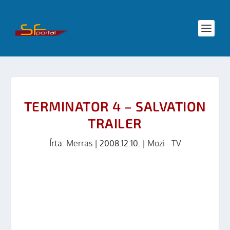
TERMINATOR 4 – SALVATION
TRAILER
Írta:
Merras
|
2008.12.10.
|
Mozi - TV