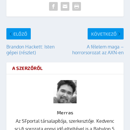
ELŐZŐ
KÖVETKEZŐ
Brandon Hackett: Isten
A félelem maga –
gépei (részlet)
horrorsorozat az AXN-en
A SZERZŐRŐL
Merras
Az SFportal társalapítója, szerkesztője. Kedvenc
sci-fi sorozata ennyi idő elteltével is a Babylon 5.