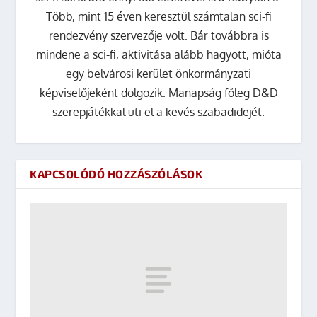
Több, mint 15 éven keresztül számtalan sci-fi
rendezvény szervezője volt. Bár továbbra is
mindene a sci-fi, aktivitása alább hagyott, mióta
egy belvárosi kerület önkormányzati
képviselőjeként dolgozik. Manapság főleg D&D
szerepjátékkal üti el a kevés szabadidejét.
KAPCSOLÓDÓ HOZZÁSZÓLÁSOK