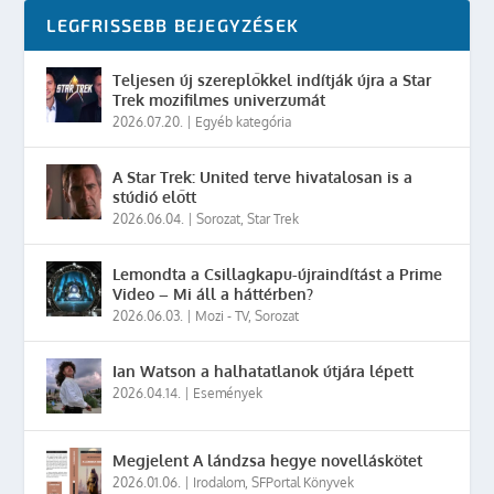
LEGFRISSEBB BEJEGYZÉSEK
Teljesen új szereplőkkel indítják újra a Star
Trek mozifilmes univerzumát
2026.07.20.
|
Egyéb kategória
A Star Trek: United terve hivatalosan is a
stúdió előtt
2026.06.04.
|
Sorozat
,
Star Trek
Lemondta a Csillagkapu-újraindítást a Prime
Video – Mi áll a háttérben?
2026.06.03.
|
Mozi - TV
,
Sorozat
Ian Watson a halhatatlanok útjára lépett
2026.04.14.
|
Események
Megjelent A lándzsa hegye novelláskötet
2026.01.06.
|
Irodalom
,
SFPortal Könyvek