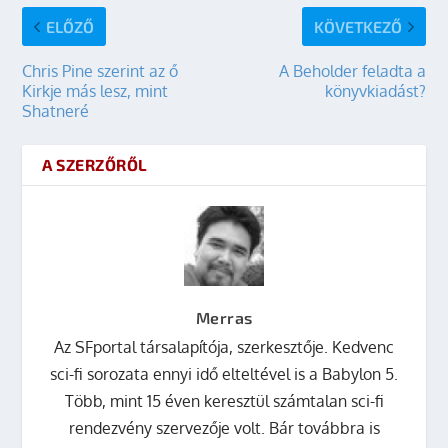
ELŐZŐ
KÖVETKEZŐ
Chris Pine szerint az ő
A Beholder feladta a
Kirkje más lesz, mint
könyvkiadást?
Shatneré
A SZERZŐRŐL
Merras
Az SFportal társalapítója, szerkesztője. Kedvenc
sci-fi sorozata ennyi idő elteltével is a Babylon 5.
Több, mint 15 éven keresztül számtalan sci-fi
rendezvény szervezője volt. Bár továbbra is