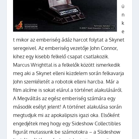
ü
n
k
e
t mikor az emberiség ádáz harcot folytat a Skynet
seregeivel. Az emberiség vezetője John Connor,
kihez egy kisebb felkelő csapat csatlakozik.
Marcus Wrighttal is a felkelők között ismerkedik
meg aki a Skynet elleni küzdelem során felkavarja
John szemléletét a robotok elleni harcba. Már a
film alcíme is sokat elárul a történet alakulásáról.
A Megváltás az egész emberiség számára egy
második esélyt jelent! A történet alakulása során
megtudjuk mi az apokalipszis igazi oka. Elsőként
engedjétek meg hogy egy Sideshow Collectibles
figurát mutassunk be számotokra – a Slideshow