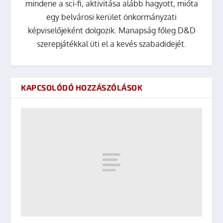
mindene a sci-fi, aktivitása alább hagyott, mióta
egy belvárosi kerület önkormányzati
képviselőjeként dolgozik. Manapság főleg D&D
szerepjátékkal üti el a kevés szabadidejét.
KAPCSOLÓDÓ HOZZÁSZÓLÁSOK