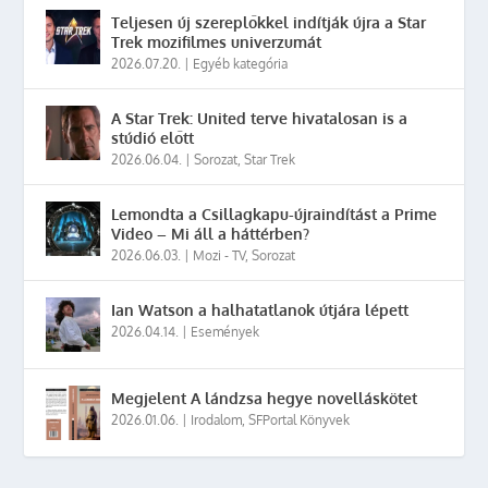
Teljesen új szereplőkkel indítják újra a Star
Trek mozifilmes univerzumát
2026.07.20.
|
Egyéb kategória
A Star Trek: United terve hivatalosan is a
stúdió előtt
2026.06.04.
|
Sorozat
,
Star Trek
Lemondta a Csillagkapu-újraindítást a Prime
Video – Mi áll a háttérben?
2026.06.03.
|
Mozi - TV
,
Sorozat
Ian Watson a halhatatlanok útjára lépett
2026.04.14.
|
Események
Megjelent A lándzsa hegye novelláskötet
2026.01.06.
|
Irodalom
,
SFPortal Könyvek