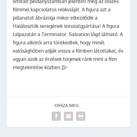
limitált példányszámban jelenteti meg az összes
filmmel kapcsolatos relikviáját. A figura azt a
pillanatot ábrázolja mikor elkezdődik a
Halálosztók seregének sorozatgyártása! A figura
talpazatán a Terminator: Salvation lógó látható. A
figura alkotói arra törekedtek, hogy minél
valósághűben adják vissza a filmben látottakat, és
ugyan azok az érzések törjenek ránk mint a film
megtekintése közben.]]>
OSSZA MEG: