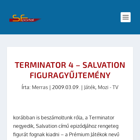
TERMINATOR 4 – SALVATION
FIGURAGYŰJTEMÉNY
Írta:
Merras
|
2009.03.09.
|
Játék
,
Mozi - TV
korábban is beszámoltunk róla, a Terminator
negyedik, Salvation című epizódjához rengeteg
figurát fognak kiadni – a Prémium Játékok nevű