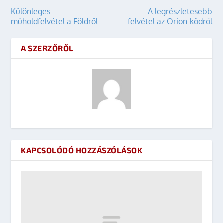
Különleges
A legrészletesebb
műholdfelvétel a Földről
felvétel az Orion-ködről
A SZERZŐRŐL
KAPCSOLÓDÓ HOZZÁSZÓLÁSOK