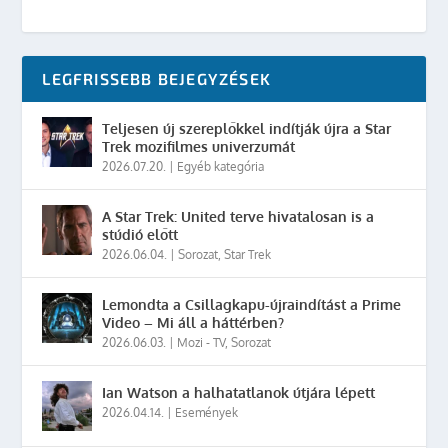
LEGFRISSEBB BEJEGYZÉSEK
Teljesen új szereplőkkel indítják újra a Star
Trek mozifilmes univerzumát
2026.07.20.
|
Egyéb kategória
A Star Trek: United terve hivatalosan is a
stúdió előtt
2026.06.04.
|
Sorozat
,
Star Trek
Lemondta a Csillagkapu-újraindítást a Prime
Video – Mi áll a háttérben?
2026.06.03.
|
Mozi - TV
,
Sorozat
Ian Watson a halhatatlanok útjára lépett
2026.04.14.
|
Események