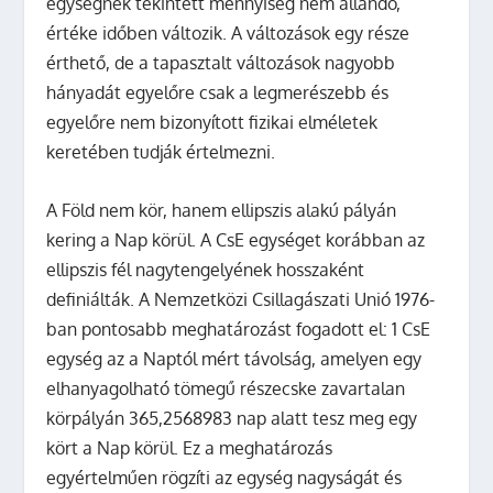
egységnek tekintett mennyiség nem állandó,
értéke időben változik. A változások egy része
érthető, de a tapasztalt változások nagyobb
hányadát egyelőre csak a legmerészebb és
egyelőre nem bizonyított fizikai elméletek
keretében tudják értelmezni.
A Föld nem kör, hanem ellipszis alakú pályán
kering a Nap körül. A CsE egységet korábban az
ellipszis fél nagytengelyének hosszaként
definiálták. A Nemzetközi Csillagászati Unió 1976-
ban pontosabb meghatározást fogadott el: 1 CsE
egység az a Naptól mért távolság, amelyen egy
elhanyagolható tömegű részecske zavartalan
körpályán 365,2568983 nap alatt tesz meg egy
kört a Nap körül. Ez a meghatározás
egyértelműen rögzíti az egység nagyságát és