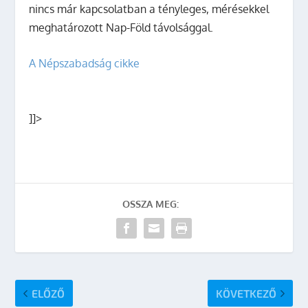
nincs már kapcsolatban a tényleges, mérésekkel
meghatározott Nap-Föld távolsággal.
A Népszabadság cikke
]]>
OSSZA MEG:
ELŐZŐ
KÖVETKEZŐ