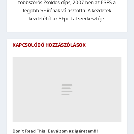
többszörös Zsoldos-díjas, 2007-ben az ESFS a
legjobb SF írónak választotta. A kezdetek
kezdetétől az SFportal szerkesztője.
KAPCSOLÓDÓ HOZZÁSZÓLÁSOK
Don`t Read This! Beváltom az ígéretem!!!