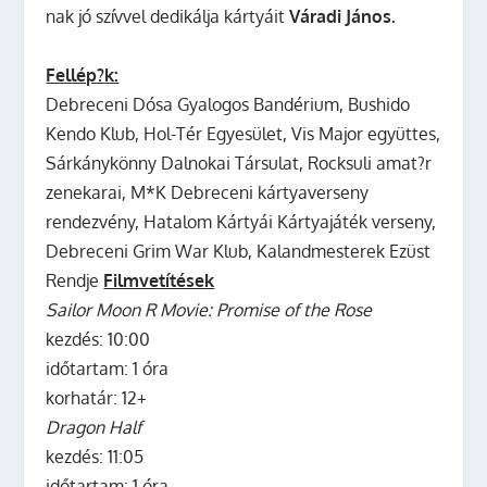
nak jó szívvel dedikálja kártyáit
Váradi János.
Fellép?k:
Debreceni Dósa Gyalogos Bandérium, Bushido
Kendo Klub, Hol-Tér Egyesület, Vis Major együttes,
Sárkánykönny Dalnokai Társulat, Rocksuli amat?r
zenekarai, M*K Debreceni kártyaverseny
rendezvény, Hatalom Kártyái Kártyajáték verseny,
Debreceni Grim War Klub, Kalandmesterek Ezüst
Rendje
Filmvetítések
Sailor Moon R Movie: Promise of the Rose
kezdés: 10:00
időtartam: 1 óra
korhatár: 12+
Dragon Half
kezdés: 11:05
időtartam: 1 óra