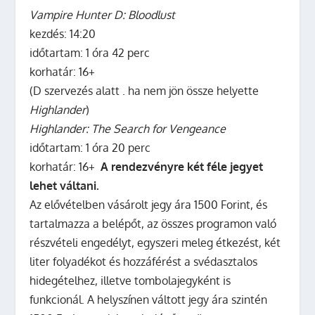
Vampire Hunter D: Bloodlust
kezdés: 14:20
időtartam: 1 óra 42 perc
korhatár: 16+
(D szervezés alatt . ha nem jön össze helyette
Highlander
)
Highlander: The Search for Vengeance
időtartam: 1 óra 20 perc
korhatár: 16+
A rendezvényre két féle jegyet
lehet váltani.
Az elővételben vásárolt jegy ára 1500 Forint, és
tartalmazza a belépőt, az összes programon való
részvételi engedélyt, egyszeri meleg étkezést, két
liter folyadékot és hozzáférést a svédasztalos
hidegételhez, illetve tombolajegyként is
funkcionál. A helyszínen váltott jegy ára szintén