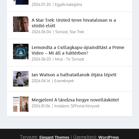
2026.07.20.
|
Egyéb kategória
A Star Trek: United terve hivatalosan is a
stúdió előtt
2026.06.04.
|
Sorozat
,
Star Trek
Lemondta a Csillagkapu-újraindítást a Prime
Video – Mi áll a háttérben?
2026.06.03.
|
Mozi - TV
,
Sorozat
Ian Watson a halhatatlanok útjára lépett
2026.04.14.
|
Események
Megjelent A lándzsa hegye novelláskötet
2026.01.06.
|
Irodalom
,
SFPortal Könyvek
Tervezte:
| Üzemeltető:
Elegant Themes
WordPress