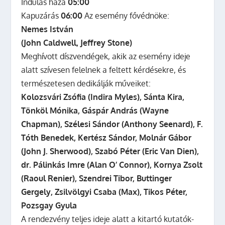
Indulás haza
05:00
Kapuzárás
06:00
Az esemény fővédnöke:
Nemes István
(John Caldwell, Jeffrey Stone)
Meghívott díszvendégek, akik az esemény ideje
alatt szívesen felelnek a feltett kérdésekre, és
természetesen dedikálják műveiket:
Kolozsvári Zsófia (Indira Myles), Sánta Kira,
Tönköl Mónika, Gáspár András (Wayne
Chapman), Szélesi Sándor (Anthony Seenard), F.
Tóth Benedek, Kertész Sándor, Molnár Gábor
(John J. Sherwood), Szabó Péter (Eric Van Dien),
dr. Pálinkás Imre (Alan O’ Connor), Kornya Zsolt
(Raoul Renier), Szendrei Tibor, Buttinger
Gergely, Zsilvölgyi Csaba (Max), Tikos Péter,
Pozsgay Gyula
A rendezvény teljes ideje alatt a kitartó kutatók-