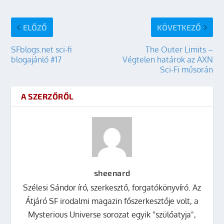
ELŐZŐ
KÖVETKEZŐ
SFblogs.net sci-fi
The Outer Limits –
blogajánló #17
Végtelen határok az AXN
Sci-Fi műsorán
A SZERZŐRŐL
sheenard
Szélesi Sándor író, szerkesztő, forgatókönyvíró. Az
Átjáró SF irodalmi magazin főszerkesztője volt, a
Mysterious Universe sorozat egyik "szülőatyja",