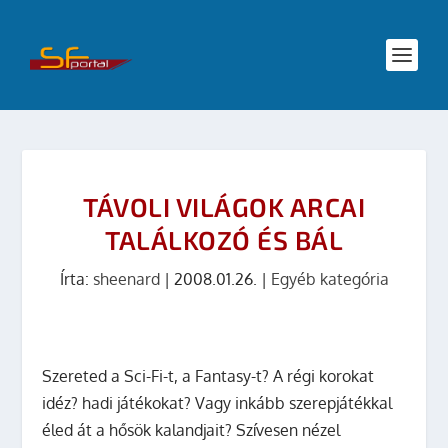
TÁVOLI VILÁGOK ARCAI
TALÁLKOZÓ ÉS BÁL
Írta:
sheenard
|
2008.01.26.
|
Egyéb kategória
Szereted a Sci-Fi-t, a Fantasy-t? A régi korokat
idéz? hadi játékokat? Vagy inkább szerepjátékkal
éled át a hősök kalandjait? Szívesen nézel