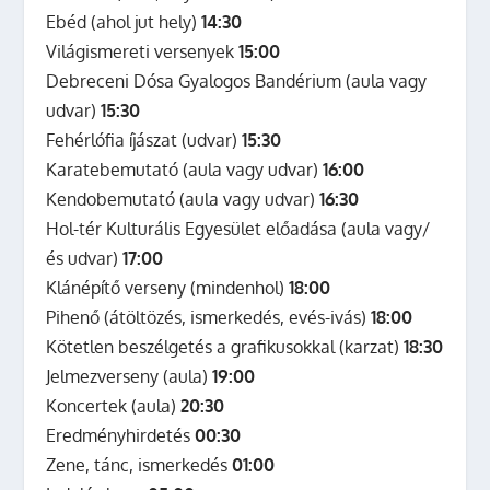
Ebéd (ahol jut hely)
14:30
Világismereti versenyek
15:00
Debreceni Dósa Gyalogos Bandérium (aula vagy
udvar)
15:30
Fehérlófia íjászat (udvar)
15:30
Karatebemutató (aula vagy udvar)
16:00
Kendobemutató (aula vagy udvar)
16:30
Hol-tér Kulturális Egyesület előadása (aula vagy/
és udvar)
17:00
Klánépítő verseny (mindenhol)
18:00
Pihenő (átöltözés, ismerkedés, evés-ivás)
18:00
Kötetlen beszélgetés a grafikusokkal (karzat)
18:30
Jelmezverseny (aula)
19:00
Koncertek (aula)
20:30
Eredményhirdetés
00:30
Zene, tánc, ismerkedés
01:00