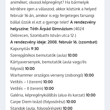
animéket, olvasol képregényt? Ha bármelyik
kérdésre igen a válaszod, akkor köztünk a helyed
február 16-án, amikor is egy fergeteges farsangi
bállal űzzük el ezt a gyenge telet!
A rendezvény
helyszíne: Tóth Árpád Gimnázium
(4024
Debrecen, Szombathi István utca 12.)
A rendezvény ideje: 2008. február 16. (szombat)
Kapunyitás
9:30
Szerepjátékos bemutatók (aula)
10:00
Kártyaversenyek, bemutatók (aula vagy/és
folyosó)
10:00
Warhammer országos verseny (zsibongó)
10:00
Vetítés – I (terem)
10:00
Vetítés – II (terem)
10:00
Galéria, képregénykiállítás (alua és karzat)
10:00
Carpe Diem teázó (folyosórész)
10:00
Standok (aula, folyosórészek)
10:00