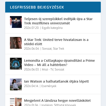
LEGFRISSEBB BEJEGYZÉSEK
Teljesen új szereplőkkel indítják újra a Star
Trek mozifilmes univerzumát
2026.07.20.
|
Egyéb kategória
A Star Trek: United terve hivatalosan is a
stúdió előtt
2026.06.04.
|
Sorozat
,
Star Trek
Lemondta a Csillagkapu-újraindítást a Prime
Video – Mi áll a háttérben?
2026.06.03.
|
Mozi - TV
,
Sorozat
Ian Watson a halhatatlanok útjára lépett
2026.04.14.
|
Események
Megjelent A lándzsa hegye novelláskötet
2026.01.06.
|
Irodalom
,
SFPortal Könyvek