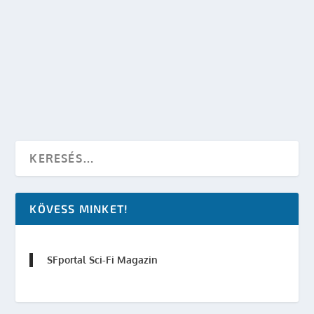
MEGÉRKEZETT A DOCTOR WHO – THE DAY OF
THE DOCTOR POSZTERE!
készítette:
SFportal
|
szept 11, 2013
|
TV
|
0
OLVASS TOVÁBB
KÖVESS MINKET!
SFportal Sci-Fi Magazin